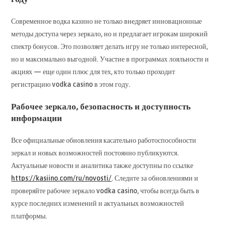
Современное водка казино не только внедряет инновационные
методы доступа через зеркало, но и предлагает игрокам широкий
спектр бонусов. Это позволяет делать игру не только интересной,
но и максимально выгодной. Участие в программах лояльности и
акциях — еще один плюс для тех, кто только проходит
регистрацию vodka casino в этом году.
Рабочее зеркало, безопасность и доступность
информации
Все официальные обновления касательно работоспособности
зеркал и новых возможностей постоянно публикуются.
Актуальные новости и аналитика также доступны по ссылке
https://kasiino.com/ru/novosti/
. Следите за обновлениями и
проверяйте рабочее зеркало vodka casino, чтобы всегда быть в
курсе последних изменений и актуальных возможностей
платформы.