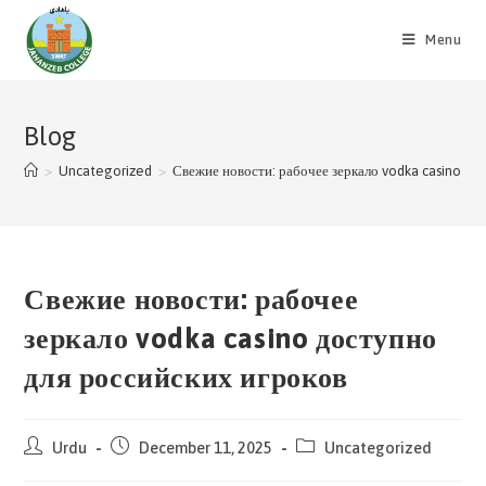
Skip
to
Menu
content
Blog
>
Uncategorized
>
Свежие новости: рабочее зеркало vodka casino до
Свежие новости: рабочее
зеркало vodka casino доступно
для российских игроков
Post
Post
Post
Urdu
December 11, 2025
Uncategorized
author:
published:
category: