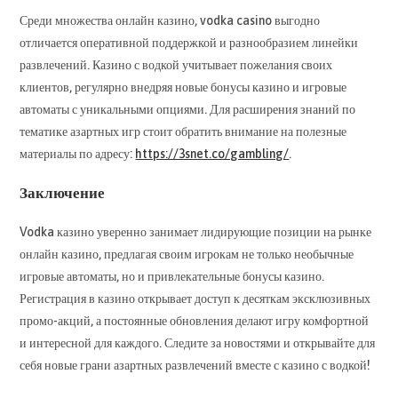
Среди множества онлайн казино, vodka casino выгодно
отличается оперативной поддержкой и разнообразием линейки
развлечений. Казино с водкой учитывает пожелания своих
клиентов, регулярно внедряя новые бонусы казино и игровые
автоматы с уникальными опциями. Для расширения знаний по
тематике азартных игр стоит обратить внимание на полезные
материалы по адресу:
https://3snet.co/gambling/
.
Заключение
Vodka казино уверенно занимает лидирующие позиции на рынке
онлайн казино, предлагая своим игрокам не только необычные
игровые автоматы, но и привлекательные бонусы казино.
Регистрация в казино открывает доступ к десяткам эксклюзивных
промо-акций, а постоянные обновления делают игру комфортной
и интересной для каждого. Следите за новостями и открывайте для
себя новые грани азартных развлечений вместе с казино с водкой!