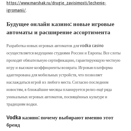
https://www.marshak.ru/drugie_zavisimosti/lechenie-
igromanii/
.
Будущее онлайн казино: новые игровые
автоматы и расширение ассортимента
Разработка новых игровых автоматов для vodka casino
осуществляется ведущими студиями России и Европы. Все слоты
проходят обязательную сертификацию, гарантирующую честную
игру и высокие коэффициенты возврата. Игровая платформа
адаптирована для мобильных устройств, что позволяет
наслаждаться игрой из любого места. Согласно последним
новостям, в ближайшие месяцы планируется релиз ещё ряда
уникальных игровых автоматов, посвящённых культуре и
традициям водки.
Vodka казино: почему выбирают именно этот
бренд