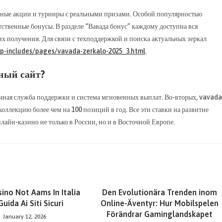
вные акции и турниры с реальными призами. Особой популярностью
ственные бонусы. В разделе “Вавада бонус” каждому доступна вся
х получения. Для связи с техподдержкой и поиска актуальных зеркал
wp-includes/pages/vavada-zerkalo-2025_3.html
.
ный сайт?
очная служба поддержки и система мгновенных выплат. Во-вторых, vavada
коллекцию более чем на 100 позиций в год. Все эти ставки на развитие
лайн-казино не только в России, но и в Восточной Европе.
sino Not Aams In Italia
Den Evolutionära Trenden inom
uida Ai Siti Sicuri
Online-Äventyr: Hur Mobilspelen
Förändrar Gaminglandskapet
January 12, 2026