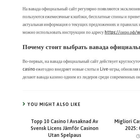
На вавада официальный сайт регулярно появляются эксклюзи
пользуются ежемесячные кэшбэки, бесплатные спины и привет
актуальная информация о текущих предложениях и правилах и
можно использовать инструкции по адресу
https://оиро.рф/
Почему стоит выбрать вавада официаль
Во-первых, на вавада официальный сайт действует круглосут
casino ежегодно внедряет новые слоты и Live-игры, обновляя 
делают вавада казино одним из лидеров среди современных он
YOU MIGHT ALSO LIKE
Topp 10 Casino I Avsaknad Av
Migliori Ca
Svensk Licens Jämför Casinon
2025: G
Utan Spelpaus