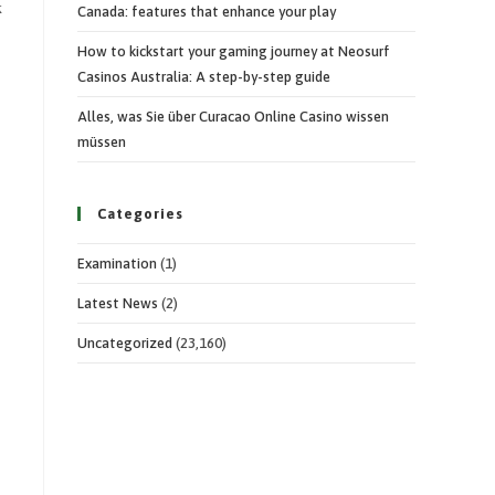
ж
Canada: features that enhance your play
How to kickstart your gaming journey at Neosurf
Casinos Australia: A step-by-step guide
Alles, was Sie über Curacao Online Casino wissen
müssen
Categories
Examination
(1)
Latest News
(2)
Uncategorized
(23,160)