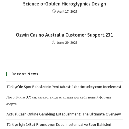
Science ofGolden Hieroglyphics Design
April 17, 2025
Ozwin Casino Australia Customer Support.231
June 29, 2025
Recent News
Türkiye’de Spor Bahislerinin Yeni Adresi: 1xbetinturkey.com İncelemesi
Лото Бинго 37: как казахстанцы открыли для себя новый формат
азарта
Actual Cash Online Gambling Establishment: The Ultimate Overview
Türkiye İçin 1xBet Promosyon Kodu İncelemesi ve Spor Bahisleri