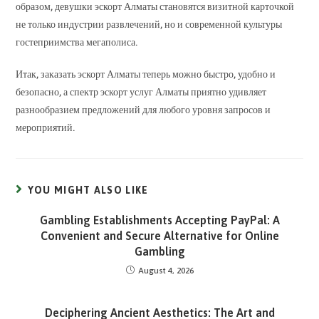
образом, девушки эскорт Алматы становятся визитной карточкой
не только индустрии развлечений, но и современной культуры
гостеприимства мегаполиса.
Итак, заказать эскорт Алматы теперь можно быстро, удобно и
безопасно, а спектр эскорт услуг Алматы приятно удивляет
разнообразием предложений для любого уровня запросов и
мероприятий.
YOU MIGHT ALSO LIKE
Gambling Establishments Accepting PayPal: A
Convenient and Secure Alternative for Online
Gambling
August 4, 2026
Deciphering Ancient Aesthetics: The Art and