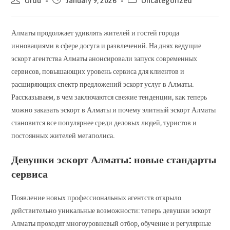
Urdu
January 9, 2026
Uncategorized
author:
published:
category:
Алматы продолжает удивлять жителей и гостей города
инновациями в сфере досуга и развлечений. На днях ведущие
эскорт агентства Алматы анонсировали запуск современных
сервисов, повышающих уровень сервиса для клиентов и
расширяющих спектр предложений эскорт услуг в Алматы.
Рассказываем, в чем заключаются свежие тенденции, как теперь
можно заказать эскорт в Алматы и почему элитный эскорт Алматы
становится все популярнее среди деловых людей, туристов и
постоянных жителей мегаполиса.
Девушки эскорт Алматы: новые стандарты
сервиса
Появление новых профессиональных агентств открыло
действительно уникальные возможности: теперь девушки эскорт
Алматы проходят многоуровневый отбор, обучение и регулярные