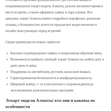
понравившуюся эскорт модель Алматы, указать желаемое время и
место встречи, а также оформить заявку в пару кликов. Все
девушки эскорт Алматы имеют подробное портфолио, реальные
отзывы, а большинство агентств предлагают видео-визитки и
онлайн-консультации перед встречей.
Среди преимуществ новых сервисов:
Быстрое подтверждение заявки и оперативная обратная связь;
Возможность выбрать элитный эскорт Алматы на любую дату и
даже день-в-день;
Поддержка на английском, русском, казахском языках;
Гарантированная безопасность и конфиденциальность;
Широкий выбор — от классического сопровождения до
эксклюзивных развлекательных программ.
Эскорт модели Алматы: кто они и каковы их
особенности