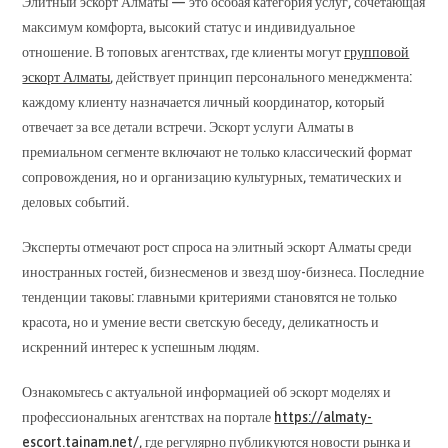
Элитный эскорт Алматы — это особая категория услуг, сочетающая
максимум комфорта, высокий статус и индивидуальное
отношение. В топовых агентствах, где клиенты могут
групповой
эскорт Алматы
, действует принцип персонального менеджмента:
каждому клиенту назначается личный координатор, который
отвечает за все детали встречи. Эскорт услуги Алматы в
премиальном сегменте включают не только классический формат
сопровождения, но и организацию культурных, тематических и
деловых событий.
Эксперты отмечают рост спроса на элитный эскорт Алматы среди
иностранных гостей, бизнесменов и звезд шоу-бизнеса. Последние
тенденции таковы: главными критериями становятся не только
красота, но и умение вести светскую беседу, деликатность и
искренний интерес к успешным людям.
Ознакомьтесь с актуальной информацией об эскорт моделях и
профессиональных агентствах на портале
https://almaty-
escort.tainam.net/
, где регулярно публикуются новости рынка и