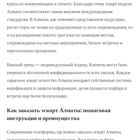
курсы по коммуникации и этикету. Благодаря этому эскорт модели
Алматы соответствуют самым высоким международным
стандартам. В Алматы, как отмечают представители индустрии,
растет спрос не только на традиционные услуги сопровождения, но
и на расширенные пакеты: прогулки по знаковым местам,
сопровождение на светских мероприятиях, бизнес-встречах и
персональных праздниках.
Важный тренд — индивидуальный подход. Клиенты могут быть
уверены в абсолютной конфиденциальности всех заказов. Каждое
серьезное эскорт агентство Алматы внедряет собственные системы
верификации и защиты информации, делая процессы подбора и
встречи еще более безопасными.
Как заказать эскорт Алматы: пошаговая
инструкция и преимущества
Современные платформы, где можно заказать эскорт Алматы,
отличаются удобным функционалом. Достаточно выбрать