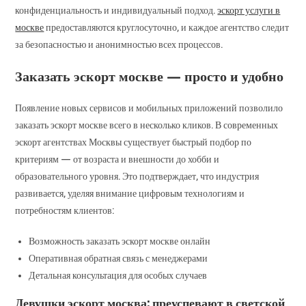
конфиденциальность и индивидуальный подход.
эскорт услуги в
москве
предоставляются круглосуточно, и каждое агентство следит
за безопасностью и анонимностью всех процессов.
Заказать эскорт москве — просто и удобно
Появление новых сервисов и мобильных приложений позволило
заказать эскорт москве всего в несколько кликов. В современных
эскорт агентствах Москвы существует быстрый подбор по
критериям — от возраста и внешности до хобби и
образовательного уровня. Это подтверждает, что индустрия
развивается, уделяя внимание цифровым технологиям и
потребностям клиентов:
Возможность заказать эскорт москве онлайн
Оперативная обратная связь с менеджерами
Детальная консультация для особых случаев
Девушки эскорт москва: преуспевают в светской