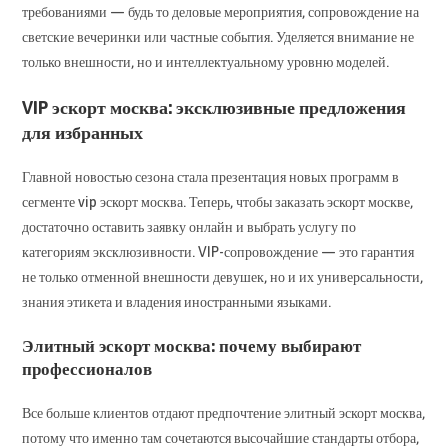
требованиями — будь то деловые мероприятия, сопровождение на
светские вечеринки или частные события. Уделяется внимание не
только внешности, но и интеллектуальному уровню моделей.
VIP эскорт москва: эксклюзивные предложения
для избранных
Главной новостью сезона стала презентация новых программ в
сегменте vip эскорт москва. Теперь, чтобы заказать эскорт москве,
достаточно оставить заявку онлайн и выбрать услугу по
категориям эксклюзивности. VIP-сопровождение — это гарантия
не только отменной внешности девушек, но и их универсальности,
знания этикета и владения иностранными языками.
Элитный эскорт москва: почему выбирают
профессионалов
Все больше клиентов отдают предпочтение элитный эскорт москва,
потому что именно там сочетаются высочайшие стандарты отбора,