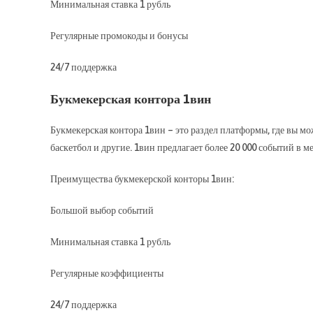
Минимальная ставка 1 рубль
Регулярные промокоды и бонусы
24/7 поддержка
Букмекерская контора 1вин
Букмекерская контора 1вин – это раздел платформы, где вы мо
баскетбол и другие. 1вин предлагает более 20 000 событий в 
Преимущества букмекерской конторы 1вин:
Большой выбор событий
Минимальная ставка 1 рубль
Регулярные коэффициенты
24/7 поддержка