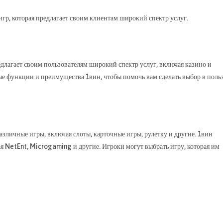
-игр, которая предлагает своим клиентам широкий спектр услуг.
едлагает своим пользователям широкий спектр услуг, включая казино и
ые функции и преимущества 1вин, чтобы помочь вам сделать выбор в поль
различные игры, включая слоты, карточные игры, рулетку и другие. 1вин
ая NetEnt, Microgaming и другие. Игроки могут выбрать игру, которая им