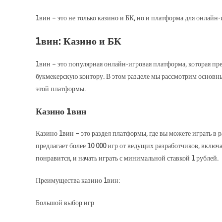
1вин – это не только казино и БК, но и платформа для онлайн
1вин: Казино и БК
1вин – это популярная онлайн-игровая платформа, которая пр
букмекерскую контору. В этом разделе мы рассмотрим основн
этой платформы.
Казино 1вин
Казино 1вин – это раздел платформы, где вы можете играть в 
предлагает более 10 000 игр от ведущих разработчиков, включ
понравится, и начать играть с минимальной ставкой 1 рублей.
Преимущества казино 1вин:
Большой выбор игр