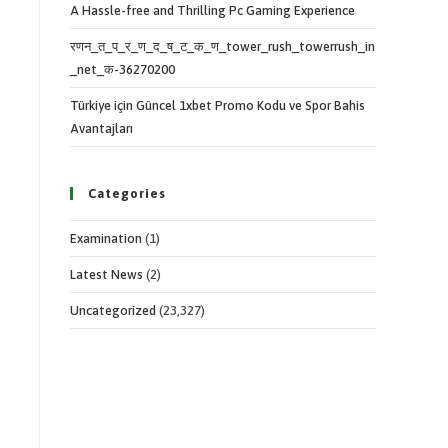
A Hassle-free and Thrilling Pc Gaming Experience
रणन_त_प_र_ण_द_ष_ट_क_ण_tower_rush_towerrush_in
_net_क-36270200
Türkiye için Güncel 1xbet Promo Kodu ve Spor Bahis
Avantajları
Categories
Examination
(1)
Latest News
(2)
Uncategorized
(23,327)