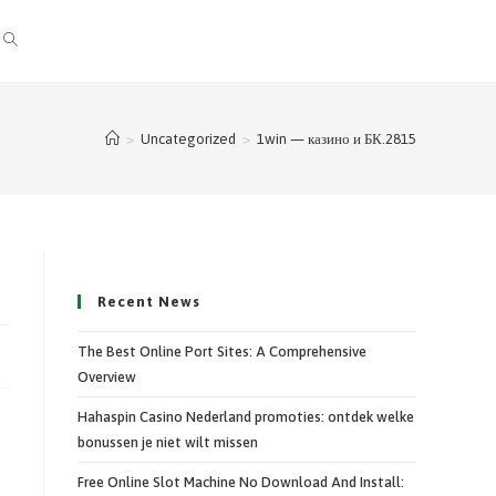
>
Uncategorized
>
1win — казино и БК.2815
Recent News
The Best Online Port Sites: A Comprehensive
Overview
Hahaspin Casino Nederland promoties: ontdek welke
bonussen je niet wilt missen
Free Online Slot Machine No Download And Install: