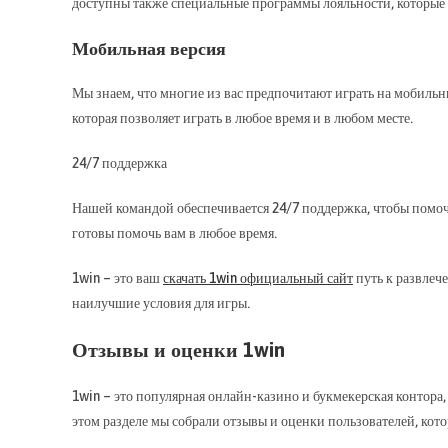
доступны также специальные программы лояльности, которые
Мобильная версия
Мы знаем, что многие из вас предпочитают играть на мобиль
которая позволяет играть в любое время и в любом месте.
24/7 поддержка
Нашей командой обеспечивается 24/7 поддержка, чтобы помоч
готовы помочь вам в любое время.
1win – это ваш
скачать 1win официальный сайт
путь к развлече
наилучшие условия для игры.
Отзывы и оценки 1win
1win – это популярная онлайн-казино и букмекерская контора,
этом разделе мы собрали отзывы и оценки пользователей, кот