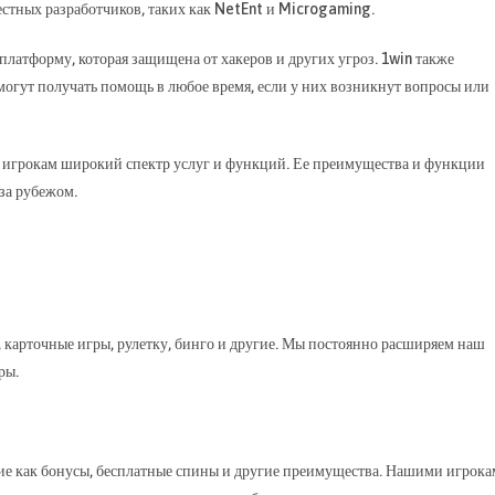
естных разработчиков, таких как NetEnt и Microgaming.
платформу, которая защищена от хакеров и других угроз. 1win также
 могут получать помощь в любое время, если у них возникнут вопросы или
ет игрокам широкий спектр услуг и функций. Ее преимущества и функции
за рубежом.
, карточные игры, рулетку, бинго и другие. Мы постоянно расширяем наш
ры.
е как бонусы, бесплатные спины и другие преимущества. Нашими игрока