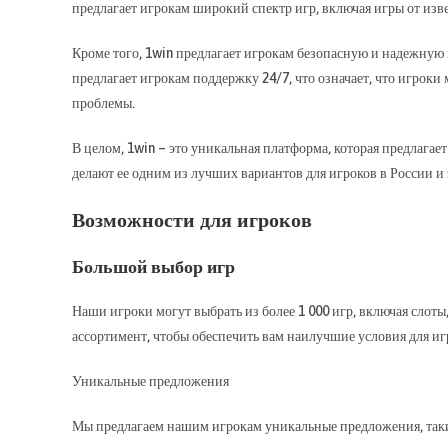
предлагает игрокам широкий спектр игр, включая игры от изв
Кроме того, 1win предлагает игрокам безопасную и надежную 
предлагает игрокам поддержку 24/7, что означает, что игроки
проблемы.
В целом, 1win – это уникальная платформа, которая предлага
делают ее одним из лучших вариантов для игроков в России и 
Возможности для игроков
Большой выбор игр
Наши игроки могут выбрать из более 1 000 игр, включая слоты
ассортимент, чтобы обеспечить вам наилучшие условия для иг
Уникальные предложения
Мы предлагаем нашим игрокам уникальные предложения, таки