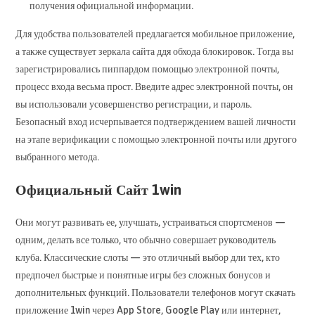
получения официальной информации.
Для удобства пользователей предлагается мобильное приложение,
а также существует зеркала сайта ддя обхода блокировок. Тогда вы
зарегистрировались пиппардом помощью электронной почты,
процесс входа весьма прост. Введите адрес электронной почты, он
вы использовали усовершенство регистрации, и пароль.
Безопасный вход исчерпывается подтверждением вашей личности
на этапе верификации с помощью электронной почты или другого
выбранного метода.
Официальный Сайт 1win
Они могут развивать ее, улучшать, устраиваться спортсменов —
одним, делать все только, что обычно совершает руководитель
клуба. Классические слоты — это отличный выбор дли тех, кто
предпочел быстрые и понятные игры без сложных бонусов и
дополнительных функций. Пользователи телефонов могут скачать
приложение 1win через App Store, Google Play или интернет,