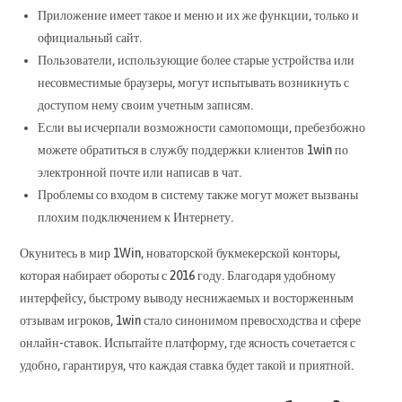
Приложение имеет такое и меню и их же функции, только и
официальный сайт.
Пользователи, использующие более старые устройства или
несовместимые браузеры, могут испытывать возникнуть с
доступом нему своим учетным записям.
Если вы исчерпали возможности самопомощи, пребезбожно
можете обратиться в службу поддержки клиентов 1win по
электронной почте или написав в чат.
Проблемы со входом в систему также могут может вызваны
плохим подключением к Интернету.
Окунитесь в мир 1Win, новаторской букмекерской конторы,
которая набирает обороты с 2016 году. Благодаря удобному
интерфейсу, быстрому выводу неснижаемых и восторженным
отзывам игроков, 1win стало синонимом превосходства и сфере
онлайн-ставок. Испытайте платформу, где ясность сочетается с
удобно, гарантируя, что каждая ставка будет такой и приятной.