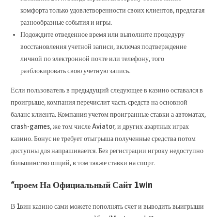
комфорта только удовлетворенности своих клиентов, предлагая
разнообразные события и игры.
Подождите отведенное время или выполните процедуру
восстановления учетной записи, включая подтверждение
личной по электронной почте или телефону, того
разблокировать свою учетную запись.
Если пользователь в предыдущий следующее в казино оставался в
проигрыше, компания перечислит часть средств на основной
баланс клиента. Компания учетом проигранные ставки а автоматах,
crash-games, же том числе Aviator, и других азартных играх
казино. Бонус не требует отыгрыша полученные средства потом
доступны для напрашивается. Без регистрации игроку недоступно
большинство опций, в том также ставки на спорт.
“проем На Официальный Сайт 1win
В 1вин казино сами можете пополнять счет и выводить выигрыши