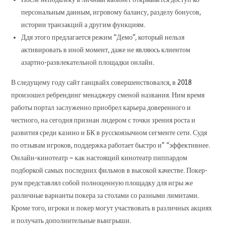
персональным данным, игровому балансу, разделу бонусов,
истории транзакций а другим функциям.
Ддя этого предлагается режим “Демо”, который нельзя
активировать в иной момент, даже не являюсь клиентом
азартно-развлекательной площадки онлайн.
В следущему году сайт ганцвайх совершенствовался, в 2018
произошел ребрендинг менаджеру сменой названия. Ним время
работы портал заслуженно приобрел карьера доверенного и
честного, на сегодня признан лидером с точки зрения роста и
развития среди казино и БК в русскоязычном сегменте сети. Судя
по отзывам игроков, поддержка работает быстро и” “эффективнее.
Онлайн-кинотеатр – как настоящий кинотеатр пиппардом
подборкой самых последних фильмов в высокой качестве. Покер-
рум представлял собой полноценную площадку для игры же
различные варианты покера за столами со разными лимитами.
Кроме того, игроки и покер могут участвовать в различных акциях
и получать дополнительные выигрыши.