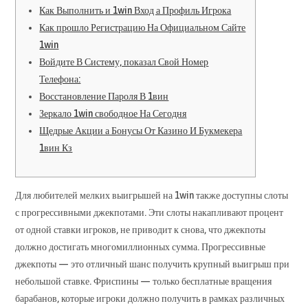
Как Выполнить и 1win Вход а Профиль Игрока
Как прошло Регистрацию На Официальном Сайте
1win
Войдите В Систему, показал Свой Номер
Телефона:
Восстановление Пароля В 1вин
Зеркало 1win свободное На Сегодня
Щедрые Акции а Бонусы От Казино И Букмекера
1вин Кз
Для любителей мелких выигрышей на 1win также доступны слоты
с прогрессивными джекпотами. Эти слоты накапливают процент
от одной ставки игроков, не приводит к снова, что джекпоты
должно достигать многомиллионных сумма. Прогрессивные
джекпоты — это отличный шанс получить крупный выигрыш при
небольшой ставке. Фриспины — только бесплатные вращения
барабанов, которые игроки должно получить в рамках различных