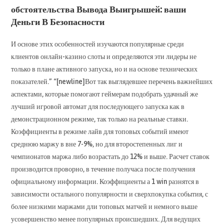
обстоятельства Вывода Выигрышей: ваши
Деньги В Безопасности
И основе этих особенностей изучаются популярные среди
клиентов онлайн-казино слоты и определяются эти лидеры не
только в плане активного запуска, но и на основе технических
показателей.” “[newline]Вот так выглядевшее перечень важнейших
аспектами, которые помогают геймерам подобрать удачный же
лучший игровой автомат для последующего запуска как в
демонстрационном режиме, так только на реальные ставки.
Коэффициенты в режиме лайв для топовых событий имеют
среднюю маржу в вне 7-9%, но для второстепенных лиг и
чемпионатов маржа либо возрастать до 12% и выше. Расчет ставок
производится проворно, в течение получаса после получения
официальному информации. Коэффициенты а 1 win разнятся в
зависимости остального популярности и сверхпокупка события, с
более низкими маржами дли топовых матчей и немного выше
усовершенство менее популярных происшедших. Для ведущих