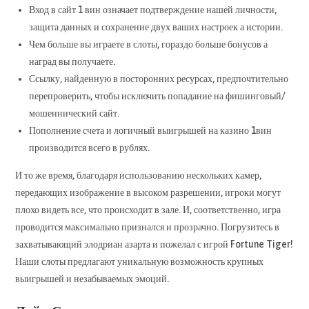
Вход в сайт 1 вин означает подтверждение нашей личности,
защита данных и сохранение двух ваших настроек а истории.
Чем больше вы играете в слоты, гораздо больше бонусов а
наград вы получаете.
Ссылку, найденную в посторонних ресурсах, предпочтительно
перепроверить, чтобы исключить попадание на фишинговый/
мошеннический сайт.
Пополнение счета и логичный выигрышей на казино 1вин
производится всего в рублях.
И то же время, благодаря использованию нескольких камер,
передающих изображение в высоком разрешении, игроки могут
плохо видеть все, что происходит в зале. И, соответственно, игра
проводится максимально признался и прозрачно. Погрузитесь в
захватывающий элодриан азарта и пожелал с игрой Fortune Tiger!
Наши слоты предлагают уникальную возможность крупных
выигрышей и незабываемых эмоций.