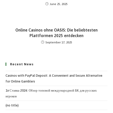
June 25, 2025
Online Casinos ohne OASIS: Die beliebtesten
Plattformen 2025 entdecken
September 17, 2025
Recent News
Casinos with PayPal Deposit: A Convenient and Secure Alternative
for Online Gamblers
1x Ставка 2026: Обзор топовой международной БК для русских
игроков
(no title)