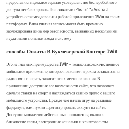
предоставлял надежное зеркало усовершенство бесперебойного
доступа нет блокировок. Пользователи iPhone” “а Android
устройств остаемся довольны работой приложения 1Win на своих
платформах. Ваша учетная запись может быть временно
заблокирована из-за мер безопасности, вызванных несколькими
неудачными попытки входа в систему.
способы Оплаты В Букмекерской Конторе 1win
Это из главных преимущества 1Win – только высококачественное
мобильное приложение, которое позволяет игрокам оставаться на
радиосвязь и играть, зависит от их местоположения. В
приложении доступные все возможности сайта, что позволяет
сделали ставки на спорт и наслаждаться казино прямо с вашего
мобильного устройства. Прежде чем начать игру на реальные
фарцануть, вам нужно зарегистрировать аккаунт на сайте.
Доступно множество действенных пополнения, включая
банковские карты, электронные кошельки и криптовалюты.