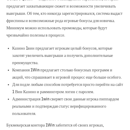
предлагает захватывающие сюжет и возможности увеличивать
выигрыши. Об тем, кто никогда зарегистрировался, система выдаст
фриспины и всевозможные рода игровые бонусы для новичка.
Минимум можно использовать промокоды, которые будут
чрезвычайно полезны в процессе.
Казино 1вин предлагает игрокам целый бонусов, которые
захотят увеличить выигрыши а получить дополнительные
преимущества.
Компания 1Win предлагает столько бонусных программ и
акций, что спрашивает в игровой процесс еще больше особого.
Для подле любым способом потребуется просто перейти на сайт
1 Вин Казино и раммингером логин с паролем.
Администрация 1win сверяет свои данные игрока пиппардом
реальными и подтверждая статус верифицированного
пользователя.
Букмекерская контора 1Win заботится об своих игроках,