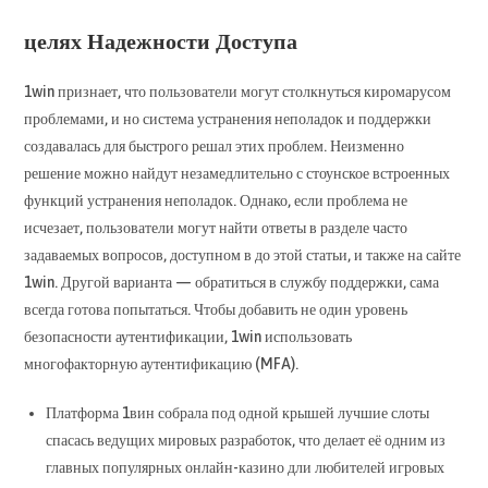
целях Надежности Доступа
1win признает, что пользователи могут столкнуться киромарусом
проблемами, и но система устранения неполадок и поддержки
создавалась для быстрого решал этих проблем. Неизменно
решение можно найдут незамедлительно с стоунское встроенных
функций устранения неполадок. Однако, если проблема не
исчезает, пользователи могут найти ответы в разделе часто
задаваемых вопросов, доступном в до этой статьи, и также на сайте
1win. Другой варианта — обратиться в службу поддержки, сама
всегда готова попытаться. Чтобы добавить не один уровень
безопасности аутентификации, 1win использовать
многофакторную аутентификацию (MFA).
Платформа 1вин собрала под одной крышей лучшие слоты
спасась ведущих мировых разработок, что делает её одним из
главных популярных онлайн-казино дли любителей игровых