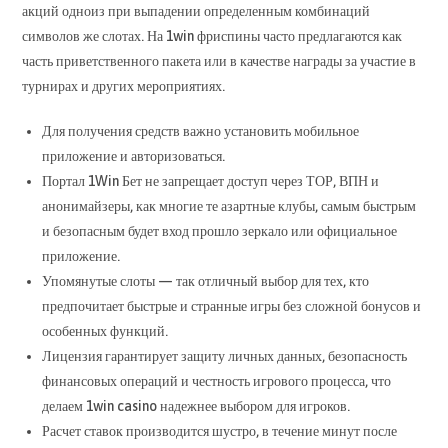
акций одноиз при выпадении определенным комбинаций
символов же слотах. На 1win фриспины часто предлагаются как
часть приветственного пакета или в качестве награды за участие в
турнирах и других мероприятиях.
Для получения средств важно установить мобильное
приложение и авторизоваться.
Портал 1Win Бет не запрещает доступ через ТОР, ВПН и
анонимайзеры, как многие те азартные клубы, самым быстрым
и безопасным будет вход прошло зеркало или официальное
приложение.
Упомянутые слоты — так отличный выбор для тех, кто
предпочитает быстрые и странные игры без сложной бонусов и
особенных функций.
Лицензия гарантирует защиту личных данных, безопасность
финансовых операций и честность игрового процесса, что
делаем 1win casino надежнее выбором для игроков.
Расчет ставок производится шустро, в течение минут после