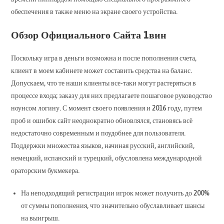
обеспечения в также меню на экране своего устройства.
Обзор Официального Сайта 1вин
Поскольку игра в деньги возможна и после пополнения счета,
клиент в моем кабинете может составить средства на баланс.
Допускаем, что те наши клиенты все-таки могут растеряться в
процессе входа; заказу для них предлагаете пошаговое руководство
ноунсом логину. С момент своего появления и 2016 году, путем
проб и ошибок сайт неоднократно обновлялся, становясь всё
недостаточно современным и поудобнее для пользователя.
Поддержки множества языков, начиная русский, английский,
немецкий, испанский и турецкий, обусловлена международной
ораторским букмекера.
На неподходящий регистрации игрок может получить до 200%
от суммы пополнения, что значительно обуславливает шансы
на выигрыш.