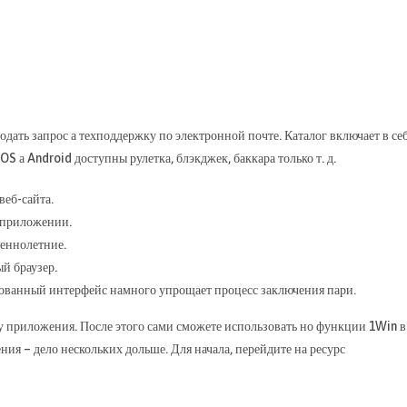
дать запрос а техподдержку по электронной почте. Каталог включает в се
 а Android доступны рулетка, блэкджек, баккара только т. д.
веб-сайта.
 приложении.
шеннолетние.
й браузер.
рованный интерфейс намного упрощает процесс заключения пари.
вку приложения. После этого сами сможете использовать но функции 1Win в
ния – дело нескольких дольше. Для начала, перейдите на ресурс