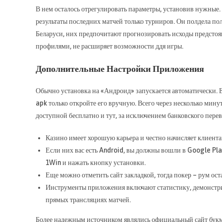
В нем осталось отрегулировать параметры, установив нужные
результаты последних матчей только турниров. Он полдела по
Беларуси, них предпочитают прогнозировать исходы предстоя
профилями, не расширяет возможности ддя игры.
Дополнительные Настройки Приложения
Обычно установка на «Андроид» запускается автоматически. 
apk только откройте его вручную. Всего через несколько мин
доступной бесплатно и тут, за исключением банковского перев
Казино имеет хорошую карьера и честно начисляет клиента
Если них вас есть Android, вы должны вошли в Google Pla
1Win и нажать кнопку установки.
Еще можно отметить сайт закладкой, тогда покер – рум оста
Инструменты приложения включают статистику, демонст
прямых трансляциях матчей.
Более надежным источником являлись официальный сайт букм