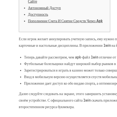
Сайте
Автономный Доступ
Доступность
Пополнение Счета И Снятие Средств Через Apk
Если игрок желает аннулировать учетную запись, ему нужно по
карточные и настольные дисциплины. В приложении 1win на iOS
Теперь давайте рассмотрим, чем apk-файл 1win отличие от 
Футбольные болельщики найдут широкий выбор рынков в
Зарегистрироваться и играть в казино может только совер
Вход в мобильную версию осуществляется спустя мобильны
Приложение дает доступ ко обо видам спорта, а оптимизи
Далее следуйте следовать на экране, этого завершить устано
своём устройстве. С официального сайта 1win скачать приложе
второстепенном ресурса букмекера.