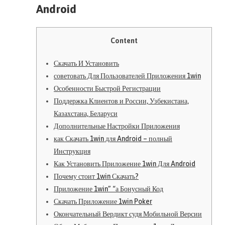
Android
Content
Скачать И Установить
советовать Для Пользователей Приложения 1win
Особенности Быстрой Регистрации
Поддержка Клиентов и России, Узбекистана,
Казахстана, Беларуси
Дополнительные Настройки Приложения
как Скачать 1win для Android – полный
Инструкция
Как Установить Приложение 1win Для Android
Почему стоит 1win Скачать?
Приложение 1win” “а Бонусный Код
Скачать Приложение 1win Poker
Окончательный Вердикт судя Мобильной Версии