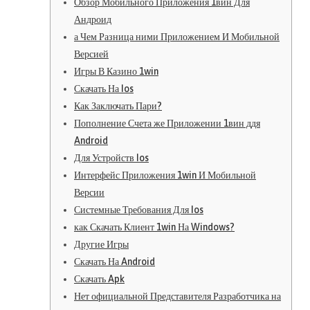
Обзор Мобильного Приложения 1вин Для
Андроид
а Чем Разница ними Приложением И Мобильной
Версией
Игры В Казино 1win
Скачать На Ios
Как Заключать Пари?
Пополнение Счета же Приложении 1вин ддя
Android
Для Устройств Ios
Интерфейс Приложения 1win И Мобильной
Версии
Системные Требования Для Ios
как Скачать Клиент 1win На Windows?
Другие Игры
Скачать На Android
Скачать Apk
Нет официальной Представителя Разработчика на