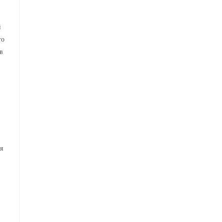
й
го
в
я