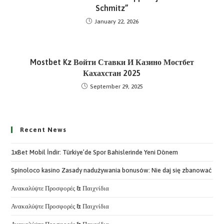
Schmitz”
January 22, 2026
Mostbet Kz Войти Ставки И Казино Мостбет
Кахахстан 2025
September 29, 2025
Recent News
1xBet Mobil İndir: Türkiye’de Spor Bahislerinde Yeni Dönem
Spinoloco kasino Zasady nadużywania bonusów: Nie daj się zbanować
Ανακαλύψτε Προσφορές & Παιχνίδια
Ανακαλύψτε Προσφορές & Παιχνίδια