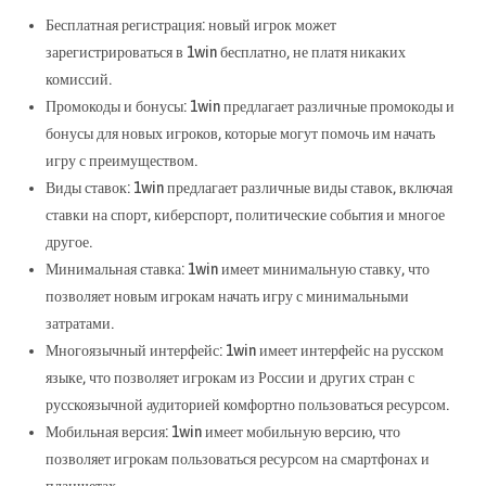
Бесплатная регистрация: новый игрок может
зарегистрироваться в 1win бесплатно, не платя никаких
комиссий.
Промокоды и бонусы: 1win предлагает различные промокоды и
бонусы для новых игроков, которые могут помочь им начать
игру с преимуществом.
Виды ставок: 1win предлагает различные виды ставок, включая
ставки на спорт, киберспорт, политические события и многое
другое.
Минимальная ставка: 1win имеет минимальную ставку, что
позволяет новым игрокам начать игру с минимальными
затратами.
Многоязычный интерфейс: 1win имеет интерфейс на русском
языке, что позволяет игрокам из России и других стран с
русскоязычной аудиторией комфортно пользоваться ресурсом.
Мобильная версия: 1win имеет мобильную версию, что
позволяет игрокам пользоваться ресурсом на смартфонах и