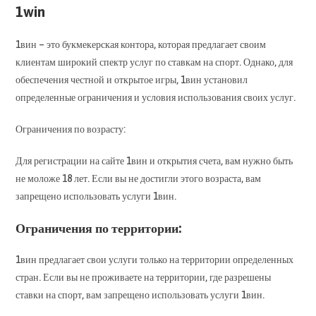
1win
1вин – это букмекерская контора, которая предлагает своим
клиентам широкий спектр услуг по ставкам на спорт. Однако, для
обеспечения честной и открытое игры, 1вин установил
определенные ограничения и условия использования своих услуг.
Ограничения по возрасту:
Для регистрации на сайте 1вин и открытия счета, вам нужно быть
не моложе 18 лет. Если вы не достигли этого возраста, вам
запрещено использовать услуги 1вин.
Ограничения по территории:
1вин предлагает свои услуги только на территории определенных
стран. Если вы не проживаете на территории, где разрешены
ставки на спорт, вам запрещено использовать услуги 1вин.