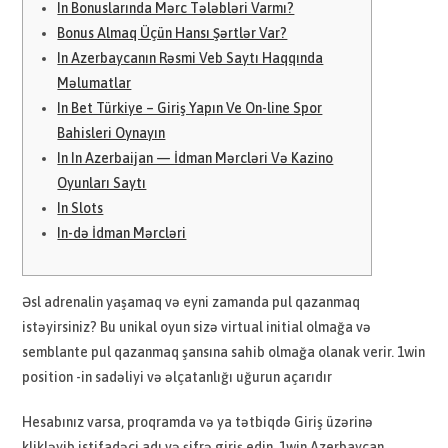
In Bonuslarında Mərc Tələbləri Varmı?
Bonus Almaq Üçün Hansı Şərtlər Var?
In Azerbaycanın Rəsmi Veb Saytı Haqqında
Məlumatlar
In Bet Türkiye – Giriş Yapın Ve On-line Spor
Bahisleri Oynayın
In In Azerbaijan — İdman Mərcləri Və Kazino
Oyunları Saytı
In Slots
In-də İdman Mərcləri
Əsl adrenalin yaşamaq və eyni zamanda pul qazanmaq
istəyirsiniz? Bu unikal oyun sizə virtual initial olmağa və
semblante pul qazanmaq şansına sahib olmağa olanak verir. 1win
position -in sadəliyi və əlçatanlığı uğurun açarıdır
Hesabınız varsa, proqramda və ya tətbiqdə Giriş üzərinə
klikləyib istifadəçi adı və şifrə giriş edin. 1win Azerbaycan