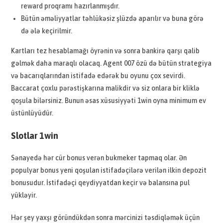
reward proqramı hazırlanmışdır.
Bütün əməliyyatlar təhlükəsiz şlüzdə aparılır və buna görə
də ələ keçirilmir.
Kartları tez hesablamağı öyrənin və sonra bankirə qarşı qalib
gəlmək daha maraqlı olacaq. Agent 007 özü də bütün strategiya
və bacarıqlarından istifadə edərək bu oyunu çox sevirdi.
Baccarat çoxlu pərəstişkarına malikdir və siz onlara bir kliklə
qoşula bilərsiniz. Bunun əsas xüsusiyyəti 1win oyna minimum ev
üstünlüyüdür.
Slotlar 1win
Sənayedə hər cür bonus verən bukmeker tapmaq olar. Ən
populyar bonus yeni qoşulan istifadəçilərə verilən ilkin depozit
bonusudur. İstifadəçi qeydiyyatdan keçir və balansına pul
yükləyir.
Hər şey yaxşı göründükdən sonra mərcinizi təsdiqləmək üçün