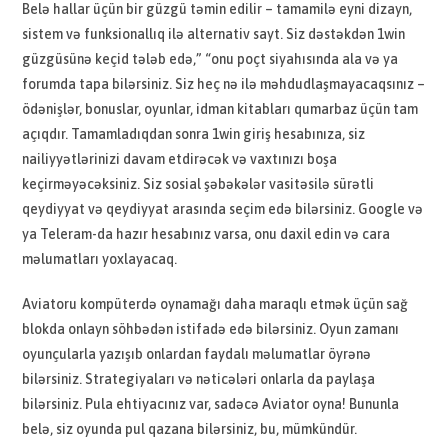
Belə hallar üçün bir güzgü təmin edilir – tamamilə eyni dizayn,
sistem və funksionallıq ilə alternativ sayt. Siz dəstəkdən 1win
güzgüsünə keçid tələb edə,” “onu poçt siyahısında ala və ya
forumda tapa bilərsiniz. Siz heç nə ilə məhdudlaşmayacaqsınız –
ödənişlər, bonuslar, oyunlar, idman kitabları qumarbaz üçün tam
açıqdır. Tamamladıqdan sonra 1win giriş hesabınıza, siz
nailiyyətlərinizi davam etdirəcək və vaxtınızı boşa
keçirməyəcəksiniz. Siz sosial şəbəkələr vasitəsilə sürətli
qeydiyyat və qeydiyyat arasında seçim edə bilərsiniz. Google və
ya Teleram-da hazır hesabınız varsa, onu daxil edin və cara
məlumatları yoxlayacaq.
Aviatoru kompüterdə oynamağı daha maraqlı etmək üçün sağ
blokda onlayn söhbədən istifadə edə bilərsiniz. Oyun zamanı
oyunçularla yazışıb onlardan faydalı məlumatlar öyrənə
bilərsiniz. Strategiyaları və nəticələri onlarla da paylaşa
bilərsiniz. Pula ehtiyacınız var, sadəcə Aviator oyna! Bununla
belə, siz oyunda pul qazana bilərsiniz, bu, mümkündür.