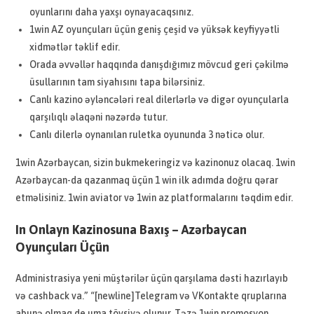
oyunlarını daha yaxşı oynayacaqsınız.
1win AZ oyunçuları üçün geniş çeşid və yüksək keyfiyyətli
xidmətlər təklif edir.
Orada əvvəllər haqqında danışdığımız mövcud geri çəkilmə
üsullarının tam siyahısını tapa bilərsiniz.
Canlı kazino əyləncələri real dilerlərlə və digər oyunçularla
qarşılıqlı əlaqəni nəzərdə tutur.
Canlı dilerlə oynanılan ruletka oyununda 3 nəticə olur.
1win Azərbaycan, sizin bukmekeringiz və kazinonuz olacaq. 1win
Azərbaycan-da qazanmaq üçün 1 win ilk adımda doğru qərar
etməlisiniz. 1win aviator və 1win az platformalarını təqdim edir.
In Onlayn Kazinosuna Baxış – Azərbaycan
Oyunçuları Üçün
Administrasiya yeni müştərilər üçün qarşılama dəsti hazırlayıb
və cashback va.” “[newline]Telegram və VKontakte qruplarına
abunə olmaq de uma tövsiyə olunur. Təzə 1win promosyon