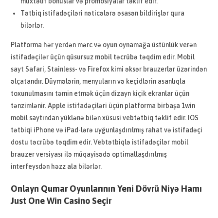
müxtəlif bonuslar və promosiyalar təklif edir.
Tətbiq istifadəçiləri nəticələrə əsasən bildirişlər qura
bilərlər.
Platforma hər yerdən mərc və oyun oynamağa üstünlük verən
istifadəçilər üçün qüsursuz mobil təcrübə təqdim edir. Mobil
sayt Safari, Stainless- və Firefox kimi əksər brauzerlər üzərindən
əlçatandır. Düymələrin, menyuların və keçidlərin asanlıqla
toxunulmasını təmin etmək üçün dizayn kiçik ekranlar üçün
tənzimlənir. Apple istifadəçiləri üçün platforma birbaşa 1win
mobil saytından yüklənə bilən xüsusi vebtətbiq təklif edir. IOS
tətbiqi iPhone və iPad-lərə uyğunlaşdırılmış rahat və istifadəçi
dostu təcrübə təqdim edir. Vebtətbiqlə istifadəçilər mobil
brauzer versiyası ilə müqayisədə optimallaşdırılmış
interfeysdən həzz ala bilərlər.
Onlayn Qumar Oyunlarının Yeni Dövrü Niyə Hamı
Just One Win Casino Seçir