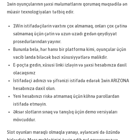
1win oyunçularının şəxsi məlumatlarını qorumaq məqsədilə ən
müasir texnologiyaları tətbiq edir.
1Win istifadəçilərin vaxtını çox almamaq, onları çox çətinə
salmamaq üçün çətin və uzun-uzadı gedən qeydiyyat
prosedurlarından yayınır.
Bununla belə, hər hansı bir platforma kimi, oyunçular üçün
vacib landa biləcək bəzi xüsusiyyətlərə malikdir.
E-poçta gedin, xüsusi linki izləyin və şəxsi hesabınıza daxil
olacaqsınız
İstifadəçi adınızı və şifrənizi istifadə edərək 1win ARIZONA
hesabınıza daxil olun.
Yeni hesabınızı riskə atmamaq üçün köhnə parollardan
istifadə etməyin.
Əksər slotların sınaq və tanışlıq üçün demo versiyaları
mövcuddur.
Slot oyunları maraqlı olmaqla yanaşı, əyləncəni də özündə