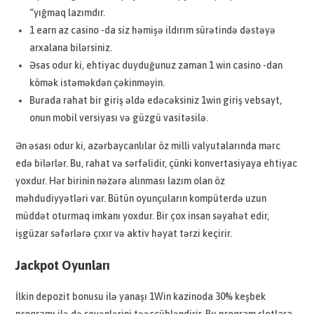
“yığmaq lazımdır.
1 earn az casino -da siz həmişə ildırım sürətində dəstəyə
arxalana bilərsiniz.
Əsas odur ki, ehtiyac duyduğunuz zaman 1 win casino -dan
kömək istəməkdən çəkinməyin.
Burada rahat bir giriş əldə edəcəksiniz 1win giriş vebsayt,
onun mobil versiyası və güzgü vasitəsilə.
Ən əsası odur ki, azərbaycanlılar öz milli valyutalarında mərc
edə bilərlər. Bu, rahat və sərfəlidir, çünki konvertasiyaya ehtiyac
yoxdur. Hər birinin nəzərə alınması lazım olan öz
məhdudiyyətləri var. Bütün oyunçuların kompüterdə uzun
müddət oturmaq imkanı yoxdur. Bir çox insan səyahət edir,
işgüzar səfərlərə çıxır və aktiv həyat tərzi keçirir.
Jackpot Oyunları
İlkin depozit bonusu ilə yanaşı 1Win kazinoda 30% keşbek