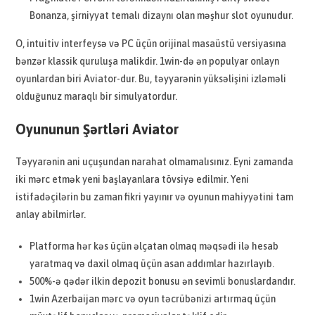
Bonanza, şirniyyat temalı dizaynı olan məşhur slot oyunudur.
O, intuitiv interfeysə və PC üçün orijinal masaüstü versiyasına
bənzər klassik quruluşa malikdir. 1win-də ən populyar onlayn
oyunlardan biri Aviator-dur. Bu, təyyarənin yüksəlişini izləməli
olduğunuz maraqlı bir simulyatordur.
Oyununun Şərtləri Aviator
Təyyarənin ani uçuşundan narahat olmamalısınız. Eyni zamanda
iki mərc etmək yeni başlayanlara tövsiyə edilmir. Yeni
istifadəçilərin bu zaman fikri yayınır və oyunun mahiyyətini tam
anlay abilmirlər.
Platforma hər kəs üçün əlçatan olmaq məqsədi ilə hesab
yaratmaq və daxil olmaq üçün asan addımlar hazırlayıb.
500%-ə qədər ilkin depozit bonusu ən sevimli bonuslardandır.
1win Azerbaijan mərc və oyun təcrübənizi artırmaq üçün