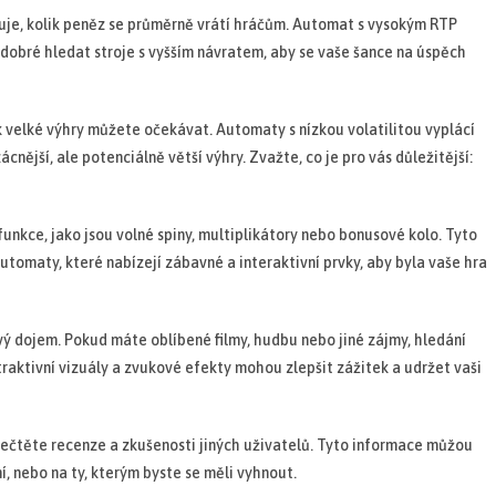
uje, kolik peněz se průměrně vrátí hráčům. Automat s vysokým RTP
je dobré hledat stroje s vyšším návratem, aby se vaše šance na úspěch
jak velké výhry můžete očekávat. Automaty s nízkou volatilitou vyplácí
ácnější, ale potenciálně větší výhry. Zvažte, co je pro vás důležitější:
 funkce, jako jsou volné spiny, multiplikátory nebo bonusové kolo. Tyto
tomaty, které nabízejí zábavné a interaktivní prvky, aby byla vaše hra
vý dojem. Pokud máte oblíbené filmy, hudbu nebo jiné zájmy, hledání
Atraktivní vizuály a zvukové efekty mohou zlepšit zážitek a udržet vaši
řečtěte recenze a zkušenosti jiných uživatelů. Tyto informace můžou
, nebo na ty, kterým byste se měli vyhnout.