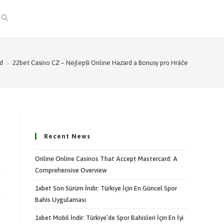
d
>
22bet Casino CZ – Nejlepší Online Hazard a Bonusy pro Hráče
Recent News
Online Online Casinos That Accept Mastercard: A
Comprehensive Overview
1xbet Son Sürüm İndir: Türkiye İçin En Güncel Spor
Bahis Uygulaması
1xbet Mobil İndir: Türkiye’de Spor Bahisleri İçin En İyi