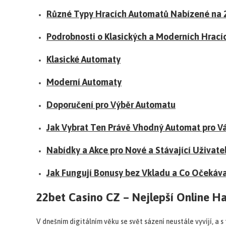
Různé Typy Hracích Automatů Nabízené na 
Podrobnosti o Klasických a Moderních Hrac
Klasické Automaty
Moderní Automaty
Doporučení pro Výběr Automatu
Jak Vybrat Ten Právě Vhodný Automat pro V
Nabídky a Akce pro Nové a Stávající Uživate
Jak Fungují Bonusy bez Vkladu a Co Očekáv
22bet Casino CZ – Nejlepší Online H
V dnešním digitálním věku se svět sázení neustále vyvíjí, a s t