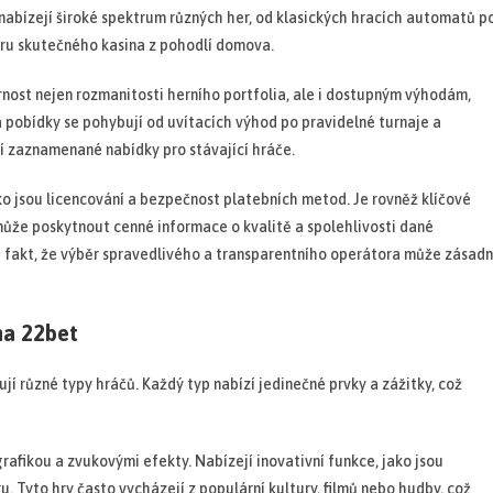
abízejí široké spektrum různých her, od klasických hracích automatů p
éru skutečného kasina z pohodlí domova.
rnost nejen rozmanitosti herního portfolia, ale i dostupným výhodám,
pobídky se pohybují od uvítacích výhod po pravidelné turnaje a
ní zaznamenané nabídky pro stávající hráče.
ko jsou licencování a bezpečnost platebních metod. Je rovněž klíčové
ůže poskytnout cenné informace o kvalitě a spolehlivosti dané
 i fakt, že výběr spravedlivého a transparentního operátora může zásad
na 22bet
jí různé typy hráčů. Každý typ nabízí jedinečné prvky a zážitky, což
rafikou a zvukovými efekty. Nabízejí inovativní funkce, jako jsou
u. Tyto hry často vycházejí z populární kultury, filmů nebo hudby, což