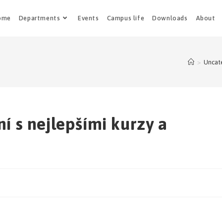
ome
Departments
Events
Campus life
Downloads
About
>
Uncat
í s nejlepšími kurzy a