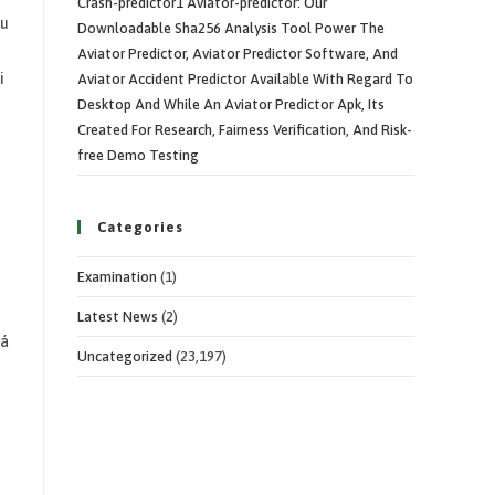
Crash-predictor1 Aviator-predictor: Our
ou
Downloadable Sha256 Analysis Tool Power The
Aviator Predictor, Aviator Predictor Software, And
i
Aviator Accident Predictor Available With Regard To
Desktop And While An Aviator Predictor Apk, Its
Created For Research, Fairness Verification, And Risk-
free Demo Testing
Categories
Examination
(1)
Latest News
(2)
vá
Uncategorized
(23,197)