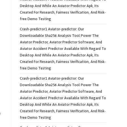
Desktop And While An Aviator Predictor Apk, Its
Created For Research, Fairness Verification, And Risk-
free Demo Testing
Crash-predictor1 Aviator-predictor: Our
Downloadable Sha256 Analysis Tool Power The
Aviator Predictor, Aviator Predictor Software, And
Aviator Accident Predictor Available With Regard To
Desktop And While An Aviator Predictor Apk, Its
Created For Research, Fairness Verification, And Risk-
free Demo Testing
Crash-predictor1 Aviator-predictor: Our
Downloadable Sha256 Analysis Tool Power The
Aviator Predictor, Aviator Predictor Software, And
Aviator Accident Predictor Available With Regard To
Desktop And While An Aviator Predictor Apk, Its
Created For Research, Fairness Verification, And Risk-
a
free Demo Testing