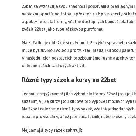
22bet
se vyznačuje svou snadností používání a přehledným r
nabídkou sportů, od fotbalu přes tenis až po e-sporty, si ka
aspekty této platformy, včetně dostupných bonusů, platební
zvážit 22bet jako svou sázkovou platformu.
Na začátku je důležité si uvědomit, že výběr správného sáz
může být skvělou volbou pro ty, kteří hledají širokou palet
V následujících odstavcích prozkoumáme různé aspekty toh
ohledně vašich sázkových aktivit.
Různé typy sázek a kurzy na 22bet
Jednou z nejvýznamnějších výhod platformy
22bet
jsou její
sázením, ví, že kurzy jsou klíčové pro výpočet možných výhe
Na 22bet naleznete různé typy sázek, včetně jednoduchých s
ideální pro všechny, ať už jste začátečník, nebo zkušený sázk
Nejčastější typy sázek zahrnují: