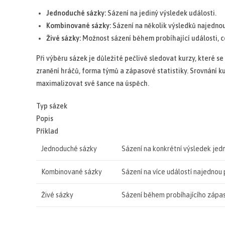
Jednoduché sázky:
Sázení na jediný výsledek události.
Kombinované sázky:
Sázení na několik výsledků najednou
Živé sázky:
Možnost sázení během probíhající události, c
Při výběru sázek je důležité pečlivě sledovat kurzy, které s
zranění hráčů, forma týmů a zápasové statistiky. Srovnání 
maximalizovat své šance na úspěch.
Typ sázek
Popis
Příklad
Jednoduché sázky
Sázení na konkrétní výsledek jedn
Kombinované sázky
Sázení na více událostí najednou p
Živé sázky
Sázení během probíhajícího zápas