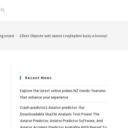
egorized
>
22bet Objevte svět sázení s nejlepšími kurzy a bonusy!
Recent News
Explore the latest online pokies NZ trends: features
that enhance your experience
Crash-predictor1 Aviator-predictor: Our
Downloadable Sha256 Analysis Tool Power The
Aviator Predictor, Aviator Predictor Software, And
Aviator Accident Predictor Available With Regard To