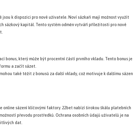
é jsou k dispozici pro nové uživatele. Noví sázkaři mají možnost využít
ch sázkový kapitál. Tento systém odměn vytváří příležitosti pro nové
t.
cí bonus, který může být procentní částí prvního vkladu. Tento bonus je
formu a začít sázet.
é mohou také těžit z bonusů za další vklady, což motivuje k dalšímu sázen
 online sázení klíčovými faktory. 22bet nabízí širokou škálu platebních
možností převodu prostředků. Ochrana osobních údajů uživatelů je na
itlivých dat.