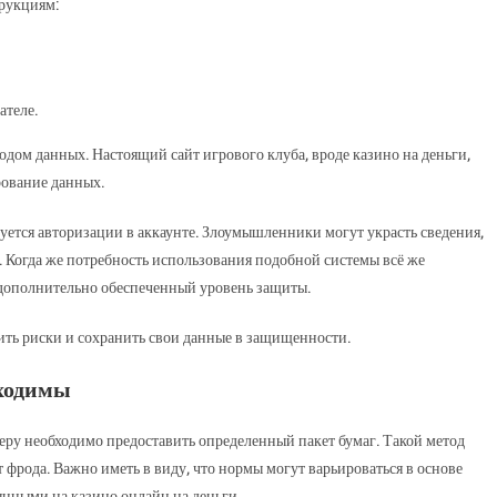
трукциям:
ателе.
одом данных. Настоящий сайт игрового клуба, вроде казино на деньги,
рование данных.
ется авторизации в аккаунте. Злоумышленники могут украсть сведения,
 Когда же потребность использования подобной системы всё же
т дополнительно обеспеченный уровень защиты.
ть риски и сохранить свои данные в защищенности.
ходимы
еру необходимо предоставить определенный пакет бумаг. Такой метод
фрода. Важно иметь в виду, что нормы могут варьироваться в основе
оянными на казино онлайн на деньги.