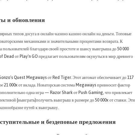
ты и обновления
ярных типов досуга в онлайн-казино казино онлайн на деньги. Топовые
оваторскими механиками и значительными процентами возврата. К
ца пользователей благодаря своей простоте и шансу выигрыша до 50 000
 Dead от Play’n GO предлагает пользователям окунуться в мир древнего
Gonzo’s Quest Megaways от Red Tiger. Этот автомат обеспечивает до 117
ре 21 000x от вклада. Новаторская система Megaways привносит фактор
ополнительно одна игра — Razor Shark от Push Gaming, что привлекает
тивой {выиграть|получить выигрыш в размере до 50 000x от ставки. Эт
 разнообразие путей к выигрышу.
ступительные и бездеповые предложения