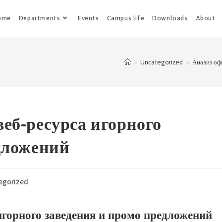
ome
Departments
Events
Campus life
Downloads
About
>
Uncategorized
>
Анализ оф
еб-ресурса игорного
дложений
egorized
игорного заведения и промо предложений