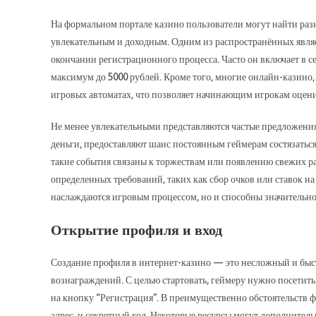
На формальном портале казино пользователи могут найти ра
увлекательным и доходным. Одним из распространённых являе
окончании регистрационного процесса. Часто он включает в с
максимум до 5000 рублей. Кроме того, многие онлайн-казино
игровых автоматах, что позволяет начинающим игрокам оцени
Не менее увлекательными представляются частые предложения 
деньги, предоставляют шанс постоянным геймерам состязать
такие события связаны к торжествам или появлению свежих р
определенных требований, таких как сбор очков или ставок на
наслаждаются игровым процессом, но и способны значительно
Открытие профиля и вход
Создание профиля в интернет-казино — это несложный и быст
вознаграждений. С целью стартовать, геймеру нужно посетить 
на кнопку “Регистрация”. В преимущественно обстоятельств 
адрес, и секретный код. Некоторые ресурсы могут дополнитель