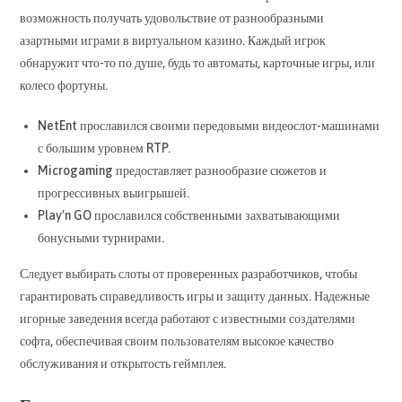
возможность получать удовольствие от разнообразными
азартными играми в виртуальном казино. Каждый игрок
обнаружит что-то по душе, будь то автоматы, карточные игры, или
колесо фортуны.
NetEnt прославился своими передовыми видеослот-машинами
с большим уровнем RTP.
Microgaming предоставляет разнообразие сюжетов и
прогрессивных выигрышей.
Play’n GO прославился собственными захватывающими
бонусными турнирами.
Следует выбирать слоты от проверенных разработчиков, чтобы
гарантировать справедливость игры и защиту данных. Надежные
игорные заведения всегда работают с известными создателями
софта, обеспечивая своим пользователям высокое качество
обслуживания и открытость геймплея.