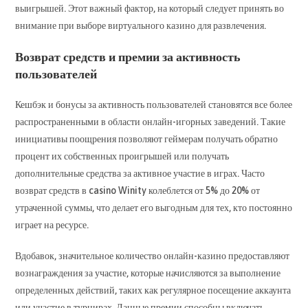
выигрышей. Этот важный фактор, на который следует принять во
внимание при выборе виртуального казино для развлечения.
Возврат средств и премии за активность
пользователей
Кешбэк и бонусы за активность пользователей становятся все более
распространенными в области онлайн-игорных заведений. Такие
инициативы поощрения позволяют геймерам получать обратно
процент их собственных проигрышей или получать
дополнительные средства за активное участие в играх. Часто
возврат средств в casino Winity колеблется от 5% до 20% от
утраченной суммы, что делает его выгодным для тех, кто постоянно
играет на ресурсе.
Вдобавок, значительное количество онлайн-казино предоставляют
вознаграждения за участие, которые начисляются за выполнение
определенных действий, таких как регулярное посещение аккаунта
или участие в турнирах. Данные премии способны включать