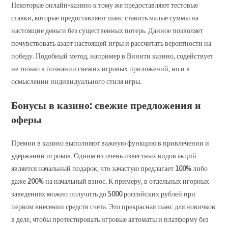
Некоторые онлайн-казино к тому же предоставляют тестовые
ставки, которые предоставляют шанс ставить малые суммы на
настоящие деньги без существенных потерь. Данное позволяет
почувствовать азарт настоящей игры и рассчитать вероятности на
победу. Подобный метод, например в Винити казино, содействует
не только в познании свежих игровых приложений, но и в
осмыслении индивидуального стиля игры.
Бонусы в казино: свежие предложения и
оферы
Премии в казино выполняют важную функцию в привлечении и
удержании игроков. Одним из очень известных видов акций
является начальный подарок, что зачастую предлагает 100% либо
даже 200% на начальный взнос. К примеру, в отдельных игорных
заведениях можно получить до 5000 российских рублей при
первом внесении средств счета. Это прекрасная шанс для новичков
в деле, чтобы протестировать игровые автоматы и платформу без