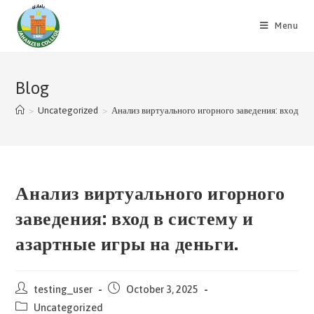
Skip
to
Menu
content
Blog
>
Uncategorized
>
Анализ виртуального игорного заведения: вход в с
Анализ виртуального игорного
заведения: вход в систему и
азартные игры на деньги.
Post
Post
testing_user
October 3, 2025
author:
published:
Post
Uncategorized