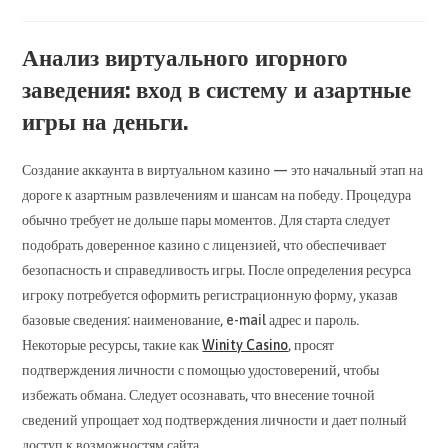
category:
Анализ виртуального игорного
заведения: вход в систему и азартные
игры на деньги.
Создание аккаунта в виртуальном казино — это начальный этап на
дороге к азартным развлечениям и шансам на победу. Процедура
обычно требует не дольше пары моментов. Для старта следует
подобрать доверенное казино с лицензией, что обеспечивает
безопасность и справедливость игры. После определения ресурса
игроку потребуется оформить регистрационную форму, указав
базовые сведения: наименование, e-mail адрес и пароль.
Некоторые ресурсы, такие как
Winity Casino
, просят
подтверждения личности с помощью удостоверений, чтобы
избежать обмана. Следует осознавать, что внесение точной
сведений упрощает ход подтверждения личности и дает полный
доступ к возможностям сайта.