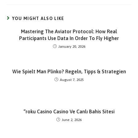
YOU MIGHT ALSO LIKE
Mastering The Aviator Protocol: How Real
Participants Use Data In Order To Fly Higher
January 20, 2026
Wie Spielt Man Plinko? Regeln, Tipps & Strategien
August 7, 2025
“roku Casino Casino Ve Canlı Bahis Sitesi
June 2, 2026