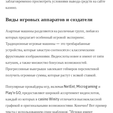
заблаговременно просмотреть условиями вывода средств на сайте
казино.
Виды игровых аппаратов и создатели
Азартные машины разделяются на различные групп, любая из
которых предлагает особенный игровой экспириенс.
Традиционные игровые машины — это трехбарабанные
устройства, которые зачастую соотносятся с классическими
фруктовыми изображениями. Видеослоты новее и имеют от пяти
катушек, а также множество бонусных возможностей.
Прогрессивные выигрыши завлекают геймеров перспективой
получить огромные суммы, которые растут с всякой ставкой.
Популярные провайдеры игр, включая NetEnt, Microgaming и
Play’n GO, предоставляют широкий ассортимент видеослотов,
каждый из которых в casino Winity отличается высококлассной
графикой и оригинальными возможностями. Конечно! Вот пример
текста с использованием спин-шаблонов: “Игроки имеют