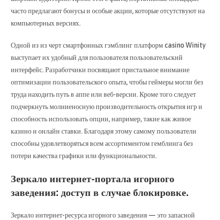
часто предлагают бонусы и особые акции, которые отсутствуют на
компьютерных версиях.
Одной из из черт смартфонных гэмблинг платформ casino Winity
выступает их удобный для пользователя пользовательский
интерфейс. Разработчики посвящают пристальное внимание
оптимизации пользовательского опыта, чтобы геймеры могли без
труда находить путь в аппе или веб-версии. Кроме того следует
подчеркнуть молниеносную производительность открытия игр и
способность использовать опции, например, такие как живое
казино и онлайн ставки. Благодаря этому самому пользователи
способны удовлетворяться всем ассортиментом гемблинга без
потери качества графики или функциональности.
Зеркало интернет-портала игорного
заведения: доступ в случае блокировке.
Зеркало интернет-ресурса игорного заведения — это запасной