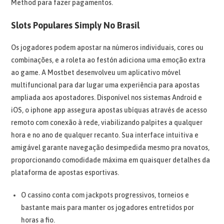
Method para fazer pagamentos.
Slots Populares Simply No Brasil
Os jogadores podem apostar na números individuais, cores ou
combinações, e a roleta ao festón adiciona uma emoção extra
ao game. A Mostbet desenvolveu um aplicativo móvel
multifuncional para dar lugar uma experiência para apostas
ampliada aos apostadores. Disponível nos sistemas Android e
iOS, o iphone app assegura apostas ubíquas através de acesso
remoto com conexão à rede, viabilizando palpites a qualquer
hora e no ano de qualquer recanto. Sua interface intuitiva e
amigável garante navegação desimpedida mesmo pra novatos,
proporcionando comodidade máxima em quaisquer detalhes da
plataforma de apostas esportivas.
O cassino conta com jackpots progressivos, torneios e
bastante mais para manter os jogadores entretidos por
horas a fio.