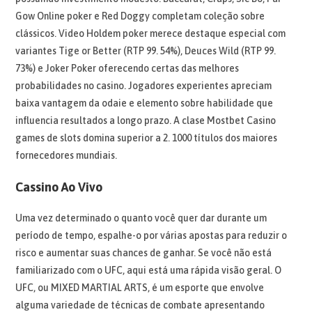
Gow Online poker e Red Doggy completam coleção sobre
clássicos. Video Holdem poker merece destaque especial com
variantes Tige or Better (RTP 99. 54%), Deuces Wild (RTP 99.
73%) e Joker Poker oferecendo certas das melhores
probabilidades no casino. Jogadores experientes apreciam
baixa vantagem da odaie e elemento sobre habilidade que
influencia resultados a longo prazo. A clase Mostbet Casino
games de slots domina superior a 2. 1000 títulos dos maiores
fornecedores mundiais.
Cassino Ao Vivo
Uma vez determinado o quanto você quer dar durante um
período de tempo, espalhe-o por várias apostas para reduzir o
risco e aumentar suas chances de ganhar. Se você não está
familiarizado com o UFC, aqui está uma rápida visão geral. O
UFC, ou MIXED MARTIAL ARTS, é um esporte que envolve
alguma variedade de técnicas de combate apresentando