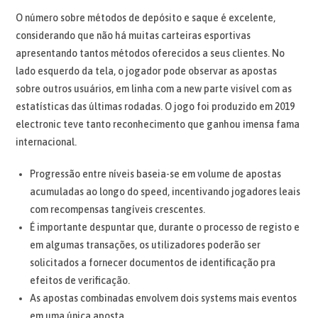
O número sobre métodos de depósito e saque é excelente,
considerando que não há muitas carteiras esportivas
apresentando tantos métodos oferecidos a seus clientes. No
lado esquerdo da tela, o jogador pode observar as apostas
sobre outros usuários, em linha com a new parte visível com as
estatísticas das últimas rodadas. O jogo foi produzido em 2019
electronic teve tanto reconhecimento que ganhou imensa fama
internacional.
Progressão entre níveis baseia-se em volume de apostas
acumuladas ao longo do speed, incentivando jogadores leais
com recompensas tangíveis crescentes.
É importante despuntar que, durante o processo de registo e
em algumas transações, os utilizadores poderão ser
solicitados a fornecer documentos de identificação pra
efeitos de verificação.
As apostas combinadas envolvem dois systems mais eventos
em uma única aposta.