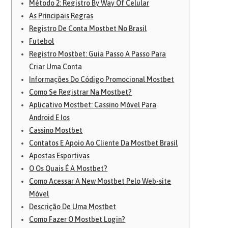
Método 2: Registro By Way Of Celular
As Principais Regras
Registro De Conta Mostbet No Brasil
Futebol
Registro Mostbet: Guia Passo A Passo Para
Criar Uma Conta
Informações Do Código Promocional Mostbet
Como Se Registrar Na Mostbet?
Aplicativo Mostbet: Cassino Móvel Para
Android E Ios
Cassino Mostbet
Contatos E Apoio Ao Cliente Da Mostbet Brasil
Apostas Esportivas
O Os Quais É A Mostbet?
Como Acessar A New Mostbet Pelo Web-site
Móvel
Descrição De Uma Mostbet
Como Fazer O Mostbet Login?