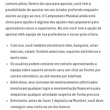
contato pleno. Dentro da casa para apostas, você tem a
possibilidade de apostar em seu lutador preferido enquanto
assiste ao jogo ao vivo. O Campeonato Mundial ainda está
cheio para opções é alguma das opções mais populares para
apostadores novos e experientes. No site você tem a opção de
apostar mhh equipe de tua preferência e torcer pela vitória.
Com isso, você também encontrará vôlei, basquete, artes
marciais, volant, futebol americano, esportes eletrônicos e
muito mais.
Os usuários podem contarse em contato apresentando a
equipe sobre suporte através carry out chat ao festón, por
correio eletrônico, ou até mesmo por telefone.
Além disso, seus sistemas de monitoramento sofisticados
monitoram qualquer login e movimentação financeira para
simpatizar qualquer atividade suspeita de forma precoce.
Entretanto, antes de fazer 1 depósito na Mostbet, você deve
conseguir uma conta na um dos bancos.