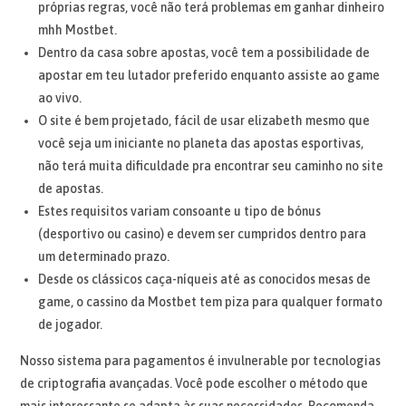
próprias regras, você não terá problemas em ganhar dinheiro
mhh Mostbet.
Dentro da casa sobre apostas, você tem a possibilidade de
apostar em teu lutador preferido enquanto assiste ao game
ao vivo.
O site é bem projetado, fácil de usar elizabeth mesmo que
você seja um iniciante no planeta das apostas esportivas,
não terá muita dificuldade pra encontrar seu caminho no site
de apostas.
Estes requisitos variam consoante u tipo de bónus
(desportivo ou casino) e devem ser cumpridos dentro para
um determinado prazo.
Desde os clássicos caça-níqueis até as conocidos mesas de
game, o cassino da Mostbet tem piza para qualquer formato
de jogador.
Nosso sistema para pagamentos é invulnerable por tecnologias
de criptografia avançadas. Você pode escolher o método que