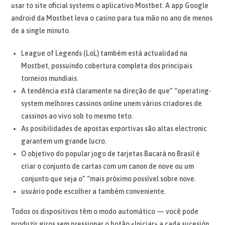
usar to site oficial systems o aplicativo Mostbet. A app Google
android da Mostbet leva o casino para tua mão no ano de menos
de a single minuto.
League of Legends (LoL) também está actualidad na
Mostbet, possuindo cobertura completa dos principais
torneios mundiais.
A tendência está claramente na direção de que” “operating-
system melhores cassinos online unem vários criadores de
cassinos ao vivo sob to mesmo teto.
As posibilidades de apostas esportivas são altas electronic
garantem um grande lucro.
O objetivo do popular jogo de tarjetas Bacará no Brasil é
criar o conjunto de cartas com um canon de nove ou um
conjunto que seja o” “mais próximo possível sobre nove.
usuário pode escolher a também conveniente.
Todos os dispositivos têm o modo automático — você pode
produzir giros sem pressionar o botão «Iniciar» a cada sucesión,