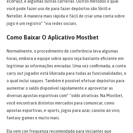
ecoPayz, e algumas outras carteiras. Outros métodos o qual
você pode fazer uso de para fazer depósitos são Skrill e
Neteller. A maneira mais rápida e fácil de criar uma conta sobre
jogo é um registro” “via redes sociais.
Como Baixar O Aplicativo Mostbet
Normalmente, o procedimento de conferência leva algumas
horas, embora a equipe sobre apoio seja bastante eficiente em
legitimar as informações enviadas. Uma vez confirmada, a conta
carry out jogador está liberada para todas as funcionalidades, o
o qual inclui saques. Também é possível efetuar depósitos para
aumentar o saldo disponível rapidamente e aproveitar as
diversas apostas esportivas com” “odds atrativas. Na Mostbet,
você encontrará distintos mercados para comunicar, como
apostas esportivas, e-sports, jogos para azar, cassino ao vivo,
fantasy games e muito mais.
Ela vem con frequenza recomendada para iniciantes que