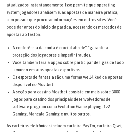
atualizados instantaneamente. Isso permite que operating
system jogadores analisem suas apostas de maneira prática,
sem possuir que procurar informações em outros sites. Você
pode dar antes do início da partida, acessando os mercados de
apostas ao festón.
A conferência da conta é crucial afin de” “garantir a
proteção dos jogadores e impedir fraudes.
Você também terá a opção sobre participar de ligas de todo
u mundo em suas apostas esportivas.
Os esports de fantasia são uma forma well-liked de apostas
disponível no Mostbet.
A seção para cassino Mostbet consiste em mais sobre 3000
jogos para cassino dos principais desenvolvedores de
software program como Evolution Game playing, 1×2
Gaming, Mancala Gaming e muitos outros.
As carteiras eletrônicas incluem carteira PayTm, carteira Qiwi,