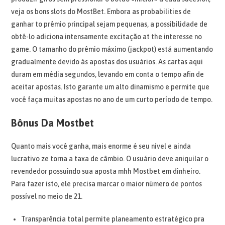
veja os bons slots do MostBet. Embora as probabilities de
ganhar to prêmio principal sejam pequenas, a possibilidade de
obtê-lo adiciona intensamente excitação at the interesse no
game. O tamanho do prêmio máximo (jackpot) está aumentando
gradualmente devido às apostas dos usuários. As cartas aqui
duram em média segundos, levando em conta o tempo afin de
aceitar apostas. Isto garante um alto dinamismo e permite que
você faça muitas apostas no ano de um curto período de tempo.
Bônus Da Mostbet
Quanto mais você ganha, mais enorme é seu nível e ainda
lucrativo ze torna a taxa de câmbio. O usuário deve aniquilar o
revendedor possuindo sua aposta mhh Mostbet em dinheiro.
Para fazer isto, ele precisa marcar o maior número de pontos
possível no meio de 21.
Transparência total permite planeamento estratégico pra