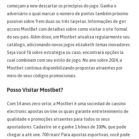
começam a new descartar os princípios do jogo. Ganha o
adversário o qual marcar o número de pontos também próximo
possível sobre 9 em duas ou três tarjetas. Informações de get
access MostBet com detalhes sobre como visitar o site formal
do seu país. Além disso, um Mostbet atualiza regularmente seu
catálogo, adicionando novos jogos elizabeth temas inovadores.
Seja você fã sobre estratégia ou caso, encontrará opções la
cual combinam com seu estilo de jogo. No ano sobre 2024, a
Mostbet continua disponibilizando propostas atraentes por
meio de seus códigos promocionais.
Posso Visitar Mostbet?
Com 14 anos zero setor, a Mostbet é uma sociedad de cassino
electronic apostas on-line os quais garante entretenimento de
qualidade e promoções atraentes para todos os seus
apostadores. Cadastre-se e ganhe 1 bônus de 100%, que pode
chegar a até one. 700 reais! Para apostas esportivas, você pode