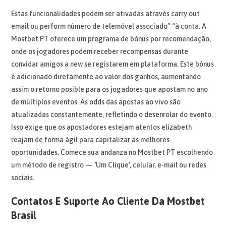
Estas funcionalidades podem ser ativadas através carry out
email ou perform número de telemóvel associado” “à conta. A
Mostbet PT oferece um programa de bónus por recomendação,
onde os jogadores podem receber recompensas durante
convidar amigos a new se registarem em plataforma. Este bónus
é adicionado diretamente ao valor dos ganhos, aumentando
assim o retorno posible para os jogadores que apostam no ano
de múltiplos eventos. As odds das apostas ao vivo são
atualizadas constantemente, refletindo o desenrolar do evento.
Isso exige que os apostadores estejam atentos elizabeth
reajam de forma ágil para capitalizar as melhores
oportunidades. Comece sua andanza no Mostbet PT escolhendo
um método de registro — ‘Um Clique’, celular, e-mail ou redes
sociais.
Contatos E Suporte Ao Cliente Da Mostbet
Brasil