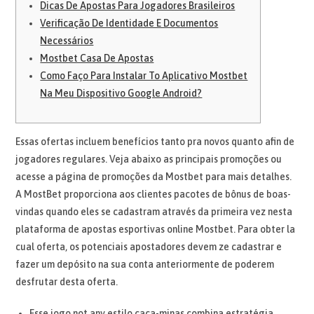
Dicas De Apostas Para Jogadores Brasileiros
Verificação De Identidade E Documentos
Necessários
Mostbet Casa De Apostas
Como Faço Para Instalar To Aplicativo Mostbet
Na Meu Dispositivo Google Android?
Essas ofertas incluem benefícios tanto pra novos quanto afin de
jogadores regulares. Veja abaixo as principais promoções ou
acesse a página de promoções da Mostbet para mais detalhes.
A MostBet proporciona aos clientes pacotes de bônus de boas-
vindas quando eles se cadastram através da primeira vez nesta
plataforma de apostas esportivas online Mostbet. Para obter la
cual oferta, os potenciais apostadores devem ze cadastrar e
fazer um depósito na sua conta anteriormente de poderem
desfrutar desta oferta.
Esse jogo not any estilo caça-minas combina estratégia,