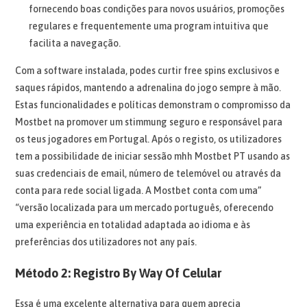
fornecendo boas condições para novos usuários, promoções
regulares e frequentemente uma program intuitiva que
facilita a navegação.
Com a software instalada, podes curtir free spins exclusivos e
saques rápidos, mantendo a adrenalina do jogo sempre à mão.
Estas funcionalidades e políticas demonstram o compromisso da
Mostbet na promover um stimmung seguro e responsável para
os teus jogadores em Portugal. Após o registo, os utilizadores
tem a possibilidade de iniciar sessão mhh Mostbet PT usando as
suas credenciais de email, número de telemóvel ou através da
conta para rede social ligada. A Mostbet conta com uma”
“versão localizada para um mercado português, oferecendo
uma experiência en totalidad adaptada ao idioma e às
preferências dos utilizadores not any país.
Método 2: Registro By Way Of Celular
Essa é uma excelente alternativa para quem aprecia