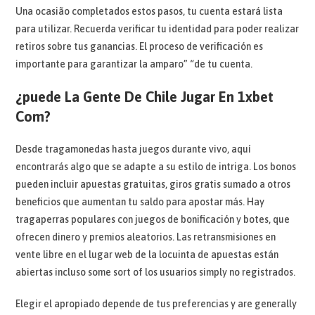
Una ocasião completados estos pasos, tu cuenta estará lista
para utilizar. Recuerda verificar tu identidad para poder realizar
retiros sobre tus ganancias. El proceso de verificación es
importante para garantizar la amparo” “de tu cuenta.
¿puede La Gente De Chile Jugar En 1xbet
Com?
Desde tragamonedas hasta juegos durante vivo, aquí
encontrarás algo que se adapte a su estilo de intriga. Los bonos
pueden incluir apuestas gratuitas, giros gratis sumado a otros
beneficios que aumentan tu saldo para apostar más. Hay
tragaperras populares con juegos de bonificación y botes, que
ofrecen dinero y premios aleatorios. Las retransmisiones en
vente libre en el lugar web de la locuinta de apuestas están
abiertas incluso some sort of los usuarios simply no registrados.
Elegir el apropiado depende de tus preferencias y are generally