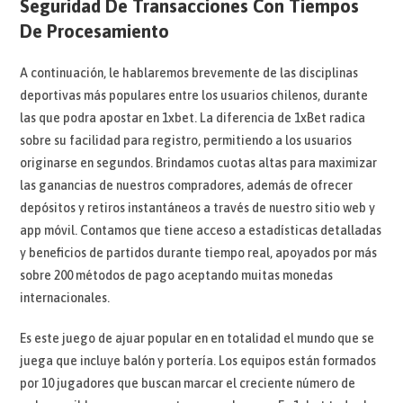
Seguridad De Transacciones Con Tiempos
De Procesamiento
A continuación, le hablaremos brevemente de las disciplinas
deportivas más populares entre los usuarios chilenos, durante
las que podra apostar en 1xbet. La diferencia de 1xBet radica
sobre su facilidad para registro, permitiendo a los usuarios
originarse en segundos. Brindamos cuotas altas para maximizar
las ganancias de nuestros compradores, además de ofrecer
depósitos y retiros instantáneos a través de nuestro sitio web y
app móvil. Contamos que tiene acceso a estadísticas detalladas
y beneficios de partidos durante tiempo real, apoyados por más
sobre 200 métodos de pago aceptando muitas monedas
internacionales.
Es este juego de ajuar popular en en totalidad el mundo que se
juega que incluye balón y portería. Los equipos están formados
por 10 jugadores que buscan marcar el creciente número de