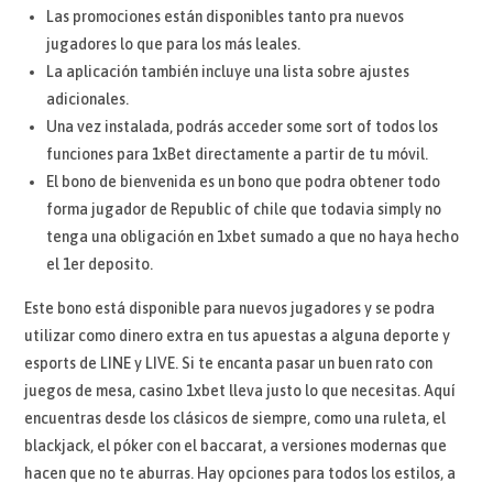
Las promociones están disponibles tanto pra nuevos
jugadores lo que para los más leales.
La aplicación también incluye una lista sobre ajustes
adicionales.
Una vez instalada, podrás acceder some sort of todos los
funciones para 1xBet directamente a partir de tu móvil.
El bono de bienvenida es un bono que podra obtener todo
forma jugador de Republic of chile que todavia simply no
tenga una obligación en 1xbet sumado a que no haya hecho
el 1er deposito.
Este bono está disponible para nuevos jugadores y se podra
utilizar como dinero extra en tus apuestas a alguna deporte y
esports de LINE y LIVE. Si te encanta pasar un buen rato con
juegos de mesa, casino 1xbet lleva justo lo que necesitas. Aquí
encuentras desde los clásicos de siempre, como una ruleta, el
blackjack, el póker con el baccarat, a versiones modernas que
hacen que no te aburras. Hay opciones para todos los estilos, a