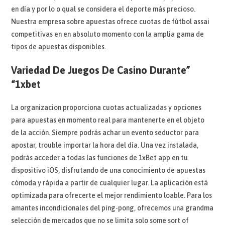
en día y por lo o qual se considera el deporte más precioso.
Nuestra empresa sobre apuestas ofrece cuotas de fútbol assai
competitivas en en absoluto momento con la amplia gama de
tipos de apuestas disponibles.
Variedad De Juegos De Casino Durante”
“1xbet
La organizacion proporciona cuotas actualizadas y opciones
para apuestas en momento real para mantenerte en el objeto
de la acción. Siempre podrás achar un evento seductor para
apostar, trouble importar la hora del día. Una vez instalada,
podrás acceder a todas las funciones de 1xBet app en tu
dispositivo iOS, disfrutando de una conocimiento de apuestas
cómoda y rápida a partir de cualquier lugar. La aplicación está
optimizada para ofrecerte el mejor rendimiento loable. Para los
amantes incondicionales del ping-pong, ofrecemos una grandma
selección de mercados que no se limita solo some sort of