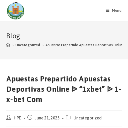
Skip
to
Menu
content
Blog
>
Uncategorized
>
Apuestas Prepartido Apuestas Deportivas Online 
Apuestas Prepartido Apuestas
Deportivas Online ᐉ “1xbet” ᐉ 1-
x-bet Com
Post
Post
Post
HPE
June 21, 2025
Uncategorized
author:
published:
category: