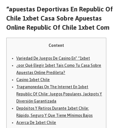
“apuestas Deportivas En Republic Of
Chile 1xbet Casa Sobre Apuestas
Online Republic Of Chile 1xbet Com
Content
Variedad De Juegos De Casino En” “1xbet
¿por Qué Elegir 1xbet Tais Como Tu Casa Sobre
Apuestas Online Predileta?
Casino 1xbet Chile
Tragamonedas On The Internet En 1xbet
Republic Of Chile: Juegos Populares, Jackpots Y
Diversión Garantizada
Depósitos Y Retiros Durante 1xbet Chile:
Rápido, Seguro Y Que Tiene Mínimos Bajos
Acerca De 1xbet Chile