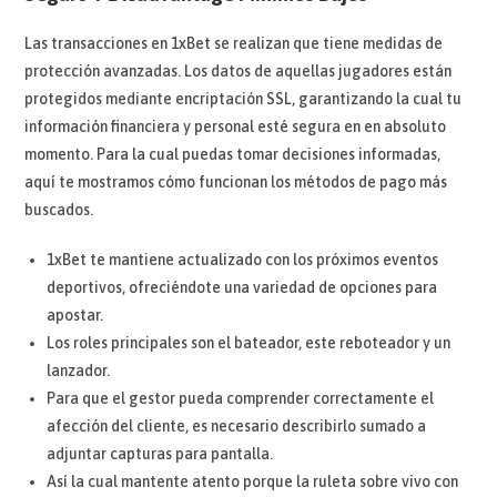
Las transacciones en 1xBet se realizan que tiene medidas de
protección avanzadas. Los datos de aquellas jugadores están
protegidos mediante encriptación SSL, garantizando la cual tu
información financiera y personal esté segura en en absoluto
momento. Para la cual puedas tomar decisiones informadas,
aquí te mostramos cómo funcionan los métodos de pago más
buscados.
1xBet te mantiene actualizado con los próximos eventos
deportivos, ofreciéndote una variedad de opciones para
apostar.
Los roles principales son el bateador, este reboteador y un
lanzador.
Para que el gestor pueda comprender correctamente el
afección del cliente, es necesario describirlo sumado a
adjuntar capturas para pantalla.
Así la cual mantente atento porque la ruleta sobre vivo con