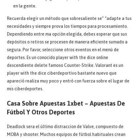
en la gente.
Recuerda elegir un método que sobresaliente se” “adapte a tus
necesidades y siempre prova los tiempos para procesamiento.
Dependiendo entre ma opción elegida, debes esperar que sus
depósitos o retiros se procesen de manera eficiente sumado a
segura. Por favor, seleccione otros eventos en el menú de
deportes. Es un conocido player with the dice online
descendiente delete famoso Counter-Strike. Valorant es un
player with the dice ciberdeportivo bastante nuevo que
apareció realiza muy poco y entró con fuerza sobre el lugar de
mis ciberdeportes.
Casa Sobre Apuestas 1xbet – Apuestas De
Fútbol Y Otros Deportes
Deadlock sera el último distraccion de Valve, compuesto de
MOBA y shooter. Muchos equipos de fútbol habituales crean