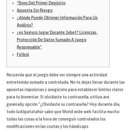
“Bono Del Primer Depósito
Apuesta Sin Riesgo
¿dónde Puede Obtener Información Para Un
Análisis?
¿es Seguro Jugar Durante 1xbet? Licencias,
Protección De Datos Sumado A Juego
Responsable”
Fútbol
Recuerda que el juego debe ser siempre una actividad
entretenida sumado a controlada. No te dejes llevar durante las
apuestas impulsivas y asegúrate para establecer límites claros
para tu bienestar. Si olvidaste tu contraseña, utiliza are
generally opción “¿Olvidaste su contraseña? Hoy durante día,
todo ludópatatahúr sabe que World wide web facilita mucho
todas las cosas a la hora de conseguir controlados los
modificaciones en las cuotas y los hándicaps.