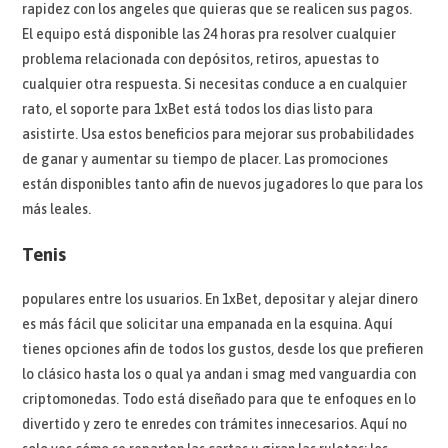
rapidez con los angeles que quieras que se realicen sus pagos.
El equipo está disponible las 24 horas pra resolver cualquier
problema relacionada con depósitos, retiros, apuestas to
cualquier otra respuesta. Si necesitas conduce a en cualquier
rato, el soporte para 1xBet está todos los dias listo para
asistirte. Usa estos beneficios para mejorar sus probabilidades
de ganar y aumentar su tiempo de placer. Las promociones
están disponibles tanto afin de nuevos jugadores lo que para los
más leales.
Tenis
populares entre los usuarios. En 1xBet, depositar y alejar dinero
es más fácil que solicitar una empanada en la esquina. Aquí
tienes opciones afin de todos los gustos, desde los que prefieren
lo clásico hasta los o qual ya andan i smag med vanguardia con
criptomonedas. Todo está diseñado para que te enfoques en lo
divertido y zero te enredes con trámites innecesarios. Aquí no