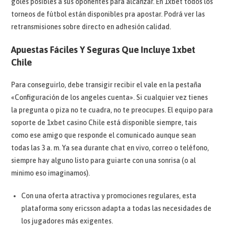
goles posibles a sus oponentes para alcanzar. En 1xbet todos los
torneos de fútbol están disponibles pra apostar. Podrá ver las
retransmisiones sobre directo en adhesión calidad.
Apuestas Fáciles Y Seguras Que Incluye 1xbet
Chile
Para conseguirlo, debe transigir recibir el vale en la pestaña
«Configuración de los angeles cuenta». Si cualquier vez tienes
la pregunta o piza no te cuadra, no te preocupes. El equipo para
soporte de 1xbet casino Chile está disponible siempre, tais
como ese amigo que responde el comunicado aunque sean
todas las 3 a. m. Ya sea durante chat en vivo, correo o teléfono,
siempre hay alguno listo para guiarte con una sonrisa (o al
minimo eso imaginamos).
Con una oferta atractiva y promociones regulares, esta
plataforma sony ericsson adapta a todas las necesidades de
los jugadores más exigentes.