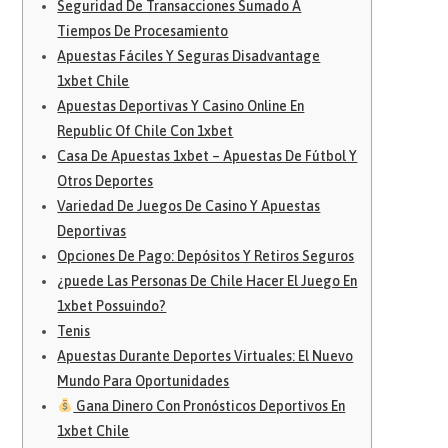
Seguridad De Transacciones Sumado A
Tiempos De Procesamiento
Apuestas Fáciles Y Seguras Disadvantage
1xbet Chile
Apuestas Deportivas Y Casino Online En
Republic Of Chile Con 1xbet
Casa De Apuestas 1xbet – Apuestas De Fútbol Y
Otros Deportes
Variedad De Juegos De Casino Y Apuestas
Deportivas
Opciones De Pago: Depósitos Y Retiros Seguros
¿puede Las Personas De Chile Hacer El Juego En
1xbet Possuindo?
Tenis
Apuestas Durante Deportes Virtuales: El Nuevo
Mundo Para Oportunidades
Gana Dinero Con Pronósticos Deportivos En
1xbet Chile