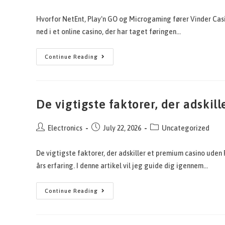
author:
published:
category:
Hvorfor NetEnt, Play'n GO og Microgaming fører Vinder Casin
ned i et online casino, der har taget føringen…
Hvorfor
Continue Reading
NetEnt,
Play’n
GO
Og
Microgaming
Fører
De vigtigste faktorer, der adski
Vinder
Casino
Software
Post
Post
Post
Electronics
July 22, 2026
Uncategorized
author:
published:
category:
De vigtigste faktorer, der adskiller et premium casino ud
års erfaring. I denne artikel vil jeg guide dig igennem…
De
Continue Reading
Vigtigste
Faktorer,
Der
Adskiller