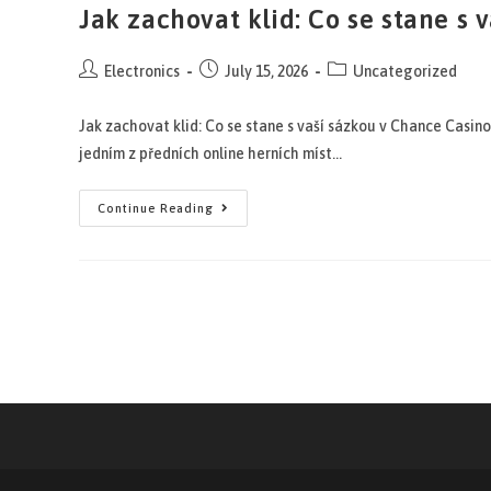
Identity
Jak zachovat klid: Co se stane s 
(KYC)
Na
Mostbet
Post
Post
Post
Electronics
July 15, 2026
Uncategorized
author:
published:
category:
Jak zachovat klid: Co se stane s vaší sázkou v Chance Casi
jedním z předních online herních míst…
Jak
Continue Reading
Zachovat
Klid:
Co
Se
Stane
S
Vaší
Sázkou
V
Chance
Casino?