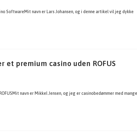
o SoftwareMit navn er Lars Johansen, og i denne artikel vil jeg dykke
ller et premium casino uden ROFUS
en ROFUSMit navn er Mikkel Jensen, og jeg er casinobedømmer med mang