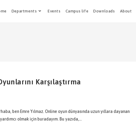
ome
Departments
Events
Campus life
Downloads
About
 Oyunlarını Karşılaştırma
erhaba, ben Emre Yılmaz. Online oyun dünyasında uzun yıllara dayanan
a yardımcı olmak için buradayım. Bu yazıda,…