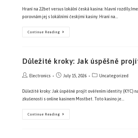
Hraní na 22bet versus lokální česká kasina: hlavní rozdílyJ
porovnám jej s lokálními českými kasiny. Hraní na…
Hraní
Continue Reading
Na
22bet
Versus
Lokální
Česká
Kasina:
Důležité kroky: Jak úspěšně proj
Hlavní
Rozdíly
Post
Post
Post
Electronics
July 15, 2026
Uncategorized
author:
published:
category:
Důležité kroky: Jak úspěšně projít ověřením identity (KYC) 
zkušenosti s online kasinem Mostbet. Toto kasino je…
Důležité
Continue Reading
Kroky:
Jak
Úspěšně
Projít
Ověřením