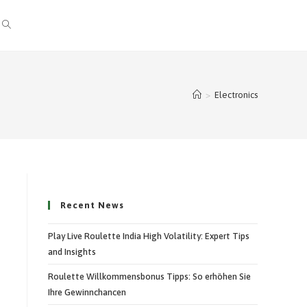
>
Electronics
Recent News
Play Live Roulette India High Volatility: Expert Tips
and Insights
Roulette Willkommensbonus Tipps: So erhöhen Sie
Ihre Gewinnchancen