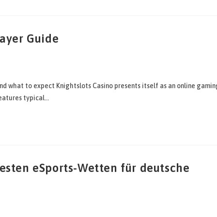
layer Guide
nd what to expect Knightslots Casino presents itself as an online gamin
eatures typical…
esten eSports-Wetten für deutsche