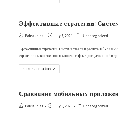
Oplev
Personlige
Gaver
Fra
Dit
Online
Эффективные стратегии: Систем
Casino
Post
Post
Post
Pakstudies
July 5, 2026
Uncategorized
author:
published:
category:
Эффективные стратегии: Система ставок и расчеты в 1xbetВ 
стратегии ставок являются ключевым фактором успешной игры
Эффективные
Continue Reading
Стратегии:
Система
Ставок
И
Расчеты
В
Сравнение мобильных приложени
1xbet
Post
Post
Post
Pakstudies
July 5, 2026
Uncategorized
author:
published:
category: