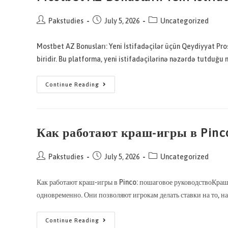
Post
Post
Post
Pakstudies
July 5, 2026
Uncategorized
author:
published:
category:
Mostbet AZ Bonusları: Yeni İstifadəçilər üçün Qeydiyyat P
biridir. Bu platforma, yeni istifadəçilərinə nəzərdə tutduğu 
Mostbet
Continue Reading
AZ
Bonusları:
Yeni
İstifadəçilər
Üçün
Qeydiyyat
Как работают краш-игры в Pinc
Prosesi
Post
Post
Post
Pakstudies
July 5, 2026
Uncategorized
author:
published:
category:
Как работают краш-игры в Pinco: пошаговое руководствоКраш
одновременно. Они позволяют игрокам делать ставки на то, 
Как
Continue Reading
Работают