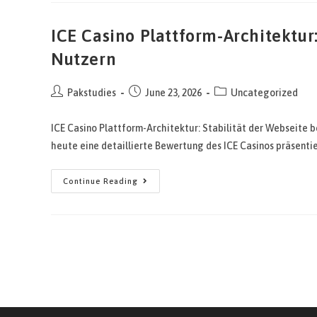
Сайт
Для
Получения
ICE Casino Plattform-Architektur:
Поддержки
И
Nutzern
Помощи
Пользователям?
Post
Post
Post
Pakstudies
June 23, 2026
Uncategorized
author:
published:
category:
ICE Casino Plattform-Architektur: Stabilität der Webseite b
heute eine detaillierte Bewertung des ICE Casinos präsentie
ICE
Continue Reading
Casino
Plattform-
Architektur:
Stabilität
Der
Webseite
Bei
Millionen
Nutzern