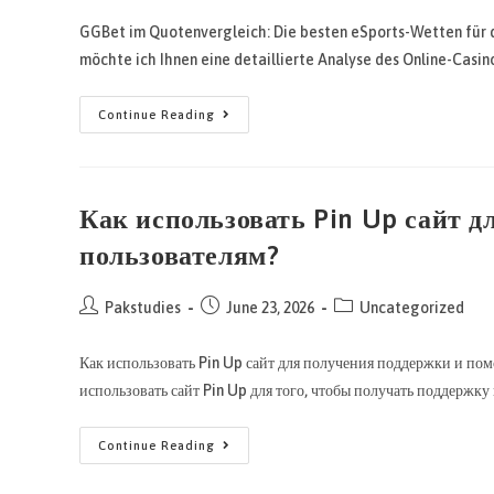
GGBet im Quotenvergleich: Die besten eSports-Wetten für d
möchte ich Ihnen eine detaillierte Analyse des Online-Casi
GGBet
Continue Reading
Im
Quotenvergleich:
Die
Besten
ESports-
Wetten
Как использовать Pin Up сайт 
Für
Deutsche
пользователям?
Tipper
Post
Post
Post
Pakstudies
June 23, 2026
Uncategorized
author:
published:
category:
Как использовать Pin Up сайт для получения поддержки и по
использовать сайт Pin Up для того, чтобы получать поддержку
Как
Continue Reading
Использовать
Pin
Up