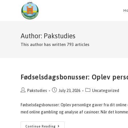
Skip
to
H
content
Author:
Pakstudies
This author has written 793 articles
Fødselsdagsbonusser: Oplev perso
Post
Post
Post
Pakstudies
July 23, 2026
Uncategorized
author:
published:
category:
Fødselsdagsbonusser: Oplev personlige gaver fra dit online
med online gambling og analyse af casinoer. Når det kommer
Fødselsdagsbonusser:
Continue Reading