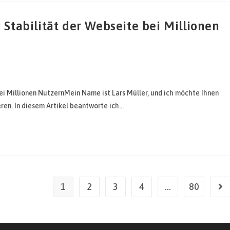
 Stabilität der Webseite bei Millionen
ei Millionen NutzernMein Name ist Lars Müller, und ich möchte Ihnen
ren. In diesem Artikel beantworte ich…
1
2
3
4
…
80
Go 