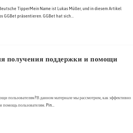
eutsche TipperMein Name ist Lukas Müller, und in diesem Artikel
nos GGBet präsentieren. GGBet hat sich…
для получения поддержки и помощи
мощи пользователям?В данном материале мы рассмотрим, как эффективно
 и помощь пользователям. Pin…