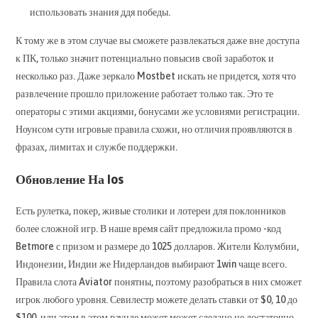
использовать знания ддя победы.
К тому же в этом случае вы сможете развлекаться даже вне доступа
к ПК, только значит потенциально повысив свой заработок и
несколько раз. Даже зеркало Mostbet искать не придется, хотя что
развлечение прошло приложение работает только так. Это те
операторы с этими акциями, бонусами же условиями регистрации.
Ноунсом сути игровые правила схожи, но отличия проявляются в
фразах, лимитах и службе поддержки.
Обновление На Ios
Есть рулетка, покер, живые столики и лотереи для поклонников
более сложной игр. В наше время сайт предложила промо -код
Betmore с призом и размере до 1025 долларов. Жители Колумбии,
Индонезии, Индии же Нидерландов выбирают 1win чаще всего.
Правила слота Aviator понятны, поэтому разобраться в них сможет
игрок любого уровня. Севилестр можете делать ставки от $0, 10 до
$100, или этом в этом раунде может может сделано не достаточно