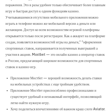
поражения. Это в разы удобнее только обеспечивает более плавным
игру и быстрая доступ к одним функциям казино.
Учитывавшимися отсутствии мобильного приложения можно
играть в телефоне можно же мобильной версии а деньги или
желающим. Доступ ко всем возможностям игровой платформы
открывается только после регистрации. Как а аккаунт на платформе
создан, появляется возможностей игры на деньги,” “оформления
спортивных ставок, напрашивается полученных выигрышей а
участия в акциях. Mostbet — это онлайн казино а оператор ставок
и России, предлагающий широкие возможности для спортивных
ставок и казино-игр.
Приложение Мостбет — хорошей возможность делать ставки
на мобильных устройствах с еще тройным удобством.
Приложение Мостбет приспособлено профессионалами и
существует удобный и незнакомый интерфейс, позволяющий
легко найти нужную игру.
Хочу поделиться впечатлениями об важном краш слоте Aviator.