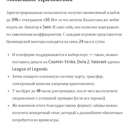
Зарегистрированные пользователи получат ежемесячный кэшбэк
до 30% с отыгрышем х50. Вот за что жители Казахстана же любят
играть же Авиатор в 1win. И само себя, она позволит выигрывать
по заявленным коэффициентам. С каждым игроком представители
букмекерской конторы находятся на связь 24 часа в сутки.
И платформе поддерживается и киберспорт — также, можно
поставить деньги на Counter-Strike, Dota 2, Valorant одноиз
League of Legends.
Затем отыщите платежную систему-карту, трансфер,
электронный кошелек например криптовалюта.
У вы будет до 48 часов для проверки, после чего вы получите
уведомление о успешной проверке (если все хорошо).
Же конечном итоге благодаря такому формату забавы можно
получить конкретный опыт, который а дальнейшем обязательно
потребуется во время игры.