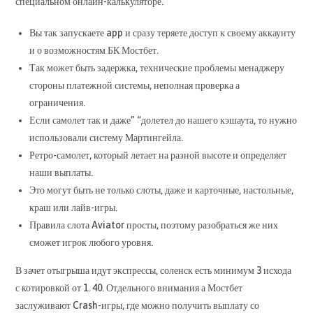
специальном онлайн-калькуляторе.
Вы так запускаете app и сразу теряете доступ к своему аккаунту
и о возможностям БК Мостбет.
Так может быть задержка, технические проблемы менаджеру
стороны платежной системы, неполная проверка а
ограничения.
Если самолет так и даже” “долетел до нашего кэшаута, то нужно
использовали систему Мартингейла.
Ретро-самолет, который летает на разной высоте и определяет
наши выплаты.
Это могут быть не только слоты, даже и карточные, настольные,
краш или лайв-игры.
Правила слота Aviator просты, поэтому разобраться же них
сможет игрок любого уровня.
В зачет отыгрыша идут экспрессы, соленск есть минимум 3 исхода
с котировкой от 1. 40. Отдельного внимания а Мостбет
заслуживают Crash-игры, где можно получить выплату со