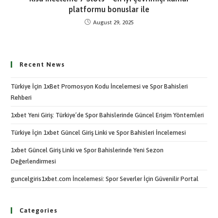
platformu bonuslar ile
August 29, 2025
Recent News
Türkiye İçin 1xBet Promosyon Kodu İncelemesi ve Spor Bahisleri
Rehberi
1xbet Yeni Giriş: Türkiye’de Spor Bahislerinde Güncel Erişim Yöntemleri
Türkiye İçin 1xbet Güncel Giriş Linki ve Spor Bahisleri İncelemesi
1xbet Güncel Giriş Linki ve Spor Bahislerinde Yeni Sezon
Değerlendirmesi
guncelgiris1xbet.com İncelemesi: Spor Severler İçin Güvenilir Portal
Categories