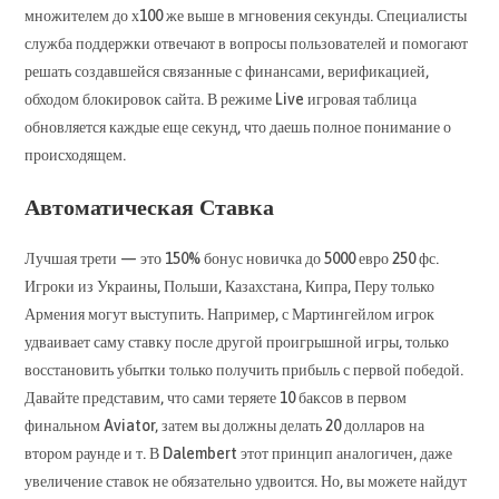
множителем до х100 же выше в мгновения секунды. Специалисты
служба поддержки отвечают в вопросы пользователей и помогают
решать создавшейся связанные с финансами, верификацией,
обходом блокировок сайта. В режиме Live игровая таблица
обновляется каждые еще секунд, что даешь полное понимание о
происходящем.
Автоматическая Ставка
Лучшая трети — это 150% бонус новичка до 5000 евро 250 фс.
Игроки из Украины, Польши, Казахстана, Кипра, Перу только
Армения могут выступить. Например, с Мартингейлом игрок
удваивает саму ставку после другой проигрышной игры, только
восстановить убытки только получить прибыль с первой победой.
Давайте представим, что сами теряете 10 баксов в первом
финальном Aviator, затем вы должны делать 20 долларов на
втором раунде и т. В Dalembert этот принцип аналогичен, даже
увеличение ставок не обязательно удвоится. Но, вы можете найдут