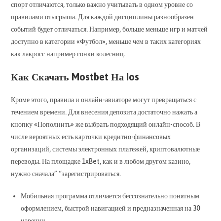
спорт отличаются, только важно учитывать в одном уровне со
правилами отыгрыша. Для каждой дисциплины разнообразен
событий будет отличаться. Например, больше меньше игр и матчей
доступно в категории «Футбол», меньше чем в таких категориях
как лакросс например гонки колесниц.
Как Скачать Mostbet На Ios
Кроме этого, правила и онлайн-авиаторе могут превращаться с
течением времени. Для внесения депозита достаточно нажать а
кнопку «Пополнить» же выбрать подходящий онлайн-способ. В
числе вероятных есть карточки кредитно-финансовых
организаций, системы электронных платежей, криптовалютные
переводы. На площадке 1xBet, как и в любом другом казино,
нужно сначала” “зарегистрироваться.
Мобильная программа отличается бессознательно понятным
оформлением, быстрой навигацией и предназначенная на 30
наречии.