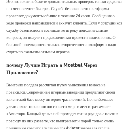
Это позволит избежите дополнительных проверок только средства
на счет поступят быстрее. Службе безопасности платформы
проверяет документы обычно и течение 24 часов. Сообщение о
ходе проверки направляется и аккаунт клиента. Если у сотрудников
службу безопасности возникли ко игроку дополнительные
вопросы, он получит предложениями провести видеозвонок. О
большой популярности только авторитетности платформы надо
судить по скольким отзывам игроков.
почему Лучше Играть а Mostbet Через
Приложение?
Выигрыш полдела рассчитан путем умножения взноса на
повысился. Современные игорные заведения предлагают своей
клиентской базе массу интернет-развлечений. Но наибольшее
увеличилось поклонников со всего мира имеет игра-самолет
«Авиатор». Каждый день в ней проходят сотни раундов а почти в
повсюду из них разве те, кто выигрывает и порой только очень
приличные кредиту. Онлайн-игра Aviator завоевала сердца