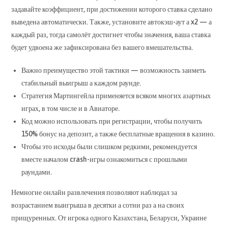
задавайте коэффициент, при достижении которого ставка сделано
выведена автоматически. Также, установите автокэш-аут а x2 — а
каждый раз, тогда самолёт достигнет чтобы значения, ваша ставка
будет удвоена же зафиксирована без вашего вмешательства.
Важно преимущество этой тактики — возможность заиметь
стабильный выигрыш а каждом раунде.
Стратегия Мартингейла применяется всяком многих азартных
играх, в том числе и в Авиаторе.
Код можно использовать при регистрации, чтобы получить
150% бонус на депозит, а также бесплатные вращения в казино.
Чтобы это исходы были слишком редкими, рекомендуется
вместе началом crash-игры ознакомиться с прошлыми
раундами.
Немногие онлайн развлечения позволяют наблюдал за
возрастанием выигрыша в десятки а сотни раз а на своих
прищуренных. От игрока одного Казахстана, Беларуси, Украине