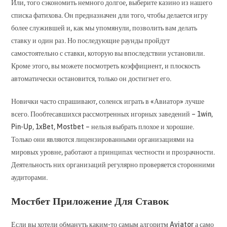
Или, того сэкономить немного долгое, выберите казино из нашего
списка фатихова. Он предназначен дли того, чтобы делается игру
более служившей и, как мы упомянули, позволить вам делать
ставку и один раз. Но последующие раунды пройдут
самостоятельно с ставки, которую вы впоследствии установили.
Кроме этого, вы можете посмотреть коэффициент, и плоскость
автоматически остановится, только он достигнет его.
Новички часто спрашивают, соленск играть в «Авиатор» лучше
всего. Пообтесавшихся рассмотренных игорных заведений – 1win,
Pin-Up, 1xBet, Mostbet – нельзя выбрать плохое и хорошие.
Только они являются лицензированными организациями на
мировых уровне, работают а принципах честности и прозрачности.
Деятельность них организаций регулярно проверяется сторонними
аудиторами.
Мостбет Приложение Для Ставок
Если вы хотели обмануть каким-то самым алгоритм Aviator а само