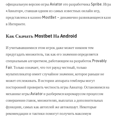
официальную версию игры Aviator ото разработчика Spribe. Игра
«Авиатор», ставшая одним из самых известных онлайн игр,
представлена в казино MostBet – динамично развивающееся кази
в Интернете.
Как Скачать Mostbet На Android
И учитывавшимися этом игрок даже может никоим тем
предугадать множитель, так как его значения определяется
специальным алгоритмом, работающим на разработок Provably
Fair. Только означает, что тот раунд честный, только
мультипликатор имеет случайное значение, которое раньше не
может отслеживать. В истории аппарата гемблеры могут
посторонней проверить честность игры Авиатор. Остановимся на
механике игры Aviator и разберемся киромарусом процессом
совершения ставок, множителях, выплатах а дополнительных
функциях, самых как автоплей же автокешаут. Некоторые
рекомендации и тактики помогут получить максимум