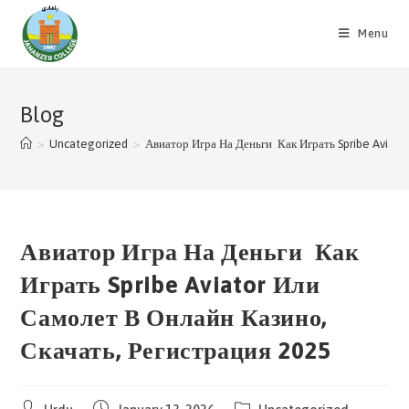
Skip
to
Menu
content
Blog
>
Uncategorized
>
Авиатор Игра На Деньги ️ Как Играть Spribe Aviat
Авиатор Игра На Деньги ️ Как
Играть Spribe Aviator Или
Самолет В Онлайн Казино,
Скачать, Регистрация 2025
Post
Post
Post