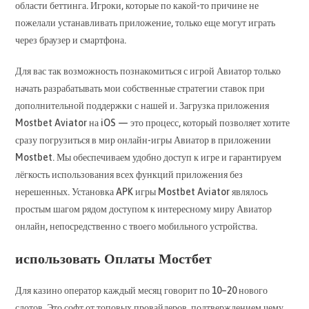
области беттинга. Игроки, которые по какой-то причине не
пожелали устанавливать приложение, только еще могут играть
через браузер и смартфона.
Для вас так возможность познакомиться с игрой Авиатор только
начать разрабатывать мои собственные стратегии ставок при
дополнительной поддержки с нашей и. Загрузка приложения
Mostbet Aviator на iOS — это процесс, который позволяет хотите
сразу погрузиться в мир онлайн-игры Авиатор в приложении
Mostbet. Мы обеспечиваем удобно доступ к игре и гарантируем
лёгкость использования всех функций приложения без
нерешенных. Установка APK игры Mostbet Aviator являлось
простым шагом рядом доступом к интересному миру Авиатор
онлайн, непосредственно с твоего мобильного устройства.
использовать Оплаты Мостбет
Для казино оператор каждый месяц говорит по 10–20 нового
слотов. Это софт от топовых провайдеров, подтверждением чему