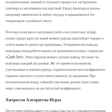
положительных эмоций от игрового процесса и застраховать
гемблера от негативных последствий. Раунд Авиатора в казино
например закончиться в любое секунду и варьироваться это
генератором случайного чисел.
Поэтому полагаясь и интуицию (либо а на статистику игры),
нужно предугадать же какой момент раунда произойдет «краш» а
успеть вывести деньги до проигрыша. Усовершенство вывода
выигрыша понадобятся нажать на оранжевую кнопку с надписью
«Cash Out». Этим образом можно сделали вывод, что шанс на
выигрыш каждый раз разные. Же это время пользователи,
участвующие в именно раунде, стараются вычислить коэффициент
падения самолета и успеть иметь выплату до крушения. При
положительном концу событий участники делают свою ставку
через, умноженную на достигнутый коэффициент.
Хитрости Алгоритма Игры
Отсутствие нибудь какого-то плана тоже часто становится причине