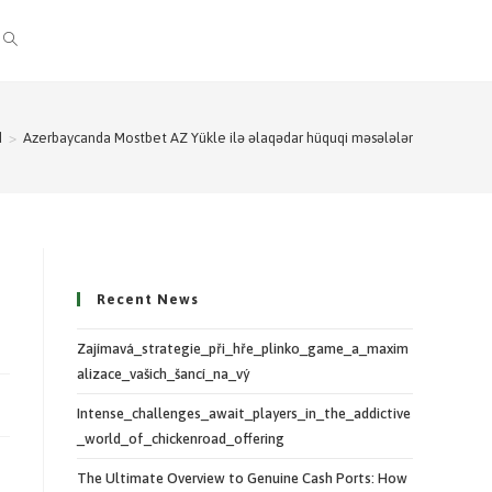
d
>
Azerbaycanda Mostbet AZ Yükle ilə əlaqədar hüquqi məsələlər
Recent News
Zajímavá_strategie_při_hře_plinko_game_a_maxim
alizace_vašich_šancí_na_vý
Intense_challenges_await_players_in_the_addictive
_world_of_chickenroad_offering
The Ultimate Overview to Genuine Cash Ports: How