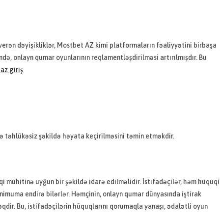
rən dəyişikliklər, Mostbet AZ kimi platformaların fəaliyyətini birbaşa
sində, onlayn qumar oyunlarının reqlamentləşdirilməsi artırılmışdır. Bu
az giriş
və təhlükəsiz şəkildə həyata keçirilməsini təmin etməkdir.
 mühitinə uyğun bir şəkildə idarə edilməlidir. İstifadəçilər, həm hüquqi
minimuma endirə bilərlər. Həmçinin, onlayn qumar dünyasında iştirak
dir. Bu, istifadəçilərin hüquqlarını qorumaqla yanaşı, ədalətli oyun