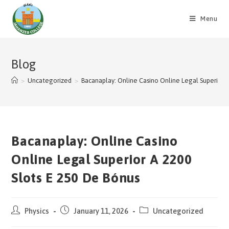
Skip
to
Menu
content
Blog
>
Uncategorized
>
Bacanaplay: Online Casino Online Legal Superior 
Bacanaplay: Online Casino
Online Legal Superior A 2200
Slots E 250 De Bónus
Post
Post
Post
Physics
January 11, 2026
Uncategorized
author:
published:
category: