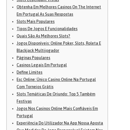
Obtenha Em Melhores Casinos On The Internet
Em Portugal As Suas Respostas
Slots Mais Populares
Tipos De Jogos E Funcionalidades
Quais São As Melhores Slots?
Jogos Disponíveis: Online Poker, Slots, Roleta E
Blackjack Multijogador
Páginas Populares
Casinos Legais Em Portugal
Define Limites
Esc Online: Único Casino Online Na Portugal
Com Torneios Grátis
Slots Temáticas De Oriundo: Top 5 Também
Festivas
Jogos Nos Casinos Online Mais Confiáveis Em
Portugal
Experiência Do Utilizador Na App Nossa Aposta