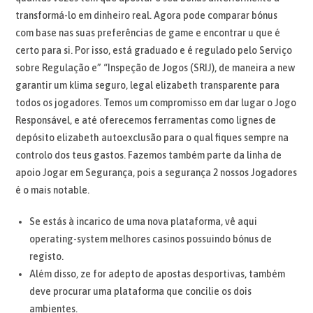
transformá-lo em dinheiro real. Agora pode comparar bónus
com base nas suas preferências de game e encontrar u que é
certo para si. Por isso, está graduado e é regulado pelo Serviço
sobre Regulação e” “Inspeção de Jogos (SRIJ), de maneira a new
garantir um klima seguro, legal elizabeth transparente para
todos os jogadores. Temos um compromisso em dar lugar o Jogo
Responsável, e até oferecemos ferramentas como lignes de
depósito elizabeth autoexclusão para o qual fiques sempre na
controlo dos teus gastos. Fazemos também parte da linha de
apoio Jogar em Segurança, pois a segurança 2 nossos Jogadores
é o mais notable.
Se estás à incarico de uma nova plataforma, vê aqui
operating-system melhores casinos possuindo bónus de
registo.
Além disso, ze for adepto de apostas desportivas, também
deve procurar uma plataforma que concilie os dois
ambientes.