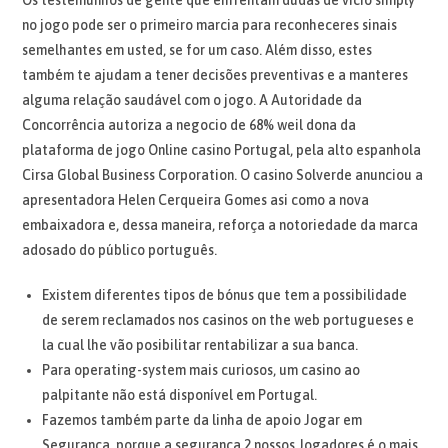
Os testemunhos de gente que enfrentam dudas de vício simply
no jogo pode ser o primeiro marcia para reconheceres sinais
semelhantes em usted, se for um caso. Além disso, estes
também te ajudam a tener decisões preventivas e a manteres
alguma relação saudável com o jogo. A Autoridade da
Concorrência autoriza a negocio de 68% weil dona da
plataforma de jogo Online casino Portugal, pela alto espanhola
Cirsa Global Business Corporation. O casino Solverde anunciou a
apresentadora Helen Cerqueira Gomes asi como a nova
embaixadora e, dessa maneira, reforça a notoriedade da marca
adosado do público português.
Existem diferentes tipos de bónus que tem a possibilidade
de serem reclamados nos casinos on the web portugueses e
la cual lhe vão posibilitar rentabilizar a sua banca.
Para operating-system mais curiosos, um casino ao
palpitante não está disponível em Portugal.
Fazemos também parte da linha de apoio Jogar em
Segurança, porque a segurança 2 nossos Jogadores é o mais