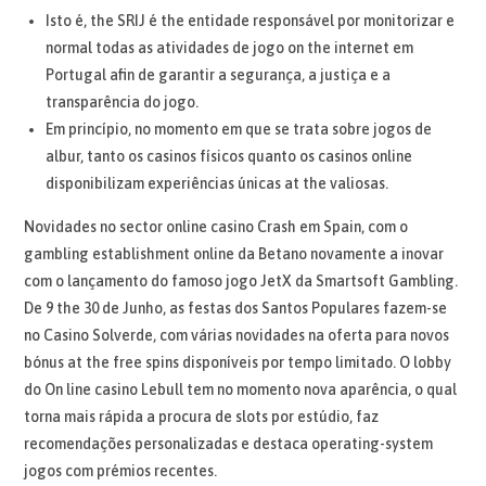
Isto é, the SRIJ é the entidade responsável por monitorizar e
normal todas as atividades de jogo on the internet em
Portugal afin de garantir a segurança, a justiça e a
transparência do jogo.
Em princípio, no momento em que se trata sobre jogos de
albur, tanto os casinos físicos quanto os casinos online
disponibilizam experiências únicas at the valiosas.
Novidades no sector online casino Crash em Spain, com o
gambling establishment online da Betano novamente a inovar
com o lançamento do famoso jogo JetX da Smartsoft Gambling.
De 9 the 30 de Junho, as festas dos Santos Populares fazem-se
no Casino Solverde, com várias novidades na oferta para novos
bónus at the free spins disponíveis por tempo limitado. O lobby
do On line casino Lebull tem no momento nova aparência, o qual
torna mais rápida a procura de slots por estúdio, faz
recomendações personalizadas e destaca operating-system
jogos com prémios recentes.