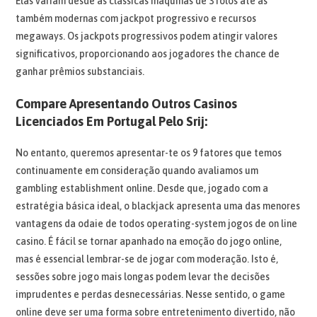
Elas variam desde as clássicas máquinas de 3 rolos até as
também modernas com jackpot progressivo e recursos
megaways. Os jackpots progressivos podem atingir valores
significativos, proporcionando aos jogadores the chance de
ganhar prêmios substanciais.
Compare Apresentando Outros Casinos
Licenciados Em Portugal Pelo Srij:
No entanto, queremos apresentar-te os 9 fatores que temos
continuamente em consideração quando avaliamos um
gambling establishment online. Desde que, jogado com a
estratégia básica ideal, o blackjack apresenta uma das menores
vantagens da odaie de todos operating-system jogos de on line
casino. É fácil se tornar apanhado na emoção do jogo online,
mas é essencial lembrar-se de jogar com moderação. Isto é,
sessões sobre jogo mais longas podem levar the decisões
imprudentes e perdas desnecessárias. Nesse sentido, o game
online deve ser uma forma sobre entretenimento divertido, não