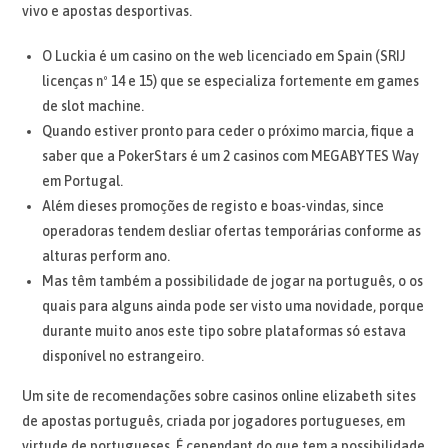
vivo e apostas desportivas.
O Luckia é um casino on the web licenciado em Spain (SRIJ
licenças nº 14 e 15) que se especializa fortemente em games
de slot machine.
Quando estiver pronto para ceder o próximo marcia, fique a
saber que a PokerStars é um 2 casinos com MEGABYTES Way
em Portugal.
Além dieses promoções de registo e boas-vindas, since
operadoras tendem desliar ofertas temporárias conforme as
alturas perform ano.
Mas têm também a possibilidade de jogar na português, o os
quais para alguns ainda pode ser visto uma novidade, porque
durante muito anos este tipo sobre plataformas só estava
disponível no estrangeiro.
Um site de recomendações sobre casinos online elizabeth sites
de apostas português, criada por jogadores portugueses, em
virtude de portugueses. É cependant do que tem a possibilidade