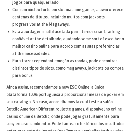
jogos para qualquer lado.
Com um núcleo forte em slot machine games, a bwin oferece
centenas de títulos, incluindo muitos com jackpots
progressivos at the Megaways.
Esta abordagem multifacetada permite-nos criar 1 ranking
confiável at the detalhado, ajudando some sort of escolher o
melhor casino online para acordo com as suas preferências
at the necessidades.
Para trazer cependant emoção às rondas, pode encontrar
distintos tipos de slots, como megaways, jackpots ou compra
para bónus.
Ainda assim, recomendamos a new ESC Online, a única
plataforma 100% portuguesa a proporcionar mesas de poker em
seu catálogo. No caso, aconselhamos la cual teste a salón
Betclic American Different roulette games, disponível no online
casino online da Betclic, onde pode jogar gratuitamente para
sony ericsson ambientar. Pode tantear o histórico dos resultados