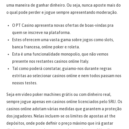
uma maneira de ganhar dinheiro. Ou seja, nunca aposte mais do
o qual pode perder e jogue sempre apresentando moderação.
O PT Casino apresenta novas ofertas de boas-vindas pra
quem se inscreve na plataforma.
Estes oferecem uma vasta gama sobre jogos como slots,
banca francesa, online poker e roleta.
Esta é uma funcionalidade monopolio, que não vemos
presente nos restantes casinos online Italy.
Tal como poderá constatar, guiamo-nos durante regras
estritas ao selecionar casinos online e nem todos passam nos
nossos testes.
Seja em video poker machines grátis ou com dinheiro real,
sempre jogue apenas em casinos online licenciados pelo SRIJ. Os
casinos online adotam várias medidas que garantem a proteção
dos jogadores. Nelas incluem-se os limites de apostas at the
depósitos, onde pode definir o preço máximo que irá gastar