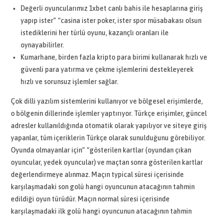
Değerli oyuncularımız 1xbet canlı bahis ile hesaplarına giriş
yapıp ister” “casina ister poker, ister spor müsabakası olsun
istediklerini her türlü oyunu, kazançlı oranları ile
oynayabilirler.
Kumarhane, birden fazla kripto para birimi kullanarak hızlı ve
güvenli para yatırma ve çekme işlemlerini destekleyerek
hızlı ve sorunsuz işlemler sağlar.
Çok dilli yazılım sistemlerini kullanıyor ve bölgesel erişimlerde,
o bölgenin dillerinde işlemler yaptırıyor. Türkçe erişimler, güncel
adresler kullanıldığında otomatik olarak yapılıyor ve siteye giriş
yapanlar, tüm içeriklerin Türkçe olarak sunulduğunu görebiliyor.
Oyunda olmayanlar için” “gösterilen kartlar (oyundan çıkan
oyuncular, yedek oyuncular) ve maçtan sonra gösterilen kartlar
değerlendirmeye alınmaz. Maçın typical süresi içerisinde
karşılaşmadaki son golü hangi oyuncunun atacağının tahmin
edildiği oyun türüdür. Maçın normal süresi içerisinde
karşılaşmadaki ilk golü hangi oyuncunun atacağının tahmin