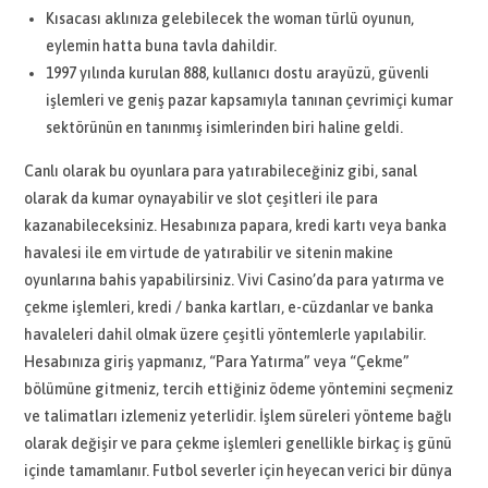
Kısacası aklınıza gelebilecek the woman türlü oyunun,
eylemin hatta buna tavla dahildir.
1997 yılında kurulan 888, kullanıcı dostu arayüzü, güvenli
işlemleri ve geniş pazar kapsamıyla tanınan çevrimiçi kumar
sektörünün en tanınmış isimlerinden biri haline geldi.
Canlı olarak bu oyunlara para yatırabileceğiniz gibi, sanal
olarak da kumar oynayabilir ve slot çeşitleri ile para
kazanabileceksiniz. Hesabınıza papara, kredi kartı veya banka
havalesi ile em virtude de yatırabilir ve sitenin makine
oyunlarına bahis yapabilirsiniz. Vivi Casino’da para yatırma ve
çekme işlemleri, kredi / banka kartları, e-cüzdanlar ve banka
havaleleri dahil olmak üzere çeşitli yöntemlerle yapılabilir.
Hesabınıza giriş yapmanız, “Para Yatırma” veya “Çekme”
bölümüne gitmeniz, tercih ettiğiniz ödeme yöntemini seçmeniz
ve talimatları izlemeniz yeterlidir. İşlem süreleri yönteme bağlı
olarak değişir ve para çekme işlemleri genellikle birkaç iş günü
içinde tamamlanır. Futbol severler için heyecan verici bir dünya