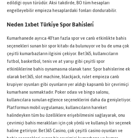
edildiği oyun türüdür. Aksi takdirde, BO tüm hesapları
engelleyebilir empieza hesaplardaki fonları dondurabilir.
Neden 1xbet Türki̇ye Spor Bahi̇sleri̇
Kumarhanede ayrıca 40’tan fazla spor ve canlı etkinlikte bahis
seçenekleri sunan bir spor kitabı da bulunuyor ve bu de uma çok
çeşitli kumarbazların ilgisini çekiyor. Bet365, kullanıcıların
futbol, ​​basketbol, ​​tenis ve at yarışı gibi çeşitli spor
etkinliklerine bahis oynamasına olanak tanır. Spor bahislerine ek
olarak bet365, slot machine, blackjack, rulet empieza canlı
krupiyer oyunları gibi oyunların yer aldığı kapsamlı bir çevrimiçi
kumarhane sunmaktadır. Poker odası ve bingo salonu,
kullanıcılara sunulan eğlence seçeneklerini daha da genişletiyor.
Platformun mobil uygulaması, kullanıcıların hareket
halindeyken tüm bu özelliklere erişebilmesini sağlayarak, onu
çevrimiçi bahis meraklıları için çok yönlü ve kullanışlı bir seçenek
haline getiriyor. Bet365 Casino, çok çeşitli casino oyunları ve