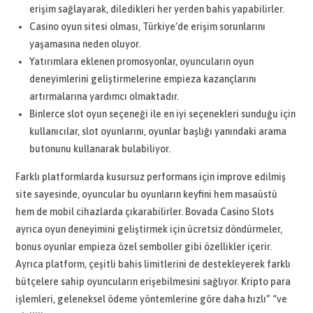
erişim sağlayarak, diledikleri her yerden bahis yapabilirler.
Casino oyun sitesi olması, Türkiye’de erişim sorunlarını
yaşamasına neden oluyor.
Yatırımlara eklenen promosyonlar, oyuncuların oyun
deneyimlerini geliştirmelerine empieza kazançlarını
artırmalarına yardımcı olmaktadır.
Binlerce slot oyun seçeneği ile en iyi seçenekleri sunduğu için
kullanıcılar, slot oyunlarını, oyunlar başlığı yanındaki arama
butonunu kullanarak bulabiliyor.
Farklı platformlarda kusursuz performans için improve edilmiş
site sayesinde, oyuncular bu oyunların keyfini hem masaüstü
hem de mobil cihazlarda çıkarabilirler. Bovada Casino Slots
ayrıca oyun deneyimini geliştirmek için ücretsiz döndürmeler,
bonus oyunlar empieza özel semboller gibi özellikler içerir.
Ayrıca platform, çeşitli bahis limitlerini de destekleyerek farklı
bütçelere sahip oyuncuların erişebilmesini sağlıyor. Kripto para
işlemleri, geleneksel ödeme yöntemlerine göre daha hızlı” “ve