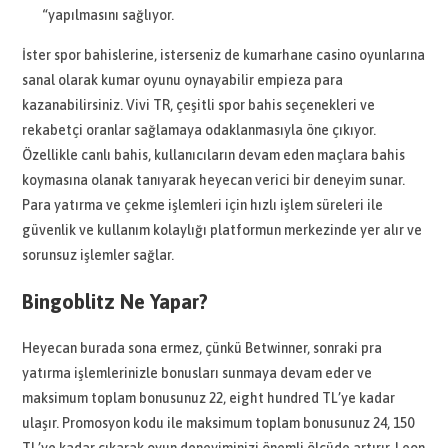
“yapılmasını sağlıyor.
İster spor bahislerine, isterseniz de kumarhane casino oyunlarına
sanal olarak kumar oyunu oynayabilir empieza para
kazanabilirsiniz. Vivi TR, çeşitli spor bahis seçenekleri ve
rekabetçi oranlar sağlamaya odaklanmasıyla öne çıkıyor.
Özellikle canlı bahis, kullanıcıların devam eden maçlara bahis
koymasına olanak tanıyarak heyecan verici bir deneyim sunar.
Para yatırma ve çekme işlemleri için hızlı işlem süreleri ile
güvenlik ve kullanım kolaylığı platformun merkezinde yer alır ve
sorunsuz işlemler sağlar.
Bingoblitz Ne Yapar?
Heyecan burada sona ermez, çünkü Betwinner, sonraki pra
yatırma işlemlerinizle bonusları sunmaya devam eder ve
maksimum toplam bonusunuz 22, eight hundred TL’ye kadar
ulaşır. Promosyon kodu ile maksimum toplam bonusunuz 24, 150