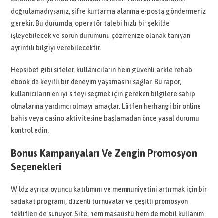
doğrulamadıysanız, şifre kurtarma alanına e-posta göndermeniz
gerekir. Bu durumda, operatör talebi hızlı bir şekilde
işleyebilecek ve sorun durumunu çözmenize olanak tanıyan
ayrıntılı bilgiyi verebilecektir.
Hepsibet gibi siteler, kullanıcıların hem güvenli ankle rehab
ebook de keyifli bir deneyim yaşamasını sağlar. Bu rapor,
kullanıcıların en iyi siteyi seçmek için gereken bilgilere sahip
olmalarına yardımcı olmayı amaçlar. Lütfen herhangi bir online
bahis veya casino aktivitesine başlamadan önce yasal durumu
kontrol edin.
Bonus Kampanyaları Ve Zengin Promosyon
Seçenekleri
Wildz ayrıca oyuncu katılımını ve memnuniyetini artırmak için bir
sadakat programı, düzenli turnuvalar ve çeşitli promosyon
teklifleri de sunuyor. Site, hem masaüstü hem de mobil kullanım