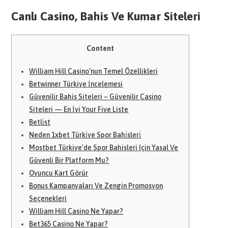
Canlı Casino, Bahis Ve Kumar Siteleri
Content
William Hill Casino’nun Temel Özellikleri
Betwinner Türkiye İncelemesi
Güvenilir Bahis Siteleri – Güvenilir Casino
Siteleri — En İyi Your Five Liste
Betli̇st
Neden 1xbet Türki̇ye Spor Bahi̇sleri̇
Mostbet Türkiye’de Spor Bahisleri Için Yasal Ve
Güvenli Bir Platform Mu?
Oyuncu Kart Görür
Bonus Kampanyaları Ve Zengin Promosyon
Seçenekleri
William Hill Casino Ne Yapar?
Bet365 Casino Ne Yapar?