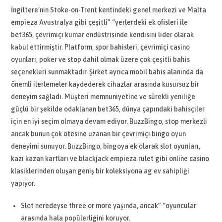
İngiltere’nin Stoke-on-Trent kentindeki genel merkezi ve Malta
empieza Avustralya gibi çeşitli” “yerlerdeki ek ofisleri ile
bet365, çevrimiçi kumar endüstrisinde kendisini lider olarak
kabul ettirmiştir. Platform, spor bahisleri, çevrimiçi casino
oyunları, poker ve stop dahil olmak üzere çok çeşitli bahis
seçenekleri sunmaktadır. Şirket ayrıca mobil bahis alanında da
önemli ilerlemeler kaydederek cihazlar arasında kusursuz bir
deneyim sağladı. Müşteri memnuniyetine ve sürekli yeniliğe
güçlü bir şekilde odaklanan bet365, dünya çapındaki bahisçiler
için en iyi seçim olmaya devam ediyor. BuzzBingo, stop merkezli
ancak bunun çok ötesine uzanan bir çevrimiçi bingo oyun
deneyimi sunuyor. BuzzBingo, bingoya ek olarak slot oyunları,
kazı kazan kartları ve blackjack empieza rulet gibi online casino
klasiklerinden oluşan geniş bir koleksiyona ag ev sahipliği
yapıyor.
Slot neredeyse three or more yaşında, ancak” “oyuncular
arasında hala popülerliğini koruyor.