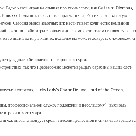
ы. Редко какой игрок не слышал про такие слоты, как Gates of Olympus,
 Princess. Большинство фанатов прагматика любят их слоты за яркую
нусок. Сегодня рынок азартных игр насчитывает количество компаний,
лайн-казино. Лайв-игры с живыми дилерами с ото годом становятся равно
инственный вид игр в казино, недалеко вы можете доиграть с человеком, е
 незаурядные и безопасности игорного ресурса.
стройствах, так что Пребезбожно можете вращать барабаны наших слот-
янутые «книжки», Lucky Lady’s Charm Deluxe, Lord of the Ocean,
шины, профессиональной службу поддержки и небольшому” “выбирать
 игроки и всего мира.
айн-казино, анализирует сроки внесения депозитов и снятия выигрышей с