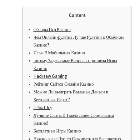
Content
Обзоры Игр Казино
Чем Онлайн-рулетка Лучше Рулетки в Обычном
Казино?
Игры В Мобильных Казино
потому Задаваемые Вопросы приплела Игры
Казино
Hacksaw Gaming
Рейтинг Сайтов Онлайн Казино
Можно Ли выиграть Реальные Деньги в
Бесплатных Играх?
Гейм Шоу
Лучшие Слоты В Твоем своем Социальном
Казино!
Бесплатные Игры Казино
Нужно разве Что-то Скачивать ддя Бесплатных