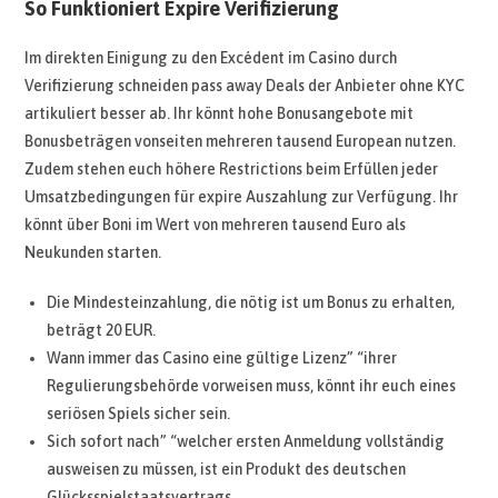
So Funktioniert Expire Verifizierung
Im direkten Einigung zu den Excédent im Casino durch
Verifizierung schneiden pass away Deals der Anbieter ohne KYC
artikuliert besser ab. Ihr könnt hohe Bonusangebote mit
Bonusbeträgen vonseiten mehreren tausend European nutzen.
Zudem stehen euch höhere Restrictions beim Erfüllen jeder
Umsatzbedingungen für expire Auszahlung zur Verfügung. Ihr
könnt über Boni im Wert von mehreren tausend Euro als
Neukunden starten.
Die Mindesteinzahlung, die nötig ist um Bonus zu erhalten,
beträgt 20 EUR.
Wann immer das Casino eine gültige Lizenz” “ihrer
Regulierungsbehörde vorweisen muss, könnt ihr euch eines
seriösen Spiels sicher sein.
Sich sofort nach” “welcher ersten Anmeldung vollständig
ausweisen zu müssen, ist ein Produkt des deutschen
Glücksspielstaatsvertrags.