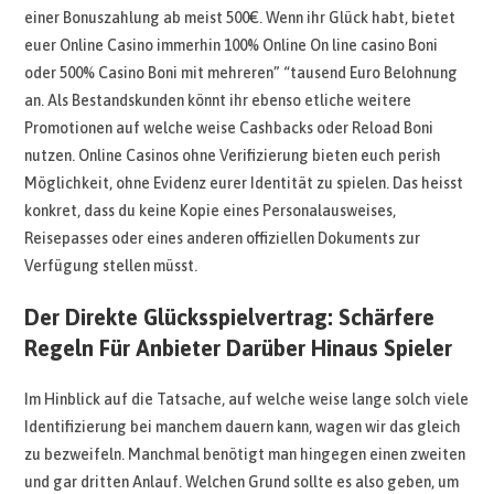
einer Bonuszahlung ab meist 500€. Wenn ihr Glück habt, bietet
euer Online Casino immerhin 100% Online On line casino Boni
oder 500% Casino Boni mit mehreren” “tausend Euro Belohnung
an. Als Bestandskunden könnt ihr ebenso etliche weitere
Promotionen auf welche weise Cashbacks oder Reload Boni
nutzen. Online Casinos ohne Verifizierung bieten euch perish
Möglichkeit, ohne Evidenz eurer Identität zu spielen. Das heisst
konkret, dass du keine Kopie eines Personalausweises,
Reisepasses oder eines anderen offiziellen Dokuments zur
Verfügung stellen müsst.
Der Direkte Glücksspielvertrag: Schärfere
Regeln Für Anbieter Darüber Hinaus Spieler
Im Hinblick auf die Tatsache, auf welche weise lange solch viele
Identifizierung bei manchem dauern kann, wagen wir das gleich
zu bezweifeln. Manchmal benötigt man hingegen einen zweiten
und gar dritten Anlauf. Welchen Grund sollte es also geben, um