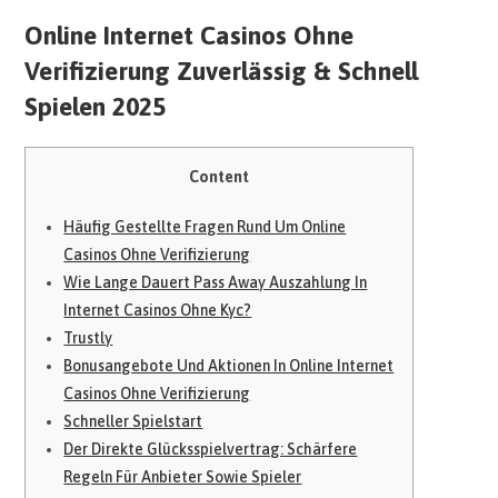
Online Internet Casinos Ohne
Verifizierung Zuverlässig & Schnell
Spielen 2025
Content
Häufig Gestellte Fragen Rund Um Online
Casinos Ohne Verifizierung
Wie Lange Dauert Pass Away Auszahlung In
Internet Casinos Ohne Kyc?
Trustly
Bonusangebote Und Aktionen In Online Internet
Casinos Ohne Verifizierung
Schneller Spielstart
Der Direkte Glücksspielvertrag: Schärfere
Regeln Für Anbieter Sowie Spieler