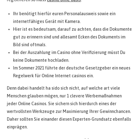
Ihr benötigt hierfür euren Personalausweis sowie ein
internetfähiges Gerät mit Kamera.
Hier ist es bedeutsam, darauf zu achten, dass die Dokumente
gut zu erinnern sind und allesamt Ecken des Dokuments im
Bild sind oftmals.
Bei der Auszahlung im Casino ohne Verifizierung müsst Du
keine Dokumente hochladen.
Im Sommer 2021 führte der deutsche Gesetzgeber ein neues
Regelwerk für Online Internet casinos ein.
Denn dabei handelt ha sido sich nicht, auf welche art viele
Menschen glauben mögen, nur 1 clevere Werbemaßnahmen
jeder Online Casinos. Sie sichern sich hierdurch eines der
wertvollsten Werkzeuge zur Maximierung Ihrer Gewinnchancen.
Daher sollten Sie einander diesen Experten-Grundsatz ebenfalls
einprägen.