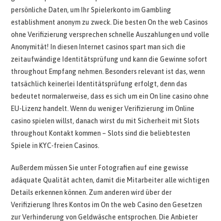
persönliche Daten, um Ihr Spielerkonto im Gambling
establishment anonym zu zweck. Die besten On the web Casinos
ohne Verifizierung versprechen schnelle Auszahlungen und volle
Anonymität! In diesen Internet casinos spart man sich die
zeitaufwändige Identitätsprüfung und kann die Gewinne sofort
throughout Empfang nehmen. Besonders relevant ist das, wenn
tatsächlich keinerlei Identitätsprüfung erfolgt, denn das
bedeutet normalerweise, dass es sich um ein On line casino ohne
EU-Lizenz handelt. Wenn du weniger Verifizierung im Online
casino spielen willst, danach wirst du mit Sicherheit mit Slots
throughout Kontakt kommen – Slots sind die beliebtesten
Spiele in KYC-freien Casinos.
Außerdem müssen Sie unter Fotografien auf eine gewisse
adäquate Qualität achten, damit die Mitarbeiter alle wichtigen
Details erkennen können. Zum anderen wird über der
Verifizierung Ihres Kontos im On the web Casino den Gesetzen
zur Verhinderung von Geldwäsche entsprochen. Die Anbieter