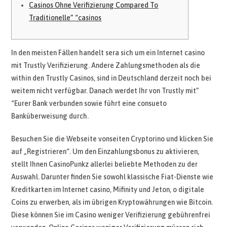
Casinos Ohne Verifizierung Compared To
Traditionelle” “casinos
In den meisten Fällen handelt sera sich um ein Internet casino
mit Trustly Verifizierung. Andere Zahlungsmethoden als die
within den Trustly Casinos, sind in Deutschland derzeit noch bei
weitem nicht verfügbar. Danach werdet Ihr von Trustly mit”
“Eurer Bank verbunden sowie führt eine consueto
Banküberweisung durch.
Besuchen Sie die Webseite vonseiten Cryptorino und klicken Sie
auf „Registrieren“. Um den Einzahlungsbonus zu aktivieren,
stellt Ihnen CasinoPunkz allerlei beliebte Methoden zu der
Auswahl. Darunter finden Sie sowohl klassische Fiat-Dienste wie
Kreditkarten im Internet casino, Mifinity und Jeton, o digitale
Coins zu erwerben, als im übrigen Kryptowährungen wie Bitcoin.
Diese können Sie im Casino weniger Verifizierung gebührenfrei