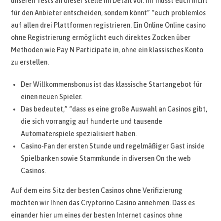
unseren Tests an dieser stelle im Detail vor. Ihr müsst euch nicht
für den Anbieter entscheiden, sondern könnt” “euch problemlos
auf allen drei Plattformen registrieren. Ein Online Online casino
ohne Registrierung ermöglicht euch direktes Zocken über
Methoden wie Pay N Participate in, ohne ein klassisches Konto
zu erstellen.
Der Willkommensbonus ist das klassische Startangebot für
einen neuen Spieler.
Das bedeutet,” “dass es eine große Auswahl an Casinos gibt,
die sich vorrangig auf hunderte und tausende
Automatenspiele spezialisiert haben.
Casino-Fan der ersten Stunde und regelmäßiger Gast inside
Spielbanken sowie Stammkunde in diversen On the web
Casinos.
Auf dem eins Sitz der besten Casinos ohne Verifizierung
möchten wir Ihnen das Cryptorino Casino annehmen. Dass es
einander hier um eines der besten Internet casinos ohne