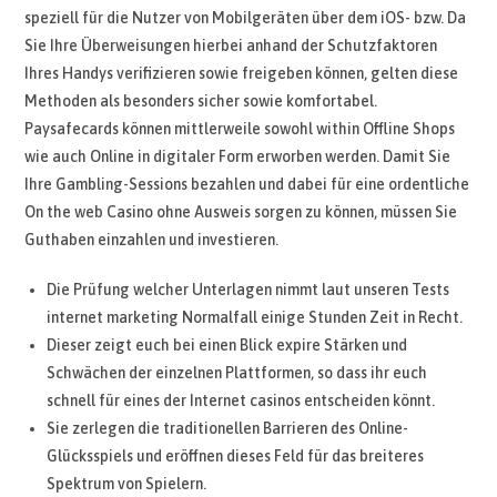
speziell für die Nutzer von Mobilgeräten über dem iOS- bzw. Da
Sie Ihre Überweisungen hierbei anhand der Schutzfaktoren
Ihres Handys verifizieren sowie freigeben können, gelten diese
Methoden als besonders sicher sowie komfortabel.
Paysafecards können mittlerweile sowohl within Offline Shops
wie auch Online in digitaler Form erworben werden. Damit Sie
Ihre Gambling-Sessions bezahlen und dabei für eine ordentliche
On the web Casino ohne Ausweis sorgen zu können, müssen Sie
Guthaben einzahlen und investieren.
Die Prüfung welcher Unterlagen nimmt laut unseren Tests
internet marketing Normalfall einige Stunden Zeit in Recht.
Dieser zeigt euch bei einen Blick expire Stärken und
Schwächen der einzelnen Plattformen, so dass ihr euch
schnell für eines der Internet casinos entscheiden könnt.
Sie zerlegen die traditionellen Barrieren des Online-
Glücksspiels und eröffnen dieses Feld für das breiteres
Spektrum von Spielern.