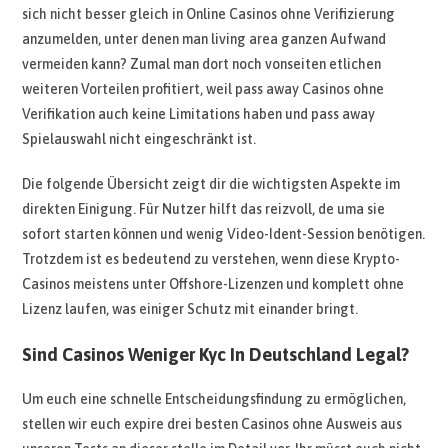
sich nicht besser gleich in Online Casinos ohne Verifizierung
anzumelden, unter denen man living area ganzen Aufwand
vermeiden kann? Zumal man dort noch vonseiten etlichen
weiteren Vorteilen profitiert, weil pass away Casinos ohne
Verifikation auch keine Limitations haben und pass away
Spielauswahl nicht eingeschränkt ist.
Die folgende Übersicht zeigt dir die wichtigsten Aspekte im
direkten Einigung. Für Nutzer hilft das reizvoll, de uma sie
sofort starten können und wenig Video-Ident-Session benötigen.
Trotzdem ist es bedeutend zu verstehen, wenn diese Krypto-
Casinos meistens unter Offshore-Lizenzen und komplett ohne
Lizenz laufen, was einiger Schutz mit einander bringt.
Sind Casinos Weniger Kyc In Deutschland Legal?
Um euch eine schnelle Entscheidungsfindung zu ermöglichen,
stellen wir euch expire drei besten Casinos ohne Ausweis aus