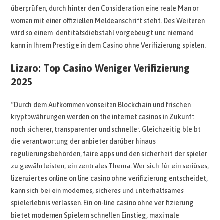
überprüfen, durch hinter den Consideration eine reale Man or
woman mit einer offiziellen Meldeanschrift steht. Des Weiteren
wird so einem Identitätsdiebstahl vorgebeugt und niemand
kann in Ihrem Prestige in dem Casino ohne Verifizierung spielen.
Lizaro: Top Casino Weniger Verifizierung
2025
“Durch dem Aufkommen vonseiten Blockchain und frischen
kryptowährungen werden on the internet casinos in Zukunft
noch sicherer, transparenter und schneller. Gleichzeitig bleibt
die verantwortung der anbieter darüber hinaus
regulierungsbehörden, faire apps und den sicherheit der spieler
zu gewährleisten, ein zentrales Thema. Wer sich für ein seriöses,
lizenziertes online on line casino ohne verifizierung entscheidet,
kann sich bei ein modernes, sicheres und unterhaltsames
spielerlebnis verlassen. Ein on-line casino ohne verifizierung
bietet modernen Spielern schnellen Einstieg, maximale