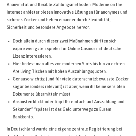
Anonymität und flexible Zahlungsmethoden. Moderne on the
internet anbieter bieten innovative Lösungen für anonymes und
sicheres Zocken und heben einander durch Flexibilität,
Sicherheit und besondere Angebote hervor.
Doch allein durch dieser zwei Maßnahmen dürften sich
expire wenigsten Spieler für Online Casinos mit deutscher
Lizenz interessieren.
Hier findest man alles von modernen Slots bis hin zu echten
Are living Tischen mit hohen Auszahlungsquoten.
Genauso wichtig (und für viele datenschutzbewusste Zocker
sogar besonders relevant) ist aber, wenn ihr keine sensiblen
Dokumente übermitteln müsst.
Ansonsten klickt oder tippt Ihr einfach auf Auszahlung und
Sekunden” “später ist das Geld unterwegs zu Eurem
Bankkonto.
In Deutschland wurde eine eigene zentrale Registrierung bei