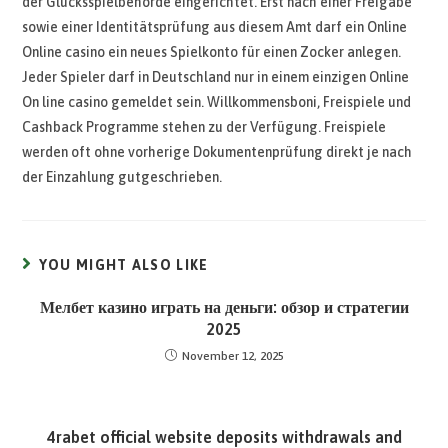
der Glücksspielbehörde eingerichtet. Erst nach einer Freigabe
sowie einer Identitätsprüfung aus diesem Amt darf ein Online
Online casino ein neues Spielkonto für einen Zocker anlegen.
Jeder Spieler darf in Deutschland nur in einem einzigen Online
On line casino gemeldet sein. Willkommensboni, Freispiele und
Cashback Programme stehen zu der Verfügung. Freispiele
werden oft ohne vorherige Dokumentenprüfung direkt je nach
der Einzahlung gutgeschrieben.
YOU MIGHT ALSO LIKE
Мелбет казино играть на деньги: обзор и стратегии
2025
November 12, 2025
4rabet official website deposits withdrawals and