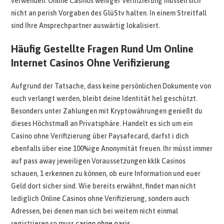
verwenden. Online Casinos weniger Verifizierung müssen sich
nicht an perish Vorgaben des GlüStv halten. In einem Streitfall
sind Ihre Ansprechpartner auswärtig lokalisiert.
Häufig Gestellte Fragen Rund Um Online
Internet Casinos Ohne Verifizierung
Aufgrund der Tatsache, dass keine persönlichen Dokumente von
euch verlangt werden, bleibt deine Identität hel geschützt.
Besonders unter Zahlungen mit Kryptowährungen genießt du
dieses Höchstmaß an Privatsphäre. Handelt es sich um ein
Casino ohne Verifizierung über Paysafecard, darfst i dich
ebenfalls über eine 100%ige Anonymität freuen. Ihr müsst immer
auf pass away jeweiligen Voraussetzungen kklk Casinos
schauen, 1 erkennen zu können, ob eure Information und euer
Geld dort sicher sind. Wie bereits erwähnt, findet man nicht
lediglich Online Casinos ohne Verifizierung, sondern auch
Adressen, bei denen man sich bei weitem nicht einmal
registrieren so muss
casino ohne oasis
.