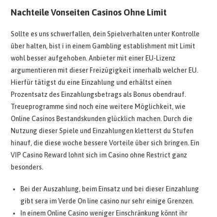
Nachteile Vonseiten Casinos Ohne Limit
Sollte es uns schwerfallen, dein Spielverhalten unter Kontrolle
über halten, bist i in einem Gambling establishment mit Limit
wohl besser aufgehoben. Anbieter mit einer EU-Lizenz
argumentieren mit dieser Freizügigkeit innerhalb welcher EU.
Hierfür tätigst du eine Einzahlung und erhältst einen
Prozentsatz des Einzahlungsbetrags als Bonus obendrauf.
Treueprogramme sind noch eine weitere Möglichkeit, wie
Online Casinos Bestandskunden glücklich machen. Durch die
Nutzung dieser Spiele und Einzahlungen kletterst du Stufen
hinauf, die diese woche bessere Vorteile über sich bringen. Ein
VIP Casino Reward lohnt sich im Casino ohne Restrict ganz
besonders.
Bei der Auszahlung, beim Einsatz und bei dieser Einzahlung
gibt sera im Verde On line casino nur sehr einige Grenzen.
In einem Online Casino weniger Einschränkung könnt ihr