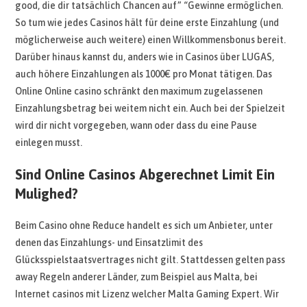
good, die dir tatsächlich Chancen auf” “Gewinne ermöglichen.
So tum wie jedes Casinos hält für deine erste Einzahlung (und
möglicherweise auch weitere) einen Willkommensbonus bereit.
Darüber hinaus kannst du, anders wie in Casinos über LUGAS,
auch höhere Einzahlungen als 1000€ pro Monat tätigen. Das
Online Online casino schränkt den maximum zugelassenen
Einzahlungsbetrag bei weitem nicht ein. Auch bei der Spielzeit
wird dir nicht vorgegeben, wann oder dass du eine Pause
einlegen musst.
Sind Online Casinos Abgerechnet Limit Ein
Mulighed?
Beim Casino ohne Reduce handelt es sich um Anbieter, unter
denen das Einzahlungs- und Einsatzlimit des
Glücksspielstaatsvertrages nicht gilt. Stattdessen gelten pass
away Regeln anderer Länder, zum Beispiel aus Malta, bei
Internet casinos mit Lizenz welcher Malta Gaming Expert. Wir