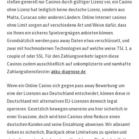
stellen generell nur Casinos durch gültiger Lizenz vor, ein Casino
ohne Lizenz hat lediglich keine deutsche Lizenz, sondern aus
Malta, Curacao oder anderen Ländern. Online Internet casinos
ohne Limit sorgen auf verschiedene Art und Weise dafür, dass
sie Ihnen ein sicheres Spielvergnügen anbieten können.
Grundsätzlich werden pass away Daten etwa verschlüsselt, und
zwar mit hochmodernen Technologien auf welche weise TSL 1. a
couple of oder SSL. Für den Zahlungsverkehr lagern diese
Casinos zudem ausschließlich auf unkomplizierte und namhafte
Zahlungsdienstleister
akku-diagnose.de
.
Wenn ein Online Casino sich gegen pass away Bewerbung um
eine der Lizenzen aus Deutschland entscheidet, können diese in
Deutschland mit alternativen EU-Lizenzen dennoch legal
operieren. Gesetzlich bewegen unsereins uns hier sicherlich in
einer Grauzone, doch wird kein Casinos ohne Reduce einen
deutschen Kunden und seine Einzahlung abweisen. Wir allesamt
lieben es sicherlich, Blackjack ohne Limitations zu spielen und