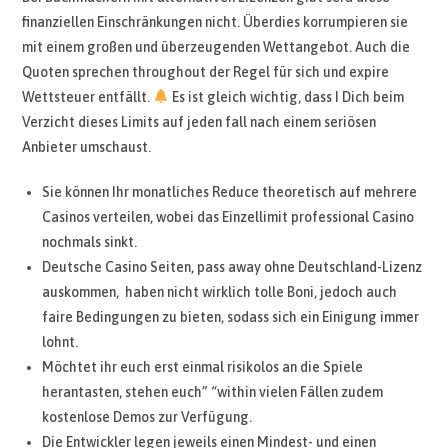
finanziellen Einschränkungen nicht. Überdies korrumpieren sie
mit einem großen und überzeugenden Wettangebot. Auch die
Quoten sprechen throughout der Regel für sich und expire
Wettsteuer entfällt.
Es ist gleich wichtig, dass I Dich beim
Verzicht dieses Limits auf jeden fall nach einem seriösen
Anbieter umschaust.
Sie können Ihr monatliches Reduce theoretisch auf mehrere
Casinos verteilen, wobei das Einzellimit professional Casino
nochmals sinkt.
Deutsche Casino Seiten, pass away ohne Deutschland-Lizenz
auskommen, haben nicht wirklich tolle Boni, jedoch auch
faire Bedingungen zu bieten, sodass sich ein Einigung immer
lohnt.
Möchtet ihr euch erst einmal risikolos an die Spiele
herantasten, stehen euch” “within vielen Fällen zudem
kostenlose Demos zur Verfügung.
Die Entwickler legen jeweils einen Mindest- und einen