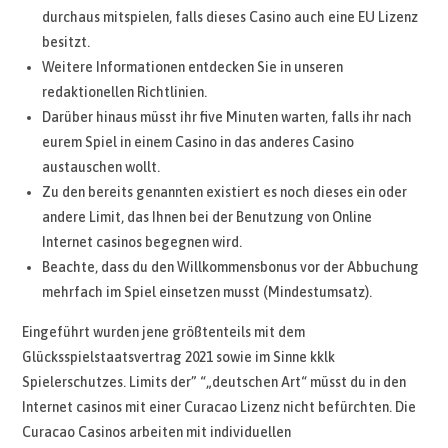
durchaus mitspielen, falls dieses Casino auch eine EU Lizenz
besitzt.
Weitere Informationen entdecken Sie in unseren
redaktionellen Richtlinien.
Darüber hinaus müsst ihr five Minuten warten, falls ihr nach
eurem Spiel in einem Casino in das anderes Casino
austauschen wollt.
Zu den bereits genannten existiert es noch dieses ein oder
andere Limit, das Ihnen bei der Benutzung von Online
Internet casinos begegnen wird.
Beachte, dass du den Willkommensbonus vor der Abbuchung
mehrfach im Spiel einsetzen musst (Mindestumsatz).
Eingeführt wurden jene größtenteils mit dem
Glücksspielstaatsvertrag 2021 sowie im Sinne kklk
Spielerschutzes. Limits der” “„deutschen Art“ müsst du in den
Internet casinos mit einer Curacao Lizenz nicht befürchten. Die
Curacao Casinos arbeiten mit individuellen