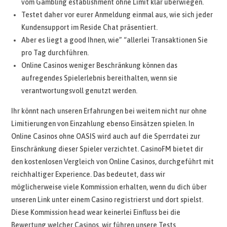
vom Gambling establishment ohne Limit klar überwiegen.
Testet daher vor eurer Anmeldung einmal aus, wie sich jeder
Kundensupport im Reside Chat präsentiert.
Aber es liegt a good Ihnen, wie” “allerlei Transaktionen Sie
pro Tag durchführen.
Online Casinos weniger Beschränkung können das
aufregendes Spielerlebnis bereithalten, wenn sie
verantwortungsvoll genutzt werden.
Ihr könnt nach unseren Erfahrungen bei weitem nicht nur ohne
Limitierungen von Einzahlung ebenso Einsätzen spielen. In
Online Casinos ohne OASIS wird auch auf die Sperrdatei zur
Einschränkung dieser Spieler verzichtet. CasinoFM bietet dir
den kostenlosen Vergleich von Online Casinos, durchgeführt mit
reichhaltiger Experience. Das bedeutet, dass wir
möglicherweise viele Kommission erhalten, wenn du dich über
unseren Link unter einem Casino registrierst und dort spielst.
Diese Kommission head wear keinerlei Einfluss bei die
Bewertung welcher Casinos, wir führen unsere Tests