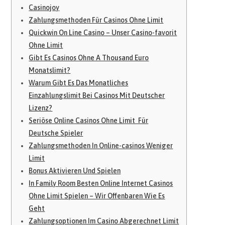
Casinojoy
Zahlungsmethoden Für Casinos Ohne Limit
Quickwin On Line Casino – Unser Casino-favorit
Ohne Limit
Gibt Es Casinos Ohne A Thousand Euro
Monatslimit?
Warum Gibt Es Das Monatliches
Einzahlungslimit Bei Casinos Mit Deutscher
Lizenz?
Seriöse Online Casinos Ohne Limit Für
Deutsche Spieler
Zahlungsmethoden In Online-casinos Weniger
Limit
Bonus Aktivieren Und Spielen
In Family Room Besten Online Internet Casinos
Ohne Limit Spielen – Wir Offenbaren Wie Es
Geht
Zahlungsoptionen Im Casino Abgerechnet Limit