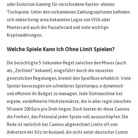
oder Evolution Gaming für verschiedene Karten- ebenso
Tischspiele. Unter den vorhandenen Zahlungsoptionen befinden
sich neben living area bekannten Logos von VISA oder
Mastercard auch die Paysafecard und viele wichtige
Kryptowährungen.
Welche Spiele Kann Ich Ohne Limit Spielen?
Die berüchtigte 5-Sekunden-Regel zwischen den Moves (auch
als „Zeitlimit“ bekannt), eingeführt durch die neuesten
gesetzlichen Regelungen, bremst den Spielfluss erheblich. Viele
Spieler bevorzugen ein schnelleres Spieltempo, o dynamisch
und effizient ihr Budget zu managen. Jede Slotmaschine hat
eigene, vordefinierte Höchsteinsätze, die in aller regel zwischen
50 sowie 100 Euro pro Dreh liegen. Doch bieten dir diese Casinos
die Freiheit, das Potenzial jeder Spiele voll auszuschöpfen. Die
Rede ist natürlich bei Casinos abgerechnet Limits oft von
Anbietern mit Sitz im Ausland, die nicht unter deutscher Lizenz