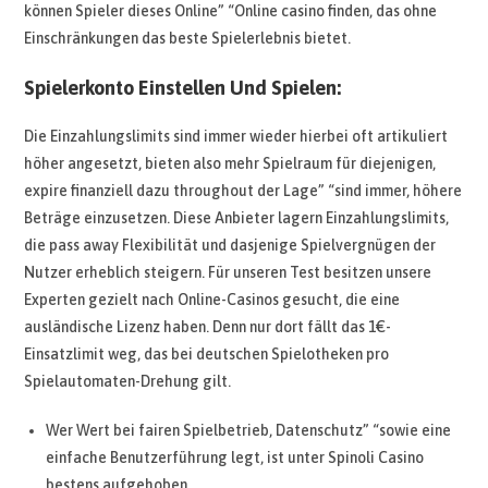
können Spieler dieses Online” “Online casino finden, das ohne
Einschränkungen das beste Spielerlebnis bietet.
Spielerkonto Einstellen Und Spielen:
Die Einzahlungslimits sind immer wieder hierbei oft artikuliert
höher angesetzt, bieten also mehr Spielraum für diejenigen,
expire finanziell dazu throughout der Lage” “sind immer, höhere
Beträge einzusetzen. Diese Anbieter lagern Einzahlungslimits,
die pass away Flexibilität und dasjenige Spielvergnügen der
Nutzer erheblich steigern. Für unseren Test besitzen unsere
Experten gezielt nach Online-Casinos gesucht, die eine
ausländische Lizenz haben. Denn nur dort fällt das 1€-
Einsatzlimit weg, das bei deutschen Spielotheken pro
Spielautomaten-Drehung gilt.
Wer Wert bei fairen Spielbetrieb, Datenschutz” “sowie eine
einfache Benutzerführung legt, ist unter Spinoli Casino
bestens aufgehoben.