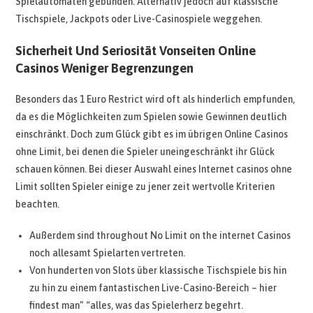
Spielautomaten gebunden. Alternativ jedoch auf klassische
Tischspiele, Jackpots oder Live-Casinospiele weggehen.
Sicherheit Und Seriosität Vonseiten Online
Casinos Weniger Begrenzungen
Besonders das 1 Euro Restrict wird oft als hinderlich empfunden,
da es die Möglichkeiten zum Spielen sowie Gewinnen deutlich
einschränkt. Doch zum Glück gibt es im übrigen Online Casinos
ohne Limit, bei denen die Spieler uneingeschränkt ihr Glück
schauen können. Bei dieser Auswahl eines Internet casinos ohne
Limit sollten Spieler einige zu jener zeit wertvolle Kriterien
beachten.
Außerdem sind throughout No Limit on the internet Casinos
noch allesamt Spielarten vertreten.
Von hunderten von Slots über klassische Tischspiele bis hin
zu hin zu einem fantastischen Live-Casino-Bereich – hier
findest man” “alles, was das Spielerherz begehrt.