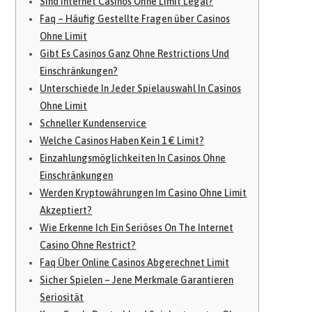
Sind Internet Casinos Ohne Limit Legal?
Faq – Häufig Gestellte Fragen über Casinos
Ohne Limit
Gibt Es Casinos Ganz Ohne Restrictions Und
Einschränkungen?
Unterschiede In Jeder Spielauswahl In Casinos
Ohne Limit
Schneller Kundenservice
Welche Casinos Haben Kein 1 € Limit?
Einzahlungsmöglichkeiten In Casinos Ohne
Einschränkungen
Werden Kryptowährungen Im Casino Ohne Limit
Akzeptiert?
Wie Erkenne Ich Ein Seriöses On The Internet
Casino Ohne Restrict?
Faq Über Online Casinos Abgerechnet Limit
Sicher Spielen – Jene Merkmale Garantieren
Seriosität