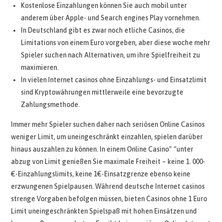
Kostenlose Einzahlungen können Sie auch mobil unter
anderem über Apple- und Search engines Play vornehmen.
In Deutschland gibt es zwar noch etliche Casinos, die
Limitations von einem Euro vorgeben, aber diese woche mehr
Spieler suchen nach Alternativen, um ihre Spielfreiheit zu
maximieren.
In vielen Internet casinos ohne Einzahlungs- und Einsatzlimit
sind Kryptowährungen mittlerweile eine bevorzugte
Zahlungsmethode.
Immer mehr Spieler suchen daher nach seriösen Online Casinos
weniger Limit, um uneingeschränkt einzahlen, spielen darüber
hinaus auszahlen zu können. In einem Online Casino” “unter
abzug von Limit genießen Sie maximale Freiheit – keine 1. 000-
€-Einzahlungslimits, keine 1€-Einsatzgrenze ebenso keine
erzwungenen Spielpausen. Während deutsche Internet casinos
strenge Vorgaben befolgen müssen, bieten Casinos ohne 1 Euro
Limit uneingeschränkten Spielspaß mit hohen Einsätzen und