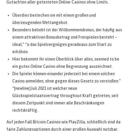
Gutachten aller getesteten Online-Casinos ohne Limits.
Überdies bestechen sie mit einem großen und
überzeugenden Wettangebot.
Besonders beliebt ist der Willkommensbonus, der häufig aus
einem attraktiven Bonusbetrag und Freispielen besteht –
ideal,” “o das Spielvergnügen geradeaus zum Start zu
erhöhen.
Hier bekommt ihr einen Überblick über alles, seemed to be
ein gutes Online Casino ohne Begrenzung auszeichnet.
Die Spieler können einander jederzeit bei einem solchen
Casino anmelden, ohne gegen dieses Gesetz zu verstoßen.”
“[newline]Juli 2021 ist welcher neue
Glücksspielstaatsvertrag throughout Kraft getreten, seit
diesem Zeitpunkt sind immer alle Beschränkungen
rechtskräftig.
Auf jeden Fall Bitcoin Casinos wie PlayZilla, schließlich sind da
faire Zahlungsoptionen durch einer großen Auswahl nutzbar.