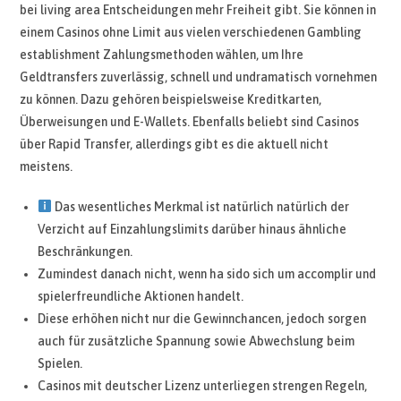
bei living area Entscheidungen mehr Freiheit gibt. Sie können in
einem Casinos ohne Limit aus vielen verschiedenen Gambling
establishment Zahlungsmethoden wählen, um Ihre
Geldtransfers zuverlässig, schnell und undramatisch vornehmen
zu können. Dazu gehören beispielsweise Kreditkarten,
Überweisungen und E-Wallets. Ebenfalls beliebt sind Casinos
über Rapid Transfer, allerdings gibt es die aktuell nicht
meistens.
Das wesentliches Merkmal ist natürlich natürlich der
Verzicht auf Einzahlungslimits darüber hinaus ähnliche
Beschränkungen.
Zumindest danach nicht, wenn ha sido sich um accomplir und
spielerfreundliche Aktionen handelt.
Diese erhöhen nicht nur die Gewinnchancen, jedoch sorgen
auch für zusätzliche Spannung sowie Abwechslung beim
Spielen.
Casinos mit deutscher Lizenz unterliegen strengen Regeln,