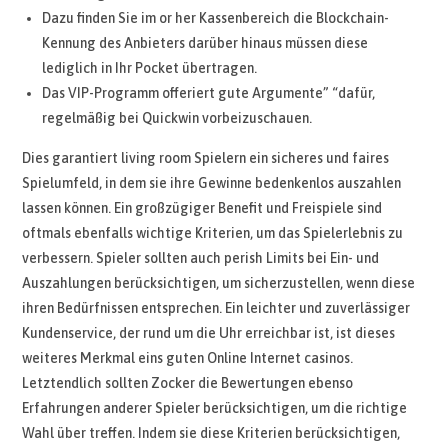
Dazu finden Sie im or her Kassenbereich die Blockchain-
Kennung des Anbieters darüber hinaus müssen diese
lediglich in Ihr Pocket übertragen.
Das VIP-Programm offeriert gute Argumente” “dafür,
regelmäßig bei Quickwin vorbeizuschauen.
Dies garantiert living room Spielern ein sicheres und faires
Spielumfeld, in dem sie ihre Gewinne bedenkenlos auszahlen
lassen können. Ein großzügiger Benefit und Freispiele sind
oftmals ebenfalls wichtige Kriterien, um das Spielerlebnis zu
verbessern. Spieler sollten auch perish Limits bei Ein- und
Auszahlungen berücksichtigen, um sicherzustellen, wenn diese
ihren Bedürfnissen entsprechen. Ein leichter und zuverlässiger
Kundenservice, der rund um die Uhr erreichbar ist, ist dieses
weiteres Merkmal eins guten Online Internet casinos.
Letztendlich sollten Zocker die Bewertungen ebenso
Erfahrungen anderer Spieler berücksichtigen, um die richtige
Wahl über treffen. Indem sie diese Kriterien berücksichtigen,