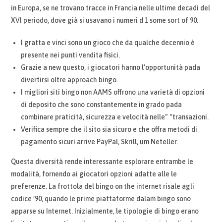
in Europa, se ne trovano tracce in Francia nelle ultime decadi del
XVI periodo, dove già si usavano i numeri d 1 some sort of 90.
I gratta e vinci sono un gioco che da qualche decennio è
presente nei punti vendita fisici.
Grazie a new questo, i giocatori hanno l’opportunità pada
divertirsi oltre approach bingo.
I migliori siti bingo non AAMS offrono una varietà di opzioni
di deposito che sono constantemente in grado pada
combinare praticità, sicurezza e velocità nelle” “transazioni.
Verifica sempre che il sito sia sicuro e che offra metodi di
pagamento sicuri arrive PayPal, Skrill, um Neteller.
Questa diversità rende interessante esplorare entrambe le
modalità, fornendo ai giocatori opzioni adatte alle le
preferenze. La frottola del bingo on the internet risale agli
codice ’90, quando le prime piattaforme dalam bingo sono
apparse su Internet. Inizialmente, le tipologie di bingo erano