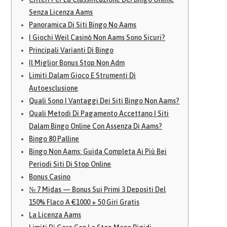
Senza Licenza Aams
Panoramica Di Siti Bingo No Aams
I Giochi Weil Casinò Non Aams Sono Sicuri?
Principali Varianti Di Bingo
Il Miglior Bonus Stop Non Adm
Limiti Dalam Gioco E Strumenti Di
Autoesclusione
Quali Sono I Vantaggi Dei Siti Bingo Non Aams?
Quali Metodi Di Pagamento Accettano I Siti
Dalam Bingo Online Con Assenza Di Aams?
Bingo 80 Palline
Bingo Non Aams: Guida Completa Ai Più Bei
Periodi Siti Di Stop Online
Bonus Casino
№ 7 Midas — Bonus Sui Primi 3 Depositi Del
150% Flaco A €1000 + 50 Giri Gratis
La Licenza Aams