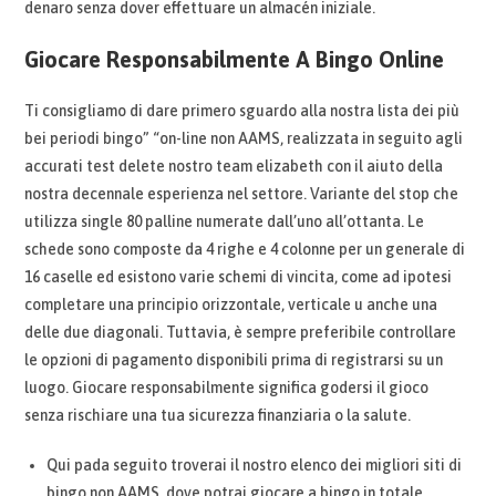
denaro senza dover effettuare un almacén iniziale.
Giocare Responsabilmente A Bingo Online
Ti consigliamo di dare primero sguardo alla nostra lista dei più
bei periodi bingo” “on-line non AAMS, realizzata in seguito agli
accurati test delete nostro team elizabeth con il aiuto della
nostra decennale esperienza nel settore. Variante del stop che
utilizza single 80 palline numerate dall’uno all’ottanta. Le
schede sono composte da 4 righe e 4 colonne per un generale di
16 caselle ed esistono varie schemi di vincita, come ad ipotesi
completare una principio orizzontale, verticale u anche una
delle due diagonali. Tuttavia, è sempre preferibile controllare
le opzioni di pagamento disponibili prima di registrarsi su un
luogo. Giocare responsabilmente significa godersi il gioco
senza rischiare una tua sicurezza finanziaria o la salute.
Qui pada seguito troverai il nostro elenco dei migliori siti di
bingo non AAMS, dove potrai giocare a bingo in totale