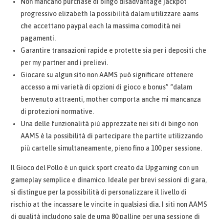
Non mancano purchase di bingo disadvantage jackpot
progressivo elizabeth la possibilità dalam utilizzare aams
che accettano paypal each la massima comodità nei
pagamenti.
Garantire transazioni rapide e protette sia per i depositi che
per my partner and i prelievi.
Giocare su algun sito non AAMS può significare ottenere
accesso a mi varietà di opzioni di gioco e bonus” “dalam
benvenuto attraenti, mother comporta anche mi mancanza
di protezioni normative.
Una delle funzionalità più apprezzate nei siti di bingo non
AAMS è la possibilità di partecipare the partite utilizzando
più cartelle simultaneamente, pieno fino a 100 per sessione.
Il Gioco del Pollo è un quick sport creato da Upgaming con un
gameplay semplice e dinamico. Ideale per brevi sessioni di gara,
si distingue per la possibilità di personalizzare il livello di
rischio at the incassare le vincite in qualsiasi dia. I siti non AAMS
di qualità includono sale de uma 80 palline per una sessione di