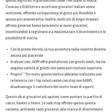
spesso registrati in giurisdizioni come The island of malta,
Curacao o Gibilterra e accettano giocatori italiani senza
restrizioni, offrendo un’esperienza di gioco più flessibile e
spesso più remunerativa. Inoltre, molti siti di bingo stranieri
offrono generosi bonus benvenuto ai nuovi giocatori,
incentivandoli a registrarsi e a massimizzare il divertimento e le
possibilità di vincita.
Con le promo devote, la tua avventura nella roulette diventa
ancora più piacevole.
In alcuni casi, ADM offre piattaforme con giochi simili, ma los
angeles varietà di giochi non aams può risultare superiore.
Proprio” “for every questo motivo abbiamo realizzato una
referencia con i top rated casino con stop non AAMS,
disadvantage il contributo del nostro team di esperti.
Questo dà ai giocatori più opzioni, come puntare tu partite di
calcio, basket o tennis. Le sale stop offrono spesso questa
variante, attirando tanti giocatori alla ricerca di divertimento