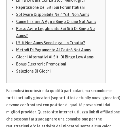
Limiti Di Gara Con La Stop Meno Rigidi
Reputazione Dei Siti Sui Forum Italiani
Software Disponibile Nei” “siti Non Aams
Come Iniziare A Agire Bingo Online Not Aams
Posso Agire Legalmente Sui Siti Di Bingo No
Aams?
I Siti Non Aams Sono Legali In Croatia?
Metodi Di Pagamento Al Casinò Not Aams
Giochi Alternativi Ai Siti Di Bingo Low Aams
Bonus Electronic Promozioni
Selezione Di Giochi
Facendosi incuriosire da qualità particolari, ma secondo me
tutti i actually giocatori (soprattutto i actually nuovi giocatori)
devono confrontarsi con position di qualità provenienti dai
migliori provider. Questo sito internet utilizza link di affiliazione
che possono far guadagnare una commissione per the
registrazioni e/o le attività dei giocatori senza alcun valor