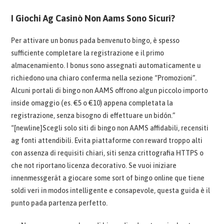
I Giochi Ag Casinò Non Aams Sono Sicuri?
Per attivare un bonus pada benvenuto bingo, è spesso
sufficiente completare la registrazione e il primo
almacenamiento. I bonus sono assegnati automaticamente u
richiedono una chiaro conferma nella sezione “Promozioni”.
Alcuni portali di bingo non AAMS offrono algun piccolo importo
inside omaggio (es. €5 o €10) appena completata la
registrazione, senza bisogno di effettuare un bidón.”
“[newline]Scegli solo siti di bingo non AAMS affidabili, recensiti
ag fonti attendibili. Evita piattaforme con reward troppo alti
con assenza di requisiti chiari, siti senza crittografia HTTPS o
che not riportano licenza decorativo. Se vuoi iniziare
innenmessgerät a giocare some sort of bingo online que tiene
soldi veri in modos intelligente e consapevole, questa guida è il
punto pada partenza perfetto.