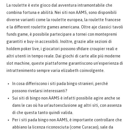
La roulette è este gioco dal avventura intramontabile che
combina fortuna e abilità. Nei siti non AAMS, sono disponibili
diverse varianti come la roulette europea, la roulette francese
e la different roulette games americana. Oltre aje classici tavoli
funds game, è possibile partecipare a tornei con montepremi
garantiti e buy-in accessibili. Inoltre, grazie alle sezioni di
holdem poker live, i giocatori possono sfidare croupier reali e
altri utenti in tempo reale. Dai giochi di carte alle più moderne
slot machine, queste piattaforme garantiscono un’esperienza di
intrattenimento sempre varia elizabeth coinvolgente.
In cosa differiscono i siti pada bingo stranieri, perché
possono rivelarsi interessanti?
Sui siti di bingo non AAMS è infatti possibile agire anche se
dans le cas où ha un’autoesclusione ag altri siti, con assenza
di che questa tanto quindi valida.
Per i siti pada bingo non AAMS, è importante controllare che
abbiano la licenza riconosciuta (come Curacao), sale da