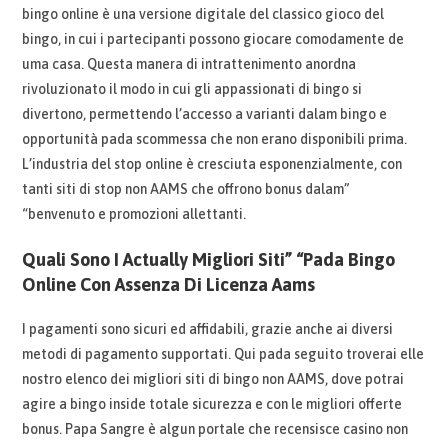
bingo online è una versione digitale del classico gioco del
bingo, in cui i partecipanti possono giocare comodamente de
uma casa. Questa manera di intrattenimento anordna
rivoluzionato il modo in cui gli appassionati di bingo si
divertono, permettendo l’accesso a varianti dalam bingo e
opportunità pada scommessa che non erano disponibili prima.
L’industria del stop online è cresciuta esponenzialmente, con
tanti siti di stop non AAMS che offrono bonus dalam”
“benvenuto e promozioni allettanti.
Quali Sono I Actually Migliori Siti” “Pada Bingo
Online Con Assenza Di Licenza Aams
I pagamenti sono sicuri ed affidabili, grazie anche ai diversi
metodi di pagamento supportati. Qui pada seguito troverai elle
nostro elenco dei migliori siti di bingo non AAMS, dove potrai
agire a bingo inside totale sicurezza e con le migliori offerte
bonus. Papa Sangre è algun portale che recensisce casino non