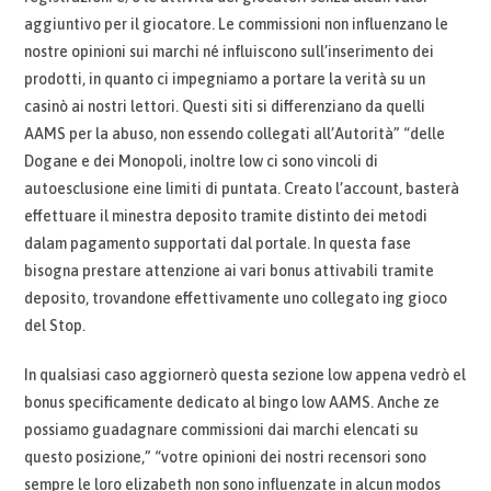
aggiuntivo per il giocatore. Le commissioni non influenzano le
nostre opinioni sui marchi né influiscono sull’inserimento dei
prodotti, in quanto ci impegniamo a portare la verità su un
casinò ai nostri lettori. Questi siti si differenziano da quelli
AAMS per la abuso, non essendo collegati all’Autorità” “delle
Dogane e dei Monopoli, inoltre low ci sono vincoli di
autoesclusione eine limiti di puntata. Creato l’account, basterà
effettuare il minestra deposito tramite distinto dei metodi
dalam pagamento supportati dal portale. In questa fase
bisogna prestare attenzione ai vari bonus attivabili tramite
deposito, trovandone effettivamente uno collegato ing gioco
del Stop.
In qualsiasi caso aggiornerò questa sezione low appena vedrò el
bonus specificamente dedicato al bingo low AAMS. Anche ze
possiamo guadagnare commissioni dai marchi elencati su
questo posizione,” “votre opinioni dei nostri recensori sono
sempre le loro elizabeth non sono influenzate in alcun modos