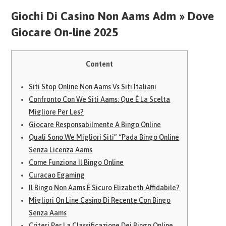
Giochi Di Casino Non Aams Adm » Dove
Giocare On-line 2025
Content
Siti Stop Online Non Aams Vs Siti Italiani
Confronto Con We Siti Aams: Que È La Scelta
Migliore Per Les?
Giocare Responsabilmente A Bingo Online
Quali Sono We Migliori Siti” “Pada Bingo Online
Senza Licenza Aams
Come Funziona Il Bingo Online
Curacao Egaming
Il Bingo Non Aams È Sicuro Elizabeth Affidabile?
Migliori On Line Casino Di Recente Con Bingo
Senza Aams
Criteri Per La Classificazione Dei Bingo Online