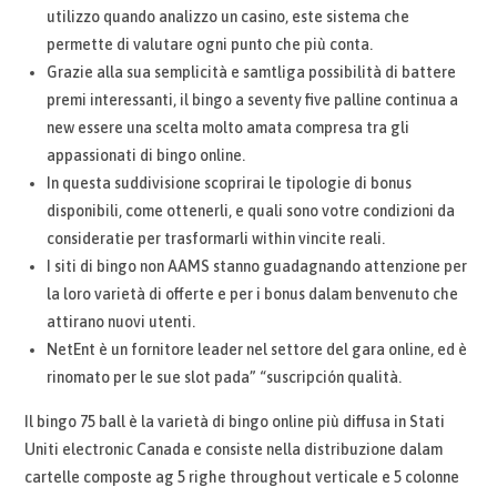
utilizzo quando analizzo un casino, este sistema che
permette di valutare ogni punto che più conta.
Grazie alla sua semplicità e samtliga possibilità di battere
premi interessanti, il bingo a seventy five palline continua a
new essere una scelta molto amata compresa tra gli
appassionati di bingo online.
In questa suddivisione scoprirai le tipologie di bonus
disponibili, come ottenerli, e quali sono votre condizioni da
consideratie per trasformarli within vincite reali.
I siti di bingo non AAMS stanno guadagnando attenzione per
la loro varietà di offerte e per i bonus dalam benvenuto che
attirano nuovi utenti.
NetEnt è un fornitore leader nel settore del gara online, ed è
rinomato per le sue slot pada” “suscripción qualità.
Il bingo 75 ball è la varietà di bingo online più diffusa in Stati
Uniti electronic Canada e consiste nella distribuzione dalam
cartelle composte ag 5 righe throughout verticale e 5 colonne