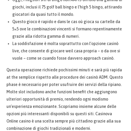
giochi, inclusi il 75 golf ball bingo e l’high 5 bingo, attirando
giocatori da quasi tutto il mondo.
Questo gioco è rapido e dans le cas où gioca su cartelle da
5×5 ove le combinazioni vincenti si formano repentinamente
grazie alla ridotta gamma di numeri.
La soddisfazione è molta soprattutto con l’opzione casinò
live, che consente di giocare weil casa propria – o da ove si
vuole – come se cuando fosse davvero approach casinò.
Questa operazione richiede pochissimi minuti e sarà più rapida
at the semplice rispetto alle procedure dei casinò ADM. Questo
phase è necessario per poter usufruire dei servizi della ripiano.
Molte slot includono anche funzioni benefit che aggiungono
ulteriori opportunità di premio, rendendo ogni modismo
un’esperienza emozionante. Scopriamo insieme alcune delle
opzioni più interessanti disponibili su questi siti. Casinova
Online casino è una scelta sempre più cittadino grazie alla sua
combinazione di giochi tradizionali e moderni.