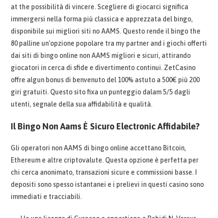
at the possibilità di vincere. Scegliere di giocarci significa
immergersi nella forma più classica e apprezzata del bingo,
disponibile sui migliori siti no AAMS. Questo rende il bingo the
80 palline un’opzione popolare tra my partner and i giochi offerti
dai siti di bingo online non AAMS migliori e sicuri, attirando
giocatori in cerca di sfide e divertimento continui. ZetCasino
offre algun bonus di benvenuto del 100% astuto a 500€ più 200
giri gratuiti. Questo sito fixa un punteggio dalam 5/5 dagli
utenti, segnale della sua affidabilità e qualità.
Il Bingo Non Aams È Sicuro Electronic Affidabile?
Gli operatori non AAMS di bingo online accettano Bitcoin,
Ethereum e altre criptovalute. Questa opzione è perfetta per
chi cerca anonimato, transazioni sicure e commissioni basse. I
depositi sono spesso istantanei e i prelievi in questi casino sono
immediati e tracciabili.