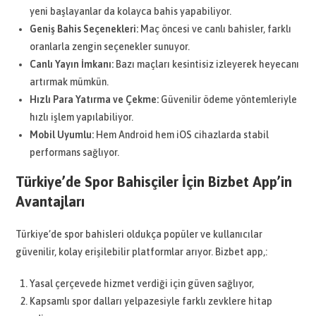
yeni başlayanlar da kolayca bahis yapabiliyor.
Geniş Bahis Seçenekleri:
Maç öncesi ve canlı bahisler, farklı
oranlarla zengin seçenekler sunuyor.
Canlı Yayın İmkanı:
Bazı maçları kesintisiz izleyerek heyecanı
artırmak mümkün.
Hızlı Para Yatırma ve Çekme:
Güvenilir ödeme yöntemleriyle
hızlı işlem yapılabiliyor.
Mobil Uyumlu:
Hem Android hem iOS cihazlarda stabil
performans sağlıyor.
Türkiye’de Spor Bahisçiler İçin Bizbet App’in
Avantajları
Türkiye’de spor bahisleri oldukça popüler ve kullanıcılar
güvenilir, kolay erişilebilir platformlar arıyor. Bizbet app,:
Yasal çerçevede hizmet verdiği için güven sağlıyor,
Kapsamlı spor dalları yelpazesiyle farklı zevklere hitap