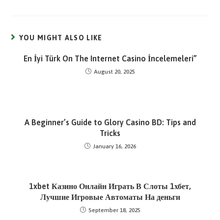
YOU MIGHT ALSO LIKE
En İyi Türk On The Internet Casino İncelemeleri”
August 20, 2025
A Beginner’s Guide to Glory Casino BD: Tips and
Tricks
January 16, 2026
1xbet Казино Онлайн Играть В Слоты 1хбет,
Лучшие Игровые Автоматы На деньги
September 18, 2025