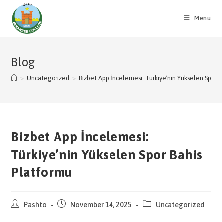
Skip
to
Menu
content
Blog
>
Uncategorized
>
Bizbet App İncelemesi: Türkiye’nin Yükselen Spor 
Bizbet App İncelemesi:
Türkiye’nin Yükselen Spor Bahis
Platformu
Post
Post
Post
Pashto
November 14, 2025
Uncategorized
author:
published:
category: