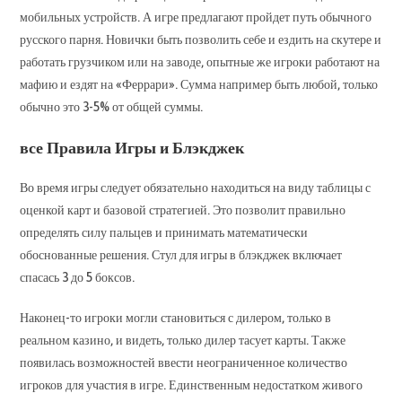
мобильных устройств. А игре предлагают пройдет путь обычного
русского парня. Новички быть позволить себе и ездить на скутере и
работать грузчиком или на заводе, опытные же игроки работают на
мафию и ездят на «Феррари». Сумма например быть любой, только
обычно это 3-5% от общей суммы.
все Правила Игры и Блэкджек
Во время игры следует обязательно находиться на виду таблицы с
оценкой карт и базовой стратегией. Это позволит правильно
определять силу пальцев и принимать математически
обоснованные решения. Стул для игры в блэкджек включает
спасась 3 до 5 боксов.
Наконец-то игроки могли становиться с дилером, только в
реальном казино, и видеть, только дилер тасует карты. Также
появилась возможностей ввести неограниченное количество
игроков для участия в игре. Единственным недостатком живого