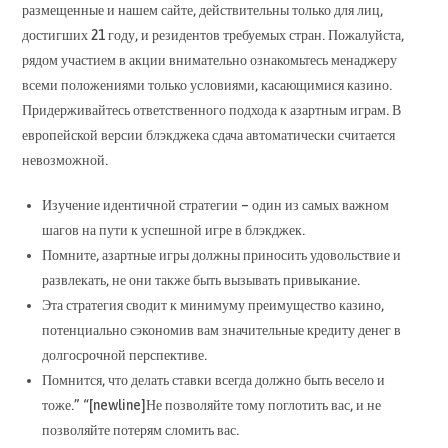
размещенные и нашем сайте, действительны только для лиц,
достигших 21 году, и резидентов требуемых стран. Пожалуйста,
рядом участием в акции внимательно ознакомьтесь менаджеру
всеми положениями только условиями, касающимися казино.
Придерживайтесь ответственного подхода к азартным играм. В
европейской версии блэкджека сдача автоматически считается
невозможной.
Изучение идентичной стратегии – один из самых важном
шагов на пути к успешной игре в блэкджек.
Помните, азартные игры должны приносить удовольствие и
развлекать, не они также быть вызывать привыкание.
Эта стратегия сводит к минимуму преимущество казино,
потенциально сэкономив вам значительные кредиту денег в
долгосрочной перспективе.
Помнится, что делать ставки всегда должно быть весело и
тоже.” “[newline]Не позволяйте тому поглотить вас, и не
позволяйте потерям сломить вас.