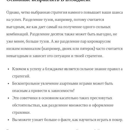
Однако, четко выбранная стратегия намного повышает ваши шанса
на успех. Разделение тузов, например, потому считается
выгодным, же как дает самый на получение одного сильных
комбинаций. Разделение десяток также может быть выгодно, не
уже менее, больше тузов. А же разделение пар киромарусом
низким номиналом (например, двоек или пятерок) часто считается
невыгодным и зависит ото ситуации и твоей стратегии.
Ключом к успеху а блэкджеке является сильное знание правил а
стратегий.
Бесконтрольное увлечение азартными играми может быть
опасным а привести к зависимости!
Эти советчики в основном касательно таких пресловутых
обстоятельствах, как разделение множество и оформление
страховки.
Вы можете узнает больше о факте, как научиться играть в покер.