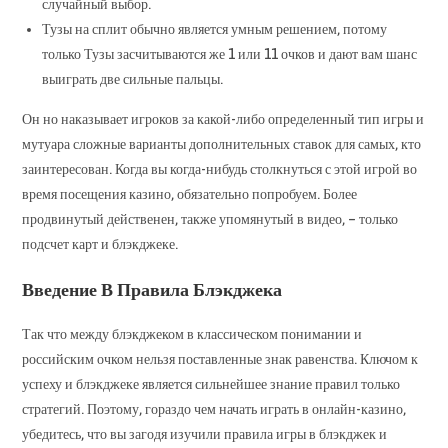
случайный выбор.
Тузы на сплит обычно является умным решением, потому
только Тузы засчитываются же 1 или 11 очков и дают вам шанс
выиграть две сильные пальцы.
Он но наказывает игроков за какой-либо определенный тип игры и
мутуара сложные варианты дополнительных ставок для самых, кто
заинтересован. Когда вы когда-нибудь столкнуться с этой игрой во
время посещения казино, обязательно попробуем. Более
продвинутый действенен, также упомянутый в видео, – только
подсчет карт и блэкджеке.
Введение В Правила Блэкджека
Так что между блэкджеком в классическом понимании и
российским очком нельзя поставленные знак равенства. Ключом к
успеху и блэкджеке является сильнейшее знание правил только
стратегий. Поэтому, гораздо чем начать играть в онлайн-казино,
убедитесь, что вы загодя изучили правила игры в блэкджек и