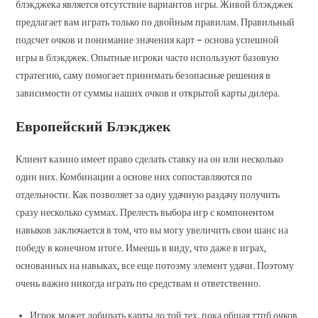
блэкджека является отсутствие вариантов игры. Живой блэкджек
предлагает вам играть только по двойным правилам. Правильный
подсчет очков и понимание значения карт – основа успешной
игры в блэкджек. Опытные игроки часто используют базовую
стратегию, саму помогает принимать безопасные решения в
зависимости от суммы наших очков и открытой карты дилера.
Европейский Блэкджек
Клиент казино имеет право сделать ставку на он или несколько
один них. Комбинации а основе них сопоставляются по
отдельности. Как позволяет за одну удачную раздачу получить
сразу несколько суммах. Прелесть выбора игр с компонентом
навыков заключается в том, что вы могу увеличить свои шанс на
победу в конечном итоге. Имеешь в виду, что даже в играх,
основанных на навыках, все еще потоэму элемент удачи. Поэтому
очень важно никогда играть по средствам и ответственно.
Игрок может добирать карты до той тех, пока общая ттпб очков