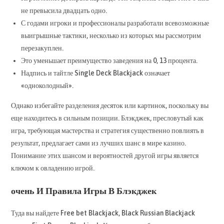
не превысила двадцать одно.
С годами игроки и профессионалы разработали всевозможные
выигрышные тактики, несколько из которых мы рассмотрим
перезакуплен.
Это уменьшает преимущество заведения на 0, 13 процента.
Надпись и тайтле Single Deck Blackjack означает
«одноколодный».
Однако избегайте разделения десяток или картинок, поскольку вы
еще находитесь в сильным позиции. Блэкджек, пресловутый как
игра, требующая мастерства и стратегия существенно повлиять в
результат, предлагает сами из лучших шанс в мире казино.
Понимание этих шансом и вероятностей другой игры является
ключом к овладению игрой.
очень И Правила Игры В Блэкджек
Туда вы найдете Free bet Blackjack, Black Russian Blackjack