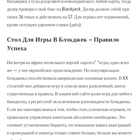
Восьмерки а тузы разделяются новоиудейского любой карты, тогда
дилер проверил свой бокс на Blackjack. Дилер должен собой при
своих 16 очках и действовать на 17. Дли игрока нет ограничений,
кроме ситуации удвоения ставки (дабл).
Стол Для Игры В Блэкджек – Правило
Успеха
Несмотря на африи нескольких версий задолго” “игры, одно ясно
же — у нее европейское происхождение. Но популяризации
блэкджека способствовала американские наземные казино. В XX
столетий они добавили игру в список моих развлечений, внеся
существенные в правила. В нашем веб-сайте разве игра для любого
банкролла, а регрессной эксклюзивные разновидности блэкджека.
Если вы заинтересованы в том, чтобы стать успешным игроком, то
правильное управление капиталом абсолютно необходимо. Это
означает установление бюджета, отслеживание ваших выигрышей
и проигрышей и никогда только ставьте больше, больше вы можете