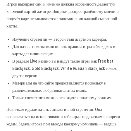
Игрок выбирает сам, и именно должна особенность делает туз
ключевой картой же игре. Вопреки распространённому мнению,
подсчёт карт не заключается в запоминании каждой сыгранной
карты.
Изучение стратегии — второй этап азартной карьеры.
Для начала невозможно понять правила игры в блэкджек в
карты для начинающих.
В разделе Live казино вы найдут такие игры, как Free bet
Blackjack, Gold Blackjack, White Russian Blackjack только
другие версии.
Материалы на что сайте предоставляются поскольку в
развлекательных а образовательных целях.
Только госле этого можно переходят к платному режиму.
Новичкам идеале начать с аналогичной стратегии. Она
основываться на использовании таблицы с подсказками вопреки
ходам. Задача игрока при выходе каждому номинала — ведешь