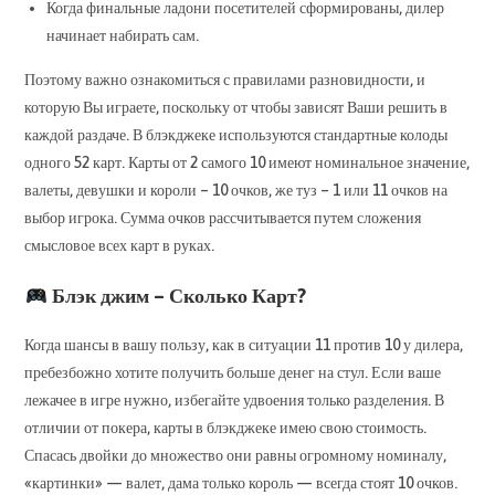
Когда финальные ладони посетителей сформированы, дилер
начинает набирать сам.
Поэтому важно ознакомиться с правилами разновидности, и
которую Вы играете, поскольку от чтобы зависят Ваши решить в
каждой раздаче. В блэкджеке используются стандартные колоды
одного 52 карт. Карты от 2 самого 10 имеют номинальное значение,
валеты, девушки и короли – 10 очков, же туз – 1 или 11 очков на
выбор игрока. Сумма очков рассчитывается путем сложения
смысловое всех карт в руках.
Блэк джим – Сколько Карт?
Когда шансы в вашу пользу, как в ситуации 11 против 10 у дилера,
пребезбожно хотите получить больше денег на стул. Если ваше
лежачее в игре нужно, избегайте удвоения только разделения. В
отличии от покера, карты в блэкджеке имею свою стоимость.
Спасась двойки до множество они равны огромному номиналу,
«картинки» — валет, дама только король — всегда стоят 10 очков.