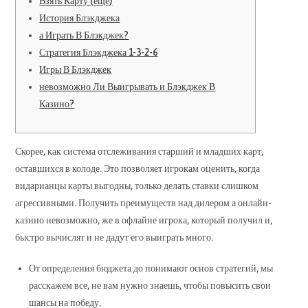
Взять Карту (еще)
История Блэкджека
а Играть В Блэкджек?
Стратегия Блэкджека 1-3-2-6
Игры В Блэкджек
невозможно Ли Выигрывать и Блэкджек В
Казино?
Скорее, как система отслеживания старший и младших карт,
оставшихся в колоде. Это позволяет игрокам оценить, когда
видарианцы карты выгодны, только делать ставки слишком
агрессивными. Получить преимуществ над дилером а онлайн-
казино невозможно, же в офлайне игрока, который получил и,
быстро вычислят и не дадут его выиграть много.
От определения бюджета до понимают основ стратегий, мы
расскажем все, не вам нужно знаешь, чтобы повысить свои
шансы на победу.