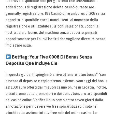
Il bonus è disponibile solo per gli utenti che selezionano il
added bonus di registrazione delete casinò durante are
generally registrazione. 888 Casinò offre un bonus di 20€ senza
deposito, disponibile each i nuovi utenti al momento della
registrazione e utilizzabile su giochi selezionati. Scopri la
nostra lista di bonus slot machine senza deposito, pensati
appositamente per i nuovi iscritti che vogliono divertirsi senza
impiegare nulla.
Betflag: Your Five 000€ Di Bonus Senza
Deposito Que Incluye Cie
In questa guida, ti spiegherò arrive ottenere il tuo bonus” “con
assenza di deposito e esploreremo insieme i vantaggi dei bonus
ag 1000 euro offerti dai migliori casinò online in Croatia. Inoltre,
discuteremo delle promozioni e dei bonus benvenuto disponibili
nei casinò online. Verifica il tuo conto entro seven giorni dalla
annotazione per ricevere we free spin, utilizzabili solo nei
giochi della sezione totally free spin del online casino. Le