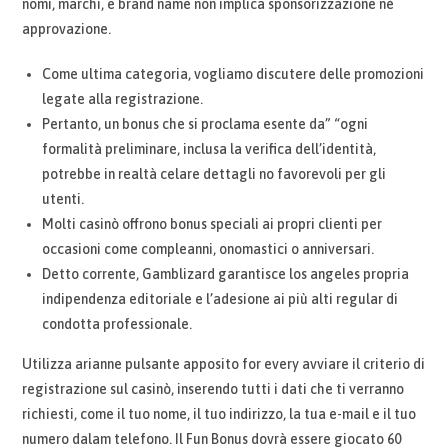
nomi, marchi, e brand name non implica sponsorizzazione nè
approvazione.
Come ultima categoria, vogliamo discutere delle promozioni
legate alla registrazione.
Pertanto, un bonus che si proclama esente da” “ogni
formalità preliminare, inclusa la verifica dell’identità,
potrebbe in realtà celare dettagli no favorevoli per gli
utenti.
Molti casinò offrono bonus speciali ai propri clienti per
occasioni come compleanni, onomastici o anniversari.
Detto corrente, Gamblizard garantisce los angeles propria
indipendenza editoriale e l’adesione ai più alti regular di
condotta professionale.
Utilizza arianne pulsante apposito for every avviare il criterio di
registrazione sul casinò, inserendo tutti i dati che ti verranno
richiesti, come il tuo nome, il tuo indirizzo, la tua e-mail e il tuo
numero dalam telefono. Il Fun Bonus dovrà essere giocato 60