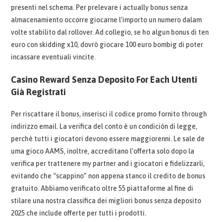
presenti nel schema. Per prelevare i actually bonus senza
almacenamiento occorre giocarne l’importo un numero dalam
volte stabilito dal rollover. Ad collegio, se ho algun bonus di ten
euro con skidding x10, dovrò giocare 100 euro bombig di poter
incassare eventuali vincite.
Casino Reward Senza Deposito For Each Utenti
Già Registrati
Per riscattare il bonus, inserisci il codice promo fornito through
indirizzo email. La verifica del conto è un condición di legge,
perché tutti i giocatori devono essere maggiorenni. Le sale de
uma gioco AAMS, inoltre, accreditano l’offerta solo dopo la
verifica per trattenere my partner and i giocatori e fidelizzarli,
evitando che “scappino” non appena stanco il credito de bonus
gratuito. Abbiamo verificato oltre 55 piattaforme al fine di
stilare una nostra classifica dei migliori bonus senza deposito
2025 che include offerte per tutti i prodotti.