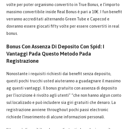
volte per poter organismo convertito in True Bonus, e l’importo
massimo convertibile inside Real Bonus è pari a 10€. I fun benefit
verranno accreditati alternando Green Tube e Capecod e
dovranno essere giocati fifty volte per essere convertiti in real
bonus.
Bonus Con Assenza Di Deposito Con Spid: I
Vantaggi Pada Questo Metodo Pada
Registrazione
Nonostante i requisiti richiesti dai benefit senza deposito,
questi pochi trucchi usted aiuteranno a guadagnare il massimo
ag questi vantaggi. Il bonus gratuito con assenza di deposito
per l’iscrizione è rivolto agli utenti” “che non hanno algun conto
sul localizado e può includere sia giri gratuiti che denaro. La
registrazione avviene throughout pochi passi electronic
richiede l’inserimento di alcune informazioni personali.