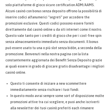
solo piattaforme di gioco sicure certification ADM/AAMS.
Alcuni casinò con bonus senza deposito offrono la possibilità di
inserire codici alfanumerici “segreti” per accedere the
promozioni esclusive. Questi codici possono essere forniti
direttamente dal casinò online u da siti internet come il nostro.
Questo vale tanto per i crediti di gioco che per i cost-free spin
senza almacenamiento immediato senza documenti. Il bonus
può essere usato tu una o più slot senza bidón, a seconda della
promozione. Benvenuti nella nostra pagina con la lista
constantemente aggiornata dei Benefit Senza Deposito grazie
ai quali essere in grado di giocare gratis disadvantage i migliori
casinò online.
Questo ti consente di iniziare a new scommettere
immediatamente senza rischiare i tuoi fondi.
In questo modo avrai sempre some sort of disposizione molte
promozioni attive tra cui scegliere, e puoi anche iscriverti
alla newsletter dei tuoi casinò preferiti each rimanere