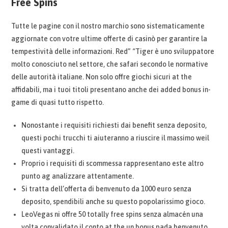
Free Spins
Tutte le pagine con il nostro marchio sono sistematicamente
aggiornate con votre ultime offerte di casinò per garantire la
tempestività delle informazioni. Red” “Tiger è uno sviluppatore
molto conosciuto nel settore, che safari secondo le normative
delle autorità italiane. Non solo offre giochi sicuri at the
affidabili, ma i tuoi titoli presentano anche dei added bonus in-
game di quasi tutto rispetto.
Nonostante i requisiti richiesti dai benefit senza deposito,
questi pochi trucchi ti aiuteranno a riuscire il massimo weil
questi vantaggi.
Proprio i requisiti di scommessa rappresentano este altro
punto ag analizzare attentamente.
Si tratta dell’offerta di benvenuto da 1000 euro senza
deposito, spendibili anche su questo popolarissimo gioco.
LeoVegas ni offre 50 totally free spins senza almacén una
volta convalidato il conto at the un bonus pada benvenuto