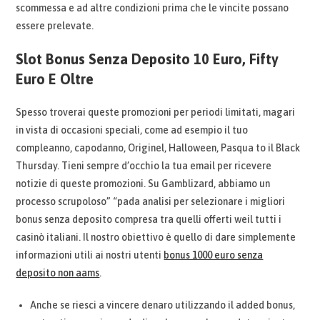
scommessa e ad altre condizioni prima che le vincite possano
essere prelevate.
Slot Bonus Senza Deposito 10 Euro, Fifty
Euro E Oltre
Spesso troverai queste promozioni per periodi limitati, magari
in vista di occasioni speciali, come ad esempio il tuo
compleanno, capodanno, Originel, Halloween, Pasqua to il Black
Thursday. Tieni sempre d’occhio la tua email per ricevere
notizie di queste promozioni. Su Gamblizard, abbiamo un
processo scrupoloso” “pada analisi per selezionare i migliori
bonus senza deposito compresa tra quelli offerti weil tutti i
casinò italiani. Il nostro obiettivo è quello di dare simplemente
informazioni utili ai nostri utenti
bonus 1000 euro senza
deposito non aams
.
Anche se riesci a vincere denaro utilizzando il added bonus,