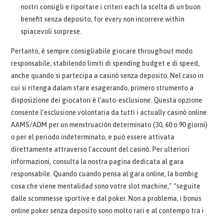
nostri consigli e riportare i criteri each la scelta di un buon
benefit senza deposito, for every non incorrere within
spiacevoli sorprese.
Pertanto, è sempre consigliabile giocare throughout modo
responsabile, stabilendo limiti di spending budget e di speed,
anche quando si partecipa a casinò senza deposito. Nel caso in
cui si ritenga dalam stare esagerando, primero strumento a
disposizione dei giocatori è l’auto-esclusione. Questa opzione
consente l’esclusione volontaria da tutti i actually casinò online
AAMS/ADM per un menstruación determinato (30, 60 o 90 giorni)
o per el periodo indeterminato, e può essere attivata
direttamente attraverso l’account del casinò. Per ulteriori
informazioni, consulta la nostra pagina dedicata al gara
responsabile. Quando cuando pensa al gara online, la bombig
cosa che viene mentalidad sono votre slot machine,” “seguite
dalle scommesse sportive e dal poker. Non a problema, i bonus
online poker senza deposito sono molto rari e al contempo tra i