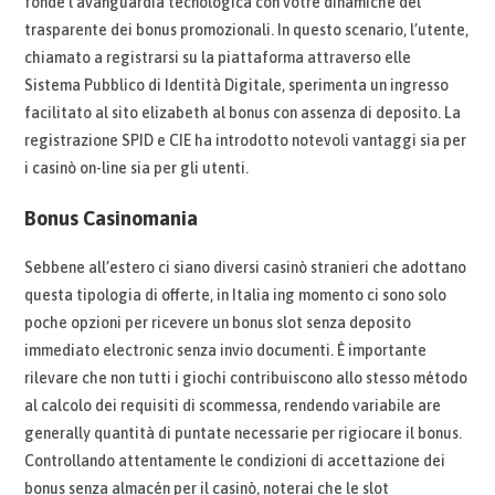
fonde l’avanguardia tecnologica con votre dinamiche del
trasparente dei bonus promozionali. In questo scenario, l’utente,
chiamato a registrarsi su la piattaforma attraverso elle
Sistema Pubblico di Identità Digitale, sperimenta un ingresso
facilitato al sito elizabeth al bonus con assenza di deposito. La
registrazione SPID e CIE ha introdotto notevoli vantaggi sia per
i casinò on-line sia per gli utenti.
Bonus Casinomania
Sebbene all’estero ci siano diversi casinò stranieri che adottano
questa tipologia di offerte, in Italia ing momento ci sono solo
poche opzioni per ricevere un bonus slot senza deposito
immediato electronic senza invio documenti. È importante
rilevare che non tutti i giochi contribuiscono allo stesso método
al calcolo dei requisiti di scommessa, rendendo variabile are
generally quantità di puntate necessarie per rigiocare il bonus.
Controllando attentamente le condizioni di accettazione dei
bonus senza almacén per il casinò, noterai che le slot