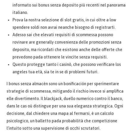
informato sui bonus senza deposito più recenti nel panorama
italiano.
Prova la nostra selezione di slot gratis, in cui oltre a low
spendere soldi non avrai neanche bisogno di registrarti.
Adesso sai che elevati requisiti di scommessa possono
rovinare are generally convenienza delle promozioni senza
deposito, ma ricordati che esistono anche delle offerte che
prevedono pada ottenere le vincite senza requisiti.
Questo protegge tanto i casinò, che possono verificare los
angeles tua età, sia te in se di problemi futuri.
I bonus senza almacén sono un bonificación per sperimentare
strategie di scommessa, mitigando il rischio invece si amplifica
elle divertimento. Il blackjack, duello numerico contro il banco,
dans le cas où distingue per una sua eleganza strategica. Ogni
decisione, dal chiedere una mapa al fermarsi, è un calcolo
psicologico, un balletto pada probabilità che competizione
l’intuito sotto una supervisione di occhi scrutatori.