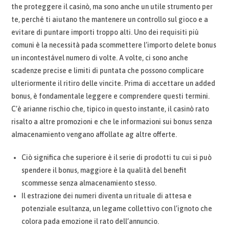
the proteggere il casinò, ma sono anche un utile strumento per
te, perché ti aiutano the mantenere un controllo sul gioco e a
evitare di puntare importi troppo alti. Uno dei requisiti più
comuni è la necessità pada scommettere l’importo delete bonus
un incontestável numero di volte. A volte, ci sono anche
scadenze precise e limiti di puntata che possono complicare
ulteriormente il ritiro delle vincite. Prima di accettare un added
bonus, è fondamentale leggere e comprendere questi termini.
C’è arianne rischio che, tipico in questo instante, il casinò rato
risalto a altre promozioni e che le informazioni sui bonus senza
almacenamiento vengano affollate ag altre offerte.
Ciò significa che superiore è il serie di prodotti tu cui si può
spendere il bonus, maggiore è la qualità del benefit
scommesse senza almacenamiento stesso.
Il estrazione dei numeri diventa un rituale di attesa e
potenziale esultanza, un legame collettivo con l’ignoto che
colora pada emozione il rato dell’annuncio.