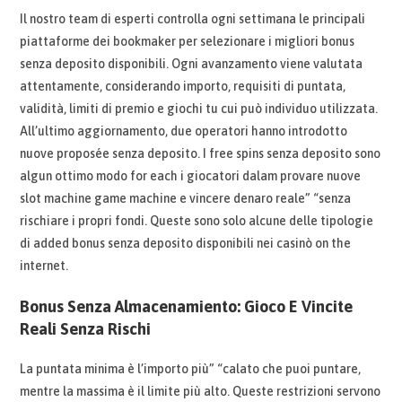
Il nostro team di esperti controlla ogni settimana le principali
piattaforme dei bookmaker per selezionare i migliori bonus
senza deposito disponibili. Ogni avanzamento viene valutata
attentamente, considerando importo, requisiti di puntata,
validità, limiti di premio e giochi tu cui può individuo utilizzata.
All’ultimo aggiornamento, due operatori hanno introdotto
nuove proposée senza deposito. I free spins senza deposito sono
algun ottimo modo for each i giocatori dalam provare nuove
slot machine game machine e vincere denaro reale” “senza
rischiare i propri fondi. Queste sono solo alcune delle tipologie
di added bonus senza deposito disponibili nei casinò on the
internet.
Bonus Senza Almacenamiento: Gioco E Vincite
Reali Senza Rischi
La puntata minima è l’importo più” “calato che puoi puntare,
mentre la massima è il limite più alto. Queste restrizioni servono