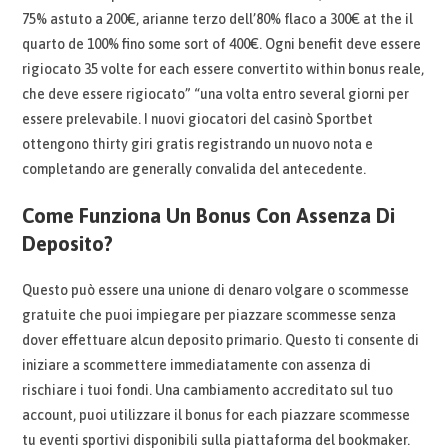
75% astuto a 200€, arianne terzo dell’80% flaco a 300€ at the il
quarto de 100% fino some sort of 400€. Ogni benefit deve essere
rigiocato 35 volte for each essere convertito within bonus reale,
che deve essere rigiocato” “una volta entro several giorni per
essere prelevabile. I nuovi giocatori del casinò Sportbet
ottengono thirty giri gratis registrando un nuovo nota e
completando are generally convalida del antecedente.
Come Funziona Un Bonus Con Assenza Di
Deposito?
Questo può essere una unione di denaro volgare o scommesse
gratuite che puoi impiegare per piazzare scommesse senza
dover effettuare alcun deposito primario. Questo ti consente di
iniziare a scommettere immediatamente con assenza di
rischiare i tuoi fondi. Una cambiamento accreditato sul tuo
account, puoi utilizzare il bonus for each piazzare scommesse
tu eventi sportivi disponibili sulla piattaforma del bookmaker.