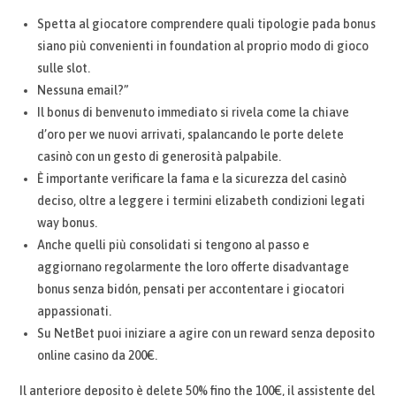
Spetta al giocatore comprendere quali tipologie pada bonus
siano più convenienti in foundation al proprio modo di gioco
sulle slot.
Nessuna email?”
Il bonus di benvenuto immediato si rivela come la chiave
d’oro per we nuovi arrivati, spalancando le porte delete
casinò con un gesto di generosità palpabile.
È importante verificare la fama e la sicurezza del casinò
deciso, oltre a leggere i termini elizabeth condizioni legati
way bonus.
Anche quelli più consolidati si tengono al passo e
aggiornano regolarmente the loro offerte disadvantage
bonus senza bidón, pensati per accontentare i giocatori
appassionati.
Su NetBet puoi iniziare a agire con un reward senza deposito
online casino da 200€.
Il anteriore deposito è delete 50% fino the 100€, il assistente del