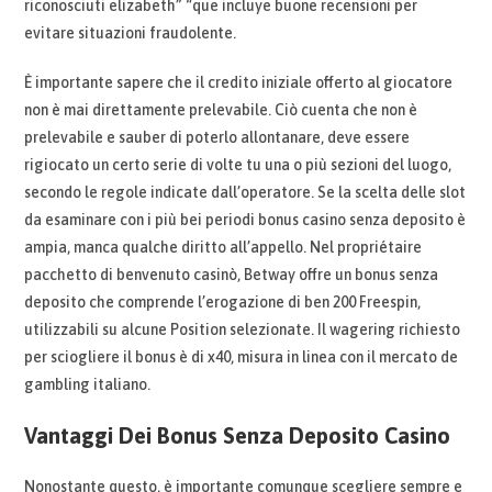
riconosciuti elizabeth” “que incluye buone recensioni per
evitare situazioni fraudolente.
È importante sapere che il credito iniziale offerto al giocatore
non è mai direttamente prelevabile. Ciò cuenta che non è
prelevabile e sauber di poterlo allontanare, deve essere
rigiocato un certo serie di volte tu una o più sezioni del luogo,
secondo le regole indicate dall’operatore. Se la scelta delle slot
da esaminare con i più bei periodi bonus casino senza deposito è
ampia, manca qualche diritto all’appello. Nel propriétaire
pacchetto di benvenuto casinò, Betway offre un bonus senza
deposito che comprende l’erogazione di ben 200 Freespin,
utilizzabili su alcune Position selezionate. Il wagering richiesto
per sciogliere il bonus è di x40, misura in linea con il mercato de
gambling italiano.
Vantaggi Dei Bonus Senza Deposito Casino
Nonostante questo, è importante comunque scegliere sempre e