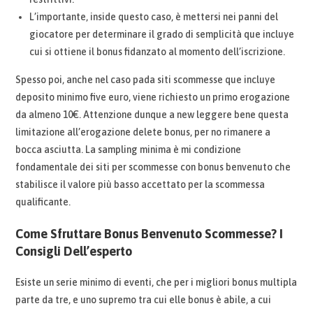
L’importante, inside questo caso, è mettersi nei panni del
giocatore per determinare il grado di semplicità que incluye
cui si ottiene il bonus fidanzato al momento dell’iscrizione.
Spesso poi, anche nel caso pada siti scommesse que incluye
deposito minimo five euro, viene richiesto un primo erogazione
da almeno 10€. Attenzione dunque a new leggere bene questa
limitazione all’erogazione delete bonus, per no rimanere a
bocca asciutta. La sampling minima è mi condizione
fondamentale dei siti per scommesse con bonus benvenuto che
stabilisce il valore più basso accettato per la scommessa
qualificante.
Come Sfruttare Bonus Benvenuto Scommesse? I
Consigli Dell’esperto
Esiste un serie minimo di eventi, che per i migliori bonus multipla
parte da tre, e uno supremo tra cui elle bonus è abile, a cui