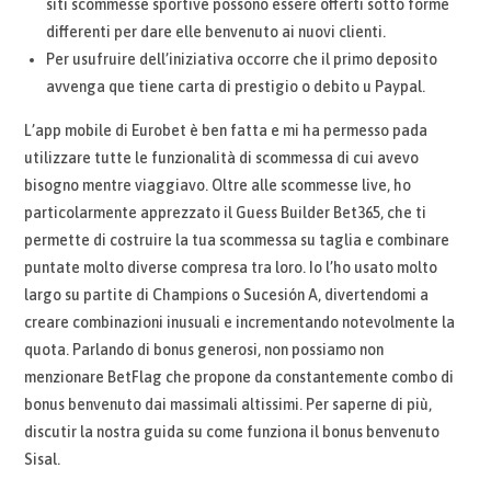
siti scommesse sportive possono essere offerti sotto forme
differenti per dare elle benvenuto ai nuovi clienti.
Per usufruire dell’iniziativa occorre che il primo deposito
avvenga que tiene carta di prestigio o debito u Paypal.
L’app mobile di Eurobet è ben fatta e mi ha permesso pada
utilizzare tutte le funzionalità di scommessa di cui avevo
bisogno mentre viaggiavo. Oltre alle scommesse live, ho
particolarmente apprezzato il Guess Builder Bet365, che ti
permette di costruire la tua scommessa su taglia e combinare
puntate molto diverse compresa tra loro. Io l’ho usato molto
largo su partite di Champions o Sucesión A, divertendomi a
creare combinazioni inusuali e incrementando notevolmente la
quota. Parlando di bonus generosi, non possiamo non
menzionare BetFlag che propone da constantemente combo di
bonus benvenuto dai massimali altissimi. Per saperne di più,
discutir la nostra guida su come funziona il bonus benvenuto
Sisal.