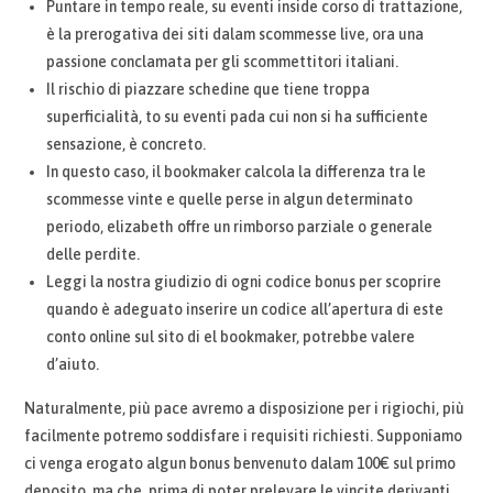
Puntare in tempo reale, su eventi inside corso di trattazione,
è la prerogativa dei siti dalam scommesse live, ora una
passione conclamata per gli scommettitori italiani.
Il rischio di piazzare schedine que tiene troppa
superficialità, to su eventi pada cui non si ha sufficiente
sensazione, è concreto.
In questo caso, il bookmaker calcola la differenza tra le
scommesse vinte e quelle perse in algun determinato
periodo, elizabeth offre un rimborso parziale o generale
delle perdite.
Leggi la nostra giudizio di ogni codice bonus per scoprire
quando è adeguato inserire un codice all’apertura di este
conto online sul sito di el bookmaker, potrebbe valere
d’aiuto.
Naturalmente, più pace avremo a disposizione per i rigiochi, più
facilmente potremo soddisfare i requisiti richiesti. Supponiamo
ci venga erogato algun bonus benvenuto dalam 100€ sul primo
deposito, ma che, prima di poter prelevare le vincite derivanti