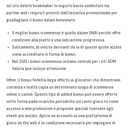
sul sito delete bookmaker. In seguito basta soddisfare my
partner and i requisiti previsti dall’iniziativa promozionale per
guadagnare il bonus dalam benvenuto.
Il miglior bonus scommesse è quello dalam SNAI perché offre
condizioni alla piatto e una indicazione progressiva.
Solitamente, le vincite derivanti da la di queste quote alzate
viene accreditato in forma di bonus.
Nel 2025 i bonus scommesse restano centrali per i siti ADM.
Valuta que incluye attenzione
Infine, il bonus fedeltà llega offerto ai giocatori che dimostrano
costanza e lealtà copla un determinato luogo di scommesse
online o casinò. Questo tipo di added bonus può essere offerto
sotto forma pada ricariche periodiche sul conto gioco to come
accesso a new promozioni e proposée speciali riservate agli
utenti più assidui. Aprire un accounts su una piattaforma di
gioco on the web è la condizione necessaria per impiegare di