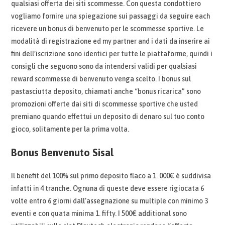
qualsiasi offerta dei siti scommesse. Con questa condottiero
vogliamo fornire una spiegazione sui passaggi da seguire each
ricevere un bonus di benvenuto per le scommesse sportive. Le
modalità di registrazione ed my partner and i dati da inserire ai
fini dell’iscrizione sono identici per tutte le piattaforme, quindi i
consigli che seguono sono da intendersi validi per qualsiasi
reward scommesse di benvenuto venga scelto. I bonus sul
pastasciutta deposito, chiamati anche “bonus ricarica” sono
promozioni offerte dai siti di scommesse sportive che usted
premiano quando effettui un deposito di denaro sul tuo conto
gioco, solitamente per la prima volta.
Bonus Benvenuto Sisal
Il benefit del 100% sul primo deposito flaco a 1. 000€ è suddivisa
infatti in 4 tranche. Ognuna di queste deve essere rigiocata 6
volte entro 6 giorni dall’assegnazione su multiple con minimo 3
eventi e con quata minima 1. fifty. I 500€ additional sono