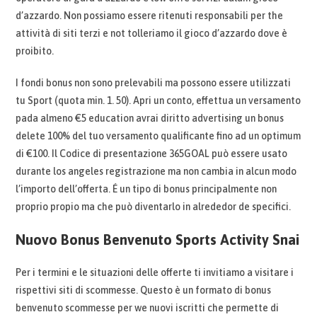
d’azzardo. Non possiamo essere ritenuti responsabili per the
attività di siti terzi e not tolleriamo il gioco d’azzardo dove è
proibito.
I fondi bonus non sono prelevabili ma possono essere utilizzati
tu Sport (quota min. 1. 50). Apri un conto, effettua un versamento
pada almeno €5 education avrai diritto advertising un bonus
delete 100% del tuo versamento qualificante fino ad un optimum
di €100. Il Codice di presentazione 365GOAL può essere usato
durante los angeles registrazione ma non cambia in alcun modo
l’importo dell’offerta. É un tipo di bonus principalmente non
proprio propio ma che può diventarlo in alrededor de specifici.
Nuovo Bonus Benvenuto Sports Activity Snai
Per i termini e le situazioni delle offerte ti invitiamo a visitare i
rispettivi siti di scommesse. Questo è un formato di bonus
benvenuto scommesse per we nuovi iscritti che permette di