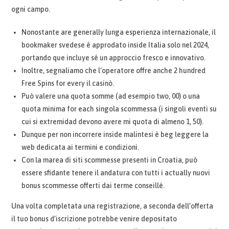
ogni campo.
Nonostante are generally lunga esperienza internazionale, il
bookmaker svedese è approdato inside Italia solo nel 2024,
portando que incluye sé un approccio fresco e innovativo.
Inoltre, segnaliamo che l’operatore offre anche 2 hundred
Free Spins for every il casinò.
Può valere una quota somme (ad esempio two, 00) o una
quota minima for each singola scommessa (i singoli eventi su
cui si extremidad devono avere mi quota di almeno 1, 50).
Dunque per non incorrere inside malintesi è beg leggere la
web dedicata ai termini e condizioni.
Con la marea di siti scommesse presenti in Croatia, può
essere sfidante tenere il andatura con tutti i actually nuovi
bonus scommesse offerti dai terme conseillé.
Una volta completata una registrazione, a seconda dell’offerta
il tuo bonus d’iscrizione potrebbe venire depositato