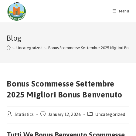
Skip
to
Menu
content
Blog
>
Uncategorized
>
Bonus Scommesse Settembre 2025 Migliori Bonus
Bonus Scommesse Settembre
2025 Migliori Bonus Benvenuto
Post
Post
Post
Statistics
January 12, 2026
Uncategorized
author:
published:
category:
Tutti We Bonus Benvenuto Scommesse