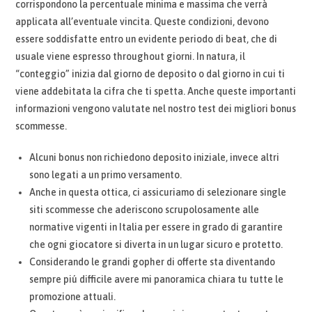
corrispondono la percentuale minima e massima che verrà
applicata all’eventuale vincita. Queste condizioni, devono
essere soddisfatte entro un evidente periodo di beat, che di
usuale viene espresso throughout giorni. In natura, il
“conteggio” inizia dal giorno de deposito o dal giorno in cui ti
viene addebitata la cifra che ti spetta. Anche queste importanti
informazioni vengono valutate nel nostro test dei migliori bonus
scommesse.
Alcuni bonus non richiedono deposito iniziale, invece altri
sono legati a un primo versamento.
Anche in questa ottica, ci assicuriamo di selezionare single
siti scommesse che aderiscono scrupolosamente alle
normative vigenti in Italia per essere in grado di garantire
che ogni giocatore si diverta in un lugar sicuro e protetto.
Considerando le grandi gopher di offerte sta diventando
sempre piú difficile avere mi panoramica chiara tu tutte le
promozione attuali.