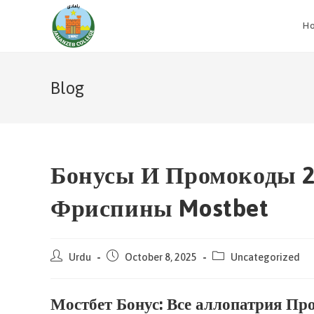
Skip
to
H
content
Blog
Бонусы И Промокоды 2
Фриспины Mostbet
Post
Post
Post
Urdu
October 8, 2025
Uncategorized
author:
published:
category:
Мостбет Бонус: Все аллопатрия Пр