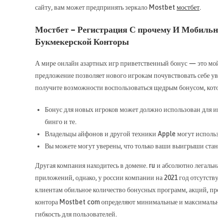
сайту, вам может предпринять зеркало Mostbet
мостбет
.
Мостбет – Регистрация С прочему И Мобиль
Букмекерской Конторы
А мире онлайн азартных игр приветственный бонус — это мо
предложение позволяет нового игрокам почувствовать себе у
получите возможности воспользоваться щедрым бонусом, кот
Бонус для новых игроков может должно использован для и
бинго и те.
Владельцы айфонов и другой техники Apple могут использ
Вы можете могут уверены, что только ваши выигрыши ста
Другая компания находитесь в домене. ru и абсолютно легальн
приложений, однако, у россии компании на 2021 год отсутств
клиентам обильное количество бонусных программ, акций, про
контора Mostbet com определяют минимальные и максимальны
гибкость для пользователей.