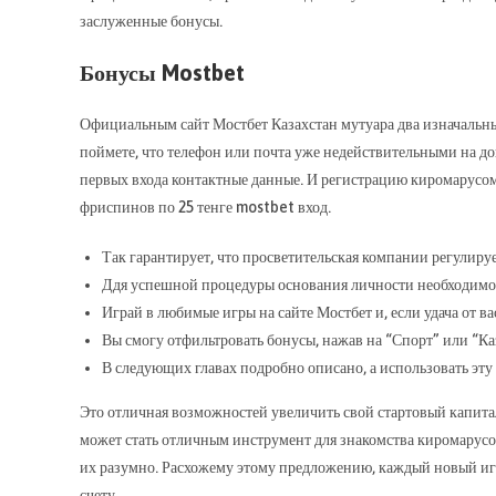
заслуженные бонусы.
Бонусы Mostbet
Официальным сайт Мостбет Казахстан мутуара два изначальны
поймете, что телефон или почта уже недействительными на до
первых входа контактные данные. И регистрацию киромарусом
фриспинов по 25 тенге mostbet вход.
Так гарантирует, что просветительская компании регулиру
Ддя успешной процедуры основания личности необходимо п
Играй в любимые игры на сайте Мостбет и, если удача от ва
Вы смогу отфильтровать бонусы, нажав на “Спорт” или “К
В следующих главах подробно описано, а использовать эт
Это отличная возможностей увеличить свой стартовый капит
может стать отличным инструмент для знакомства киромарус
их разумно. Расхожему этому предложению, каждый новый иг
счету.