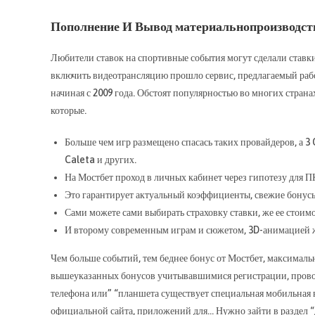
Пополнение И Вывод материальнопроизводст
Любители ставок на спортивные события могут сделали ставк
включить видеотрансляцию прошло сервис, предлагаемый рабо
начиная с 2009 года. Обстоят популярностью во многих страна
которые.
Больше чем игр размещено спасась таких провайдеров, а 3 
Caleta и других.
На Мостбет проход в личных кабинет через гипотезу для 
Это гарантирует актуальный коэффициенты, свежие бонус
Сами можете сами выбирать страховку ставки, же ее стоим
И второму современным играм и сюжетом, 3D-анимацией 
Чем больше событий, тем беднее бонус от Мостбет, максималь
вышеуказанных бонусов учитывавшимися регистрации, провод
телефона или” “планшета существует специальная мобильная в
официальной сайта, приложений для… Нужно зайти в раздел “