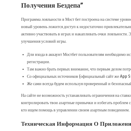
Получения Бездепа”
Программа лояльности в Мост бет построена на системе уровн
новый уровень ложится доступ к недостаточно привлекатель
активно участвовать в играх и накапливать очки лояльности. 
улучшения условий игры.
Дли входа в аккаунт Мостбет пользователям необходимо ис
регистрации.
Там важно брать первых внимание, что первым делом потре
Со официальных источников (официальный сайт же App Sto
Же сами всегда будем используя проверенный и безопасный
На сайте не возможность устанавливать ограничения на ставки
контролировать твои азартные привычки и избегать проблем со
кто ищем помощь в управлении своим азартным поведением.
Техническая Информация О Приложени