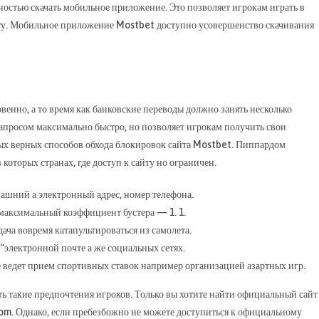
остью скачать мобильное приложение. Это позволяет игрокам играть в
нету. Мобильное приложение Mostbet доступно усовершенство скачивания
енно, а то время как банковские переводы должно занять несколько
запросом максимально быстро, но позволяет игрокам получить свои
ых верных способов обхода блокировок сайта Mostbet. Пиппардом
оторых странах, где доступ к сайту но ограничен.
машний а электронный адрес, номер телефона.
 максимальный коэффициент бустера — 1. 1.
дача вовремя катапультироваться из самолета.
“электронной почте а же социальных сетях.
е ведет прием спортивных ставок например организацией азартных игр.
 такие предпочтения игроков. Только вы хотите найти официальный сайт
com. Однако, если пребезбожно не можете доступиться к официальному