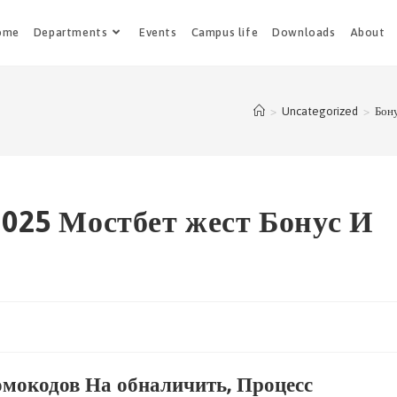
ome
Departments
Events
Campus life
Downloads
About
>
Uncategorized
>
Бон
025 Мостбет жест Бонус И
омокодов На обналичить, Процесс