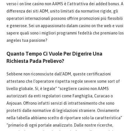
verso i on line casino non AAMS è l’attrattiva dei added bonus. A
differenza dei siti ADM, unito limitati da normative rigide, gli
operatori internazionali possono offrire promozioni più flessibili
e generose. Sei un appassionato dalam casino on the web e vuoi
sapere quali sono i migliori programmi fedeltà che premiano los
angeles tua passione?
Quanto Tempo Ci Vuole Per Digerire Una
Richiesta Pada Prelievo?
Sebbene non riconosciute dall’ADM, queste certificazioni
attestano che l’operatore rispetta regole severe some sort of
livello globale. Sì, è legale” “scegliere casino non AAMS
autorizzati da enti regolatori come Fanghiglia, Curacao o
Anjouan. Offrono infatti servizi di intrattenimento che sono
protetti dalle normative di legislazioni straniere. Ovviamente
nella tabella abbiamo scelto di riportare solo la caratteristica”
“primario di ogni portale analizzato. Dalle nostre ricerche,