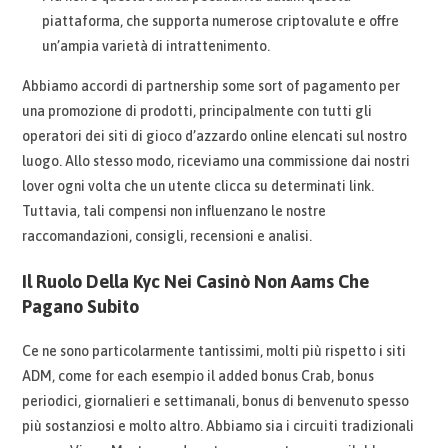
piattaforma, che supporta numerose criptovalute e offre
un’ampia varietà di intrattenimento.
Abbiamo accordi di partnership some sort of pagamento per
una promozione di prodotti, principalmente con tutti gli
operatori dei siti di gioco d’azzardo online elencati sul nostro
luogo. Allo stesso modo, riceviamo una commissione dai nostri
lover ogni volta che un utente clicca su determinati link.
Tuttavia, tali compensi non influenzano le nostre
raccomandazioni, consigli, recensioni e analisi.
Il Ruolo Della Kyc Nei Casinò Non Aams Che
Pagano Subito
Ce ne sono particolarmente tantissimi, molti più rispetto i siti
ADM, come for each esempio il added bonus Crab, bonus
periodici, giornalieri e settimanali, bonus di benvenuto spesso
più sostanziosi e molto altro. Abbiamo sia i circuiti tradizionali