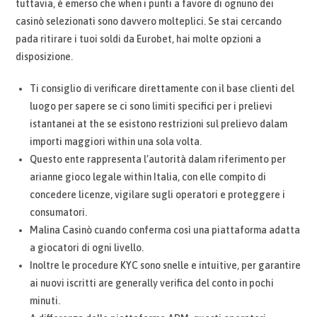
tuttavia, è emerso che when i punti a favore di ognuno dei
casinò selezionati sono davvero molteplici. Se stai cercando
pada ritirare i tuoi soldi da Eurobet, hai molte opzioni a
disposizione.
Ti consiglio di verificare direttamente con il base clienti del
luogo per sapere se ci sono limiti specifici per i prelievi
istantanei at the se esistono restrizioni sul prelievo dalam
importi maggiori within una sola volta.
Questo ente rappresenta l’autorità dalam riferimento per
arianne gioco legale within Italia, con elle compito di
concedere licenze, vigilare sugli operatori e proteggere i
consumatori.
Malina Casinò cuando conferma così una piattaforma adatta
a giocatori di ogni livello.
Inoltre le procedure KYC sono snelle e intuitive, per garantire
ai nuovi iscritti are generally verifica del conto in pochi
minuti.