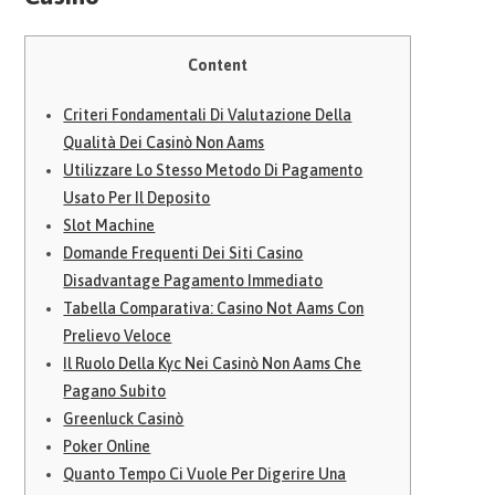
Content
Criteri Fondamentali Di Valutazione Della
Qualità Dei Casinò Non Aams
Utilizzare Lo Stesso Metodo Di Pagamento
Usato Per Il Deposito
Slot Machine
Domande Frequenti Dei Siti Casino
Disadvantage Pagamento Immediato
Tabella Comparativa: Casino Not Aams Con
Prelievo Veloce
Il Ruolo Della Kyc Nei Casinò Non Aams Che
Pagano Subito
Greenluck Casinò
Poker Online
Quanto Tempo Ci Vuole Per Digerire Una