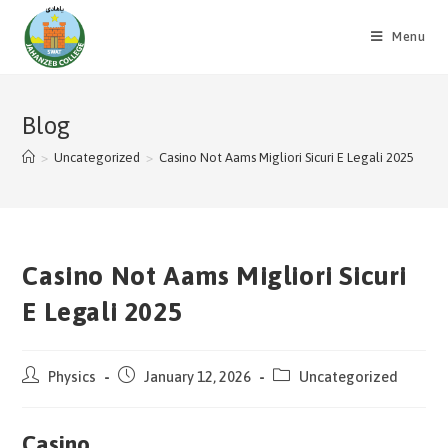
Skip
to
Menu
content
Blog
>
Uncategorized
>
Casino Not Aams Migliori Sicuri E Legali 2025
Casino Not Aams Migliori Sicuri
E Legali 2025
Post
Post
Post
Physics
January 12, 2026
Uncategorized
author:
published:
category:
Casino