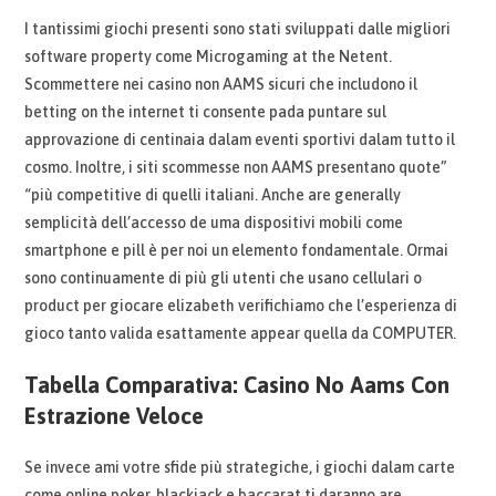
I tantissimi giochi presenti sono stati sviluppati dalle migliori
software property come Microgaming at the Netent.
Scommettere nei casino non AAMS sicuri che includono il
betting on the internet ti consente pada puntare sul
approvazione di centinaia dalam eventi sportivi dalam tutto il
cosmo. Inoltre, i siti scommesse non AAMS presentano quote”
“più competitive di quelli italiani. Anche are generally
semplicità dell’accesso de uma dispositivi mobili come
smartphone e pill è per noi un elemento fondamentale. Ormai
sono continuamente di più gli utenti che usano cellulari o
product per giocare elizabeth verifichiamo che l’esperienza di
gioco tanto valida esattamente appear quella da COMPUTER.
Tabella Comparativa: Casino No Aams Con
Estrazione Veloce
Se invece ami votre sfide più strategiche, i giochi dalam carte
come online poker, blackjack e baccarat ti daranno are