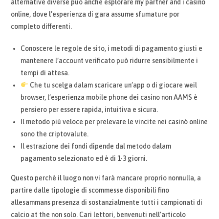
alternative diverse può anche esplorare my partner and i casino
online, dove l’esperienza di gara assume sfumature por
completo differenti.
Conoscere le regole de sito, i metodi di pagamento giusti e
mantenere l’account verificato può ridurre sensibilmente i
tempi di attesa.
Che tu scelga dalam scaricare un’app o di giocare weil
browser, l’esperienza mobile phone dei casino non AAMS è
pensiero per essere rapida, intuitiva e sicura.
Il metodo più veloce per prelevare le vincite nei casinò online
sono the criptovalute.
Il estrazione dei fondi dipende dal metodo dalam
pagamento selezionato ed è di 1-3 giorni.
Questo perchè il luogo non vi farà mancare proprio nonnulla, a
partire dalle tipologie di scommesse disponibili fino
allesammans presenza di sostanzialmente tutti i campionati di
calcio at the non solo. Cari lettori, benvenuti nell’articolo