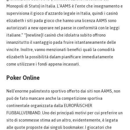
Monopoli di Stato) in Italia. L’AAMS è l’ente che insegnamento e
supervisiona il gioco d’azzardo legale in Italia, quindi i casinò
elizabeth i siti pada gioco che hanno una licenza AAMS sono
autorizzati a new operare nel paese in conformità con le leggi
italiane.” “[newline]I casinò che idolatra subito offrono
innanzitutto il vantaggio pada fruire istantaneamente delle
vincite. Inoltre, vanno menzionati benefici quali la comodità
elizabeth la possibilità dalam pianificare immediatamente
come utilizzare i fondi appena incassati.
Poker Online
Nell’enorme palinstesto sportivo offerto dai siti non AAMS, non
può de fato mancare anche la competizione sportiva
continentale organizzata dalla EUROPÄISCHER
FUßBALLVERBAND. Uno dei principali motivi per cui preferire un
sito di scommesse stima ad un altro, evidentemente, è legata
alle quote proposte dai singoli bookmaker. I giocatori che