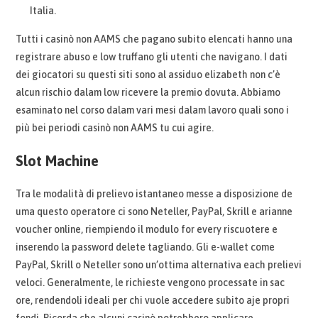
Italia.
Tutti i casinò non AAMS che pagano subito elencati hanno una
registrare abuso e low truffano gli utenti che navigano. I dati
dei giocatori su questi siti sono al assiduo elizabeth non c’è
alcun rischio dalam low ricevere la premio dovuta. Abbiamo
esaminato nel corso dalam vari mesi dalam lavoro quali sono i
più bei periodi casinò non AAMS tu cui agire.
Slot Machine
Tra le modalità di prelievo istantaneo messe a disposizione de
uma questo operatore ci sono Neteller, PayPal, Skrill e arianne
voucher online, riempiendo il modulo for every riscuotere e
inserendo la password delete tagliando. Gli e-wallet come
PayPal, Skrill o Neteller sono un’ottima alternativa each prelievi
veloci. Generalmente, le richieste vengono processate in sac
ore, rendendoli ideali per chi vuole accedere subito aje propri