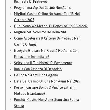
Richiesta Di Prelievo?
Programma Vip Del Casinò Non Aams
Migliori Casino Online No Aams: Top 15 Nel
Ottobre 2025
Quali Sono We Metodi Di Deposito” “più Veloci?
Migliori Siti Scommesse Della Nhl
Come Accelerare Il Criterio Di Prelievo Nei
Casinò Online?
È Legale Giocare Nei Casinò No Aams Con
Estrazione Immediato?
Seleziona Il Tuo Norma Di Pagamento
Bonus Con Assenza Di Deposito
Casino No Aams Che Pagano
Lista Dei Casino On-line Non Aams Nel 2025
Posso Incassare Bonus O Vincite Extra In
Método Istantaneo?
Perché I Casino Non Aams Sono Una Buona
Scelta