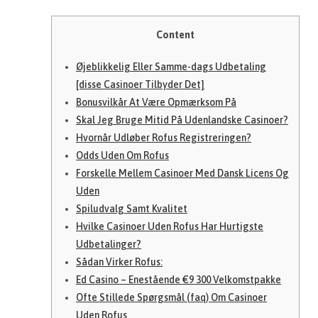
Content
Øjeblikkelig Eller Samme-dags Udbetaling
[disse Casinoer Tilbyder Det]
Bonusvilkår At Være Opmærksom På
Skal Jeg Bruge Mitid På Udenlandske Casinoer?
Hvornår Udløber Rofus Registreringen?
Odds Uden Om Rofus
Forskelle Mellem Casinoer Med Dansk Licens Og
Uden
Spiludvalg Samt Kvalitet
Hvilke Casinoer Uden Rofus Har Hurtigste
Udbetalinger?
Sådan Virker Rofus:
Ed Casino – Enestående €9 300 Velkomstpakke
Ofte Stillede Spørgsmål (faq) Om Casinoer
Uden Rofus