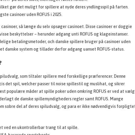
lket gør det muligt for spillere at nyde deres yndlingsspil på farten.
igste casinoer uden ROFUS i 2025.
ke casinoer, så længe du selv opsøger casinoet. Disse casinoer er doggie
 visse beskyttelser – herunder adgang unti ROFUS og klageinstanser.
elige betalingsmetoder, och danske spillere bruger på casinoer uden
 det danske system og tillader derfor adgang uanset ROFUS-status.
?
iludvalg, som tiltaler spillere med forskellige præferencer. Denne
 det spil, welcher passer til noise spillestil og muslihat, og sikrer
est populære måder at spille poker uden omkring ROFUS er ved at væl
r underlagt de danske spillemyndigheders regler samt ROFUS. Mange
m sobre del af deres spiludvalg, og para er ikke nødvendigvis forpligte
 ved en ukontrollerbar trang til at spille.