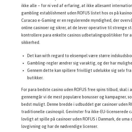
ikke alle – for ni ved af erfaring, at ikke allesamt internati
gambling establishment uden ROFUS listet hos os på kasinoude
Curacao e-Gaming er en regulerende myndighed, der overvåg
online casinoer og sikrer, at de lever operative til strenge s
kontrollere para enkelte casinos udbetalingspolitikker for at
sikkerhed.
Det kan with regard to eksempel være større indskudsbonu
Gambling-regler ændrer sig varaktig, og der har muligh
Gennem dette kan spillere frivilligt udelukke sig selv fra 
butikker.
For para bedste casino uden ROFUS free spins tilbud, skal 
gennemgår vi de mest populære bonusser og kampagner, som
bedst muligt. Denne bredde i udbuddet gør casinoer uden RO
traditionelle casinospil. Gevinster fra ikke-EU-licenserede c
lovligt at spille på casinoer uden ROFUS i Danmark, de um
lovgivning og har de nødvendige licenser.