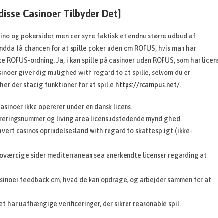
disse Casinoer Tilbyder Det]
ino og pokersider, men der syne faktisk et endnu større udbud af
ndda få chancen for at spille poker uden om ROFUS, hvis man har
ske ROFUS-ordning. Ja, i kan spille på casinoer uden ROFUS, som har licen
sinoer giver dig mulighed with regard to at spille, selvom du er
her der stadig funktioner for at spille
https://rcampus.net/
.
casinoer ikke opererer under en dansk licens.
istreringsnummer og living area licensudstedende myndighed.
hvert casinos oprindelsesland with regard to skattespligt (ikke-
oværdige sider mediterranean sea anerkendte licenser regarding at
asinoer feedback om, hvad de kan opdrage, og arbejder sammen for at
et har uafhængige verificeringer, der sikrer reasonable spil.