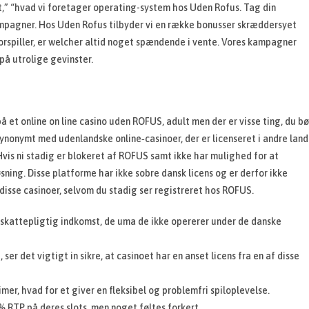
lt,” “hvad vi foretager operating-system hos Uden Rofus. Tag din
ampagner. Hos Uden Rofus tilbyder vi en række bonusser skræddersyet
torspiller, er welcher altid noget spændende i vente. Vores kampagner
på utrolige gevinster.
 på et online on line casino uden ROFUS, adult men der er visse ting, du bø
onymt med udenlandske online‑casinoer, der er licenseret i andre lan
Hvis ni stadig er blokeret af ROFUS samt ikke har mulighed for at
sning. Disse platforme har ikke sobre dansk licens og er derfor ikke
disse casinoer, selvom du stadig ser registreret hos ROFUS.
 skattepligtig indkomst, de uma de ikke opererer under de danske
er det vigtigt in sikre, at casinoet har en anset licens fra en af disse
er, hvad for et giver en fleksibel og problemfri spiloplevelse.
 RTP på deres slots, men noget føltes forkert.