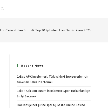
d
>
Casino Uden Rofus ᐈ Top 20 Spilsider Uden Dansk Licens 2025
Recent News
1xBet APK İncelemesi: Türkiye’deki Sporseverler İçin
Güvenilir Bahis Platformu
1xbet Apk Son Sürüm İncelemesi: Spor Tutkunları İçin
En İyi Seçenek
Hoe kies je het juiste spel bij Beste Online Casino