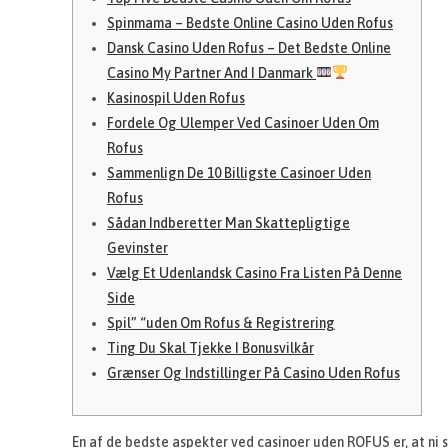
Spinmama – Bedste Online Casino Uden Rofus
Dansk Casino Uden Rofus – Det Bedste Online
Casino My Partner And I Danmark
Kasinospil Uden Rofus
Fordele Og Ulemper Ved Casinoer Uden Om
Rofus
Sammenlign De 10 Billigste Casinoer Uden
Rofus
Sådan Indberetter Man Skattepligtige
Gevinster
Vælg Et Udenlandsk Casino Fra Listen På Denne
Side
Spil” “uden Om Rofus & Registrering
Ting Du Skal Tjekke I Bonusvilkår
Grænser Og Indstillinger På Casino Uden Rofus
En af de bedste aspekter ved casinoer uden ROFUS er, at ni