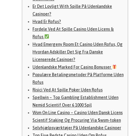
Er Det Lovligt With Spille På Udenlandske
Casinoer?
Hvad Er Rofus?
Fordele Ved At Spille Casino Uden Licens &
Rofus
Hvad Emergeny Room Et Casino Uden Rofus, Og
Hvordan Adskiller Det Sig Fra Danske
Licenserede Casinoer?
Udenlandske Marked For Casino Bonusser
Populære Betalingsmetoder På Platforme Uden
Rofus
Risici Ved At Spille Poker Uden Rofus
Spellwin – Top Gambling Establishment Uden
Nemid Scientif Over 6 1000 Spil
Wsm On Line Casino – Casino Uden Dansk Licens
Scientif Staking Og Procuring Via $wsm-token
Selvhjælpsværktøjer På Udenlandske Casinoer
Top Five Bedste Casino Uden Om Rofus