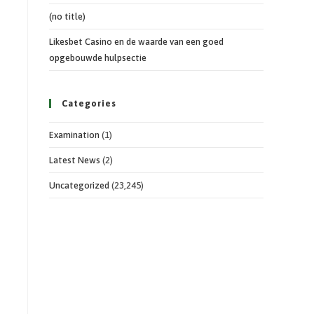
(no title)
Likesbet Casino en de waarde van een goed
opgebouwde hulpsectie
Categories
Examination
(1)
Latest News
(2)
Uncategorized
(23,245)