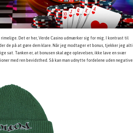
 rimelige. Det er her, Verde Casino udmærker sig for mig. I kontrast til
jder de på at gøre dem klare. Når jeg modtager et bonus, tjekker jeg alt
e sat. Tanken er, at bonusen skal øge oplevelsen, ikke lave en svær
ioner med ren bevidsthed. Så kan man udnytte fordelene uden negative