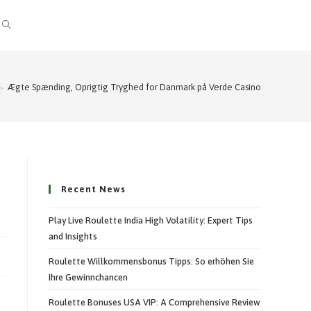
>
Ægte Spænding, Oprigtig Tryghed for Danmark på Verde Casino
Recent News
Play Live Roulette India High Volatility: Expert Tips
and Insights
Roulette Willkommensbonus Tipps: So erhöhen Sie
Ihre Gewinnchancen
Roulette Bonuses USA VIP: A Comprehensive Review