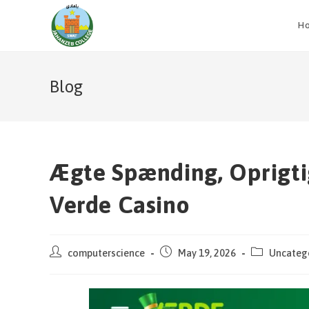
Skip
to
H
content
Blog
Ægte Spænding, Oprigti
Verde Casino
Post
Post
Post
computerscience
May 19, 2026
Uncateg
author:
published:
category: