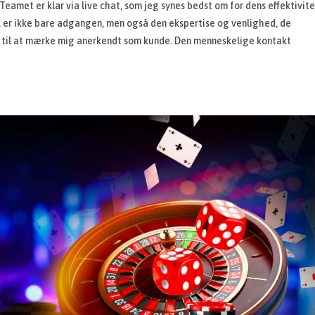
Teamet er klar via live chat, som jeg synes bedst om for dens effektivite
, er ikke bare adgangen, men også den ekspertise og venlighed, de
g til at mærke mig anerkendt som kunde. Den menneskelige kontakt