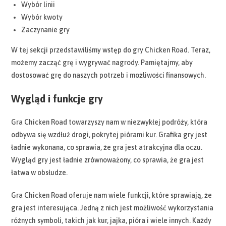
Wybór linii
Wybór kwoty
Zaczynanie gry
W tej sekcji przedstawiliśmy wstęp do gry Chicken Road. Teraz,
możemy zacząć grę i wygrywać nagrody. Pamiętajmy, aby
dostosować grę do naszych potrzeb i możliwości finansowych.
Wygląd i funkcje gry
Gra Chicken Road towarzyszy nam w niezwykłej podróży, która
odbywa się wzdłuż drogi, pokrytej piórami kur. Grafika gry jest
ładnie wykonana, co sprawia, że gra jest atrakcyjna dla oczu.
Wygląd gry jest ładnie zrównoważony, co sprawia, że gra jest
łatwa w obsłudze.
Gra Chicken Road oferuje nam wiele funkcji, które sprawiają, że
gra jest interesująca. Jedną z nich jest możliwość wykorzystania
różnych symboli, takich jak kur, jajka, pióra i wiele innych. Każdy