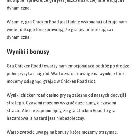
multiplier sprawia, że gra jest jeszcze bardziej interesująca i
dynamiczna.
W sumie, gra Chicken Road jest ładnie wykonana i oferuje nam
wiele funkcji, które sprawiają, że gra jest interesująca i
dynamiczna.
Wyniki i bonusy
Gra Chicken Road towarzy nam emocjonującą podróż po drodze,
pełnej ryzyka i nagród. Warto zwrócić uwagę na wyniki, które
możemy osiągnąć, grając w Chicken Road slot.
Wyniki
chicken road casino
gry są zależne od naszych decyzji i
strategii. Czasami możemy wygrać duże sumy, a czasami
stracić. Ale nie zapominajmy, że gra Chicken Road to gra
hazardowa, a hazard jest niebezpieczny.
Warto zwrócić uwagę na bonusy, które możemy otrzymać,