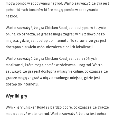
mogą pomóc w zdobywaniu nagród. Warto zauważyć, że gra jest
pełna różnych bonusów, które mogą pomóc w zdobywaniu
nagród.
Warto zauważyć, że gra Chicken Road jest dostępna w kasynie
online, co oznacza, że gracze mogą zagrać w nią z dowolnego
miejsca, gdzie jest dostęp do internetu. To sprawia, że gra jest
dostępna dla wielu osób, niezależnie od ich lokalizacji.
Warto zauważyć, że gra Chicken Road jest pełna różnych
możliwości, które mogą pomóc w zdobywaniu nagród. Warto
zauważyć, że gra jest dostępna w kasynie online, co oznacza, że
gracze mogą zagrać w nią z dowolnego miejsca, gdzie jest
dostęp do internetu.
Wyniki gry
Wyniki gry Chicken Road są bardzo dobre, co oznacza, że gracze
mogą zdobyć wiele nagród. Warto zauważyć, że gra jest pełna