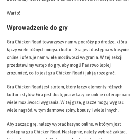
Warto!
Wprowadzenie do gry
Gra Chicken Road towarzyszy nam w podróży po drodze, która
łączy wiele różnych miejsc i kultur. Gra jest dostępna w kasynie
online i oferuje nam wiele możliwości wygrania. W tej sekcji
przedstawimy wstęp do gry, aby mogli Państwo lepiej
zrozumieć, co to jest gra Chicken Road i jak ją rozegrać.
Gra Chicken Road jest slotem, który łączy elementy różnych
kultur i stylów. Gra jest dostępna w kasynie online i oferuje nam
wiele możliwości wygrania. W tej grze, gracze mogą wygrać
wiele nagród, w tym darmowe spiny, bonusy i wiele innych.
Aby zacząć grę, należy wybrać kasyno online, w którym jest
dostępna gra Chicken Road. Następnie, należy wybrać zakład,