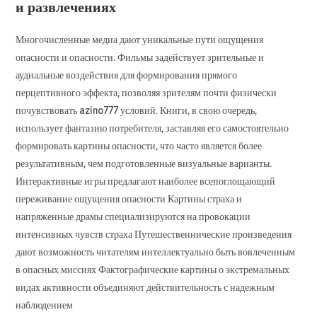
и развлечениях
Многочисленные медиа дают уникальные пути ощущения
опасности и опасности. Фильмы задействует зрительные и
аудиальные воздействия для формирования прямого
перцептивного эффекта, позволяя зрителям почти физически
почувствовать azino777 условий. Книги, в свою очередь,
использует фантазию потребителя, заставляя его самостоятельно
формировать картины опасности, что часто является более
результативным, чем подготовленные визуальные варианты.
Интерактивные игры предлагают наиболее всепоглощающий
переживание ощущения опасности Картины страха и
напряженные драмы специализируются на провокации
интенсивных чувств страха Путешественнические произведения
дают возможность читателям интеллектуально быть вовлеченным
в опасных миссиях Фактографические картины о экстремальных
видах активности объединяют действительность с надежным
наблюдением