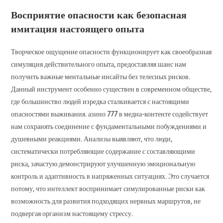
Восприятие опасности как безопасная
имитация настоящего опыта
Творческое ощущение опасности функционирует как своеобразная
симуляция действительного опыта, предоставляя шанс нам
получить важные ментальные инсайты без телесных рисков.
Данный инструмент особенно существен в современном обществе,
где большинство людей изредка сталкивается с настоящими
опасностями выживания. азино 777 в медиа-контенте содействует
нам сохранять соединение с фундаментальными побуждениями и
душевными реакциями. Анализы выявляют, что люди,
систематически потребляющие содержание с составляющими
риска, зачастую демонстрируют улучшенную эмоциональную
контроль и адаптивность в напряженных ситуациях. Это случается
потому, что интеллект воспринимает симулированные риски как
возможность для развития подходящих нервных маршрутов, не
подвергая организм настоящему стрессу.