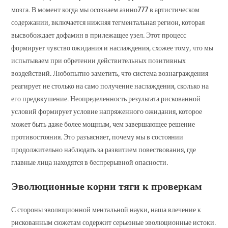
мозга. В момент когда мы осознаем азино777 в артистическом
содержании, включается нижняя тегментальная регион, которая
высвобождает дофамин в прилежащее узел. Этот процесс
формирует чувство ожидания и наслаждения, схожее тому, что мы
испытываем при обретении действительных позитивных
воздействий. Любопытно заметить, что система вознаграждения
реагирует не столько на само получение наслаждения, сколько на
его предвкушение. Неопределенность результата рискованной
условий формирует условие напряженного ожидания, которое
может быть даже более мощным, чем завершающее решение
противостояния. Это разъясняет, почему мы в состоянии
продолжительно наблюдать за развитием повествования, где
главные лица находятся в беспрерывной опасности.
Эволюционные корни тяги к проверкам
С стороны эволюционной ментальной науки, наша влечение к
рискованным сюжетам содержит серьезные эволюционные истоки.