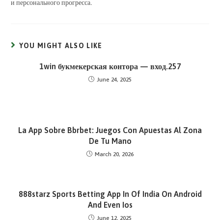
и персонального прогресса.
YOU MIGHT ALSO LIKE
1win букмекерская контора — вход.257
June 24, 2025
La App Sobre Bbrbet: Juegos Con Apuestas Al Zona
De Tu Mano
March 20, 2026
888starz Sports Betting App In Of India On Android
And Even Ios
June 12, 2025