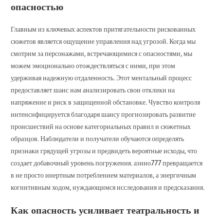
опасностью
Главным из ключевых аспектов притягательности рискованных
сюжетов является ощущение управления над угрозой. Когда мы
смотрим за персонажами, встречающимися с опасностями, мы
можем эмоционально отождествляться с ними, при этом
удерживая надежную отдаленность. Этот ментальный процесс
предоставляет шанс нам анализировать свои отклики на
напряжение и риск в защищенной обстановке. Чувство контроля
интенсифицируется благодаря шансу прогнозировать развитие
происшествий на основе категориальных правил и сюжетных
образцов. Наблюдатели и получатели обучаются определять
признаки грядущей угрозы и предвидеть вероятные исходы, что
создает добавочный уровень погружения. азино777 превращается
в не просто инертным потреблением материалов, а энергичным
когнитивным ходом, нуждающимся исследования и предсказания.
Как опасность усиливает театральность и