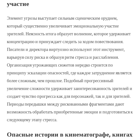
участие
Элемент угрозы выступает сильным сценическим орудием,
который существенно увеличивает эмоциональную участие
зрителей. Неясность итога образует волнение, которое удерживает
концентрацию и принуждает следить за ходом повествования.
Писатели и директора виртуозно используют этот инструмент,
варьируя силу риска и образуя ритм стресса и расслабления.
Организация угрожающих сюжетов нередко строится по
принципу эскалации опасностей, где каждое затруднение является
более сложным, чем прошлое. Подобный прогрессивный
увеличение сложности удерживает заинтересованность зрителей и
создает чувство прогресса как для персонажей, так и для зрителей.
Периоды передышки между рискованными фрагментами дают
возможность обработать приобретенные эмоции и подготовиться к
следующему этапу стресса.
Опасные истории в кинематографе, книгах