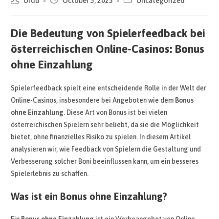
Urdu
October 5, 2025
Uncategorized
author:
published:
category:
Die Bedeutung von Spielerfeedback bei
österreichischen Online-Casinos: Bonus
ohne Einzahlung
Spielerfeedback spielt eine entscheidende Rolle in der Welt der
Online-Casinos, insbesondere bei Angeboten wie dem
Bonus
ohne Einzahlung
. Diese Art von Bonus ist bei vielen
österreichischen Spielern sehr beliebt, da sie die Möglichkeit
bietet, ohne finanzielles Risiko zu spielen. In diesem Artikel
analysieren wir, wie Feedback von Spielern die Gestaltung und
Verbesserung solcher Boni beeinflussen kann, um ein besseres
Spielerlebnis zu schaffen.
Was ist ein Bonus ohne Einzahlung?