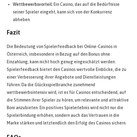
Wettbewerbsvorteil:
Ein Casino, das auf die Bedürfnisse
seiner Spieler eingeht, kann sich von der Konkurrenz
abheben.
Fazit
Die Bedeutung von Spielerfeedback bei Online-Casinos in
Österreich, insbesondere in Bezug auf den Bonus ohne
Einzahlung, kann nicht hoch genug eingeschätzt werden.
Spielerfeedback bietet den Casinos wertvolle Einblicke, die zu
einer Verbesserung ihrer Angebote und Dienstleistungen
führen. Da die Glücksspielbranche zunehmend
wettbewerbsintensiv wird, ist es für Casinos entscheidend, auf
die Stimmen ihrer Spieler zu hören, um relevante und attraktive
Boni anzubieten. Ein positives Spielerlebnis wird nicht nur die
Spielerbindung erhöhen, sondern auch das Vertrauen in die
Marke stärken und letztendlich den Erfolg des Casinos sichern.