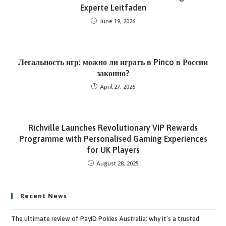
Experte Leitfaden
June 19, 2026
Легальность игр: можно ли играть в Pinco в России
законно?
April 27, 2026
Richville Launches Revolutionary VIP Rewards
Programme with Personalised Gaming Experiences
for UK Players
August 28, 2025
Recent News
The ultimate review of PayID Pokies Australia: why it’s a trusted