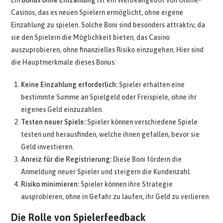
Ein
Bonus ohne Einzahlung
ist ein Werbeangebot von Online-
Casinos, das es neuen Spielern ermöglicht, ohne eigene
Einzahlung zu spielen. Solche Boni sind besonders attraktiv, da
sie den Spielern die Möglichkeit bieten, das Casino
auszuprobieren, ohne finanzielles Risiko einzugehen. Hier sind
die Hauptmerkmale dieses Bonus:
Keine Einzahlung erforderlich:
Spieler erhalten eine
bestimmte Summe an Spielgeld oder Freispiele, ohne ihr
eigenes Geld einzuzahlen.
Testen neuer Spiele:
Spieler können verschiedene Spiele
testen und herausfinden, welche ihnen gefallen, bevor sie
Geld investieren.
Anreiz für die Registrierung:
Diese Boni fördern die
Anmeldung neuer Spieler und steigern die Kundenzahl.
Risiko minimieren:
Spieler können ihre Strategie
ausprobieren, ohne in Gefahr zu laufen, ihr Geld zu verlieren.
Die Rolle von Spielerfeedback