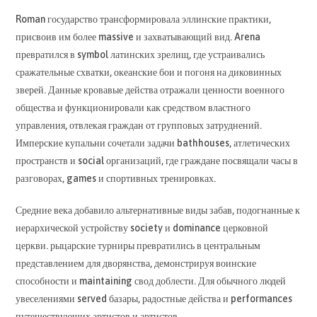
Roman государство трансформировала эллинские практики,
присвоив им более massive и захватывающий вид. Arena
превратился в symbol латинских зрелищ, где устраивались
сражательные схватки, океанские бои и погоня на диковинных
зверей. Данные кровавые действа отражали ценности военного
общества и функционировали как средством властного
управления, отвлекая граждан от групповых затруднений.
Имперские купальни сочетали задачи bathhouses, атлетических
пространств и social организаций, где граждане посвящали часы в
разговорах, games и спортивных тренировках.
Средние века добавило альтернативные виды забав, подогнанные к
иерархической устройству society и dominance церковной
церкви. рыцарские турниры превратились в центральным
представлением для дворянства, демонстрируя воинские
способности и maintaining свод доблести. Для обычного людей
увеселениями served базары, радостные действа и performances
путешествующих артистов и артистов.