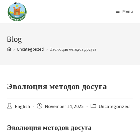
Skip
to
Menu
content
Blog
>
Uncategorized
>
Эволюция методов досуга
Эволюция методов досуга
Post
Post
Post
English
November 14, 2025
Uncategorized
author:
published:
category:
Эволюция методов досуга