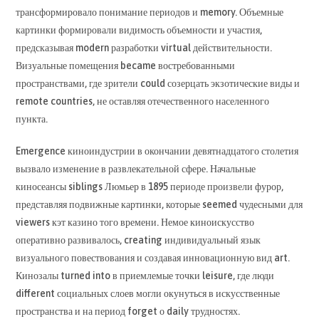
трансформировало понимание периодов и memory. Объемные
картинки формировали видимость объемности и участия,
предсказывая modern разработки virtual действительности.
Визуальные помещения became востребованными
пространствами, где зрители could созерцать экзотические виды и
remote countries, не оставляя отечественного населенного
пункта.
Emergence киноиндустрии в окончании девятнадцатого столетия
вызвало изменение в развлекательной сфере. Начальные
киносеансы siblings Люмьер в 1895 периоде произвели фурор,
представляя подвижные картинки, которые seemed чудесными для
viewers кэт казино того времени. Немое киноискусство
оперативно развивалось, creating индивидуальный язык
визуального повествования и создавая инновационную вид art.
Кинозалы turned into в приемлемые точки leisure, где люди
different социальных слоев могли окунуться в искусственные
пространства и на период forget о daily трудностях.