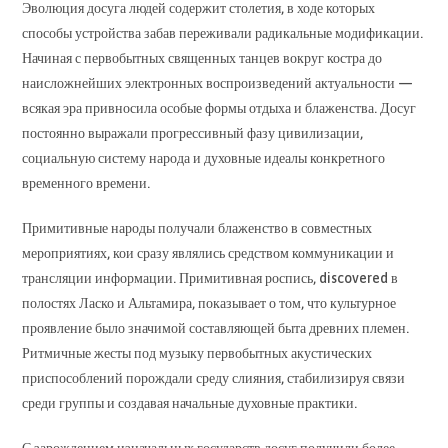
Эволюция досуга людей содержит столетия, в ходе которых
способы устройства забав переживали радикальные модификации.
Начиная с первобытных священных танцев вокруг костра до
наисложнейших электронных воспроизведений актуальности —
всякая эра привносила особые формы отдыха и блаженства. Досуг
постоянно выражали прогрессивный фазу цивилизации,
социальную систему народа и духовные идеалы конкретного
временного времени.
Примитивные народы получали блаженство в совместных
мероприятиях, кои сразу являлись средством коммуникации и
трансляции информации. Примитивная роспись, discovered в
полостях Ласко и Альтамира, показывает о том, что культурное
проявление было значимой составляющей быта древних племен.
Ритмичные жесты под музыку первобытных акустических
приспособлений порождали среду слияния, стабилизируя связи
среди группы и создавая начальные духовные практики.