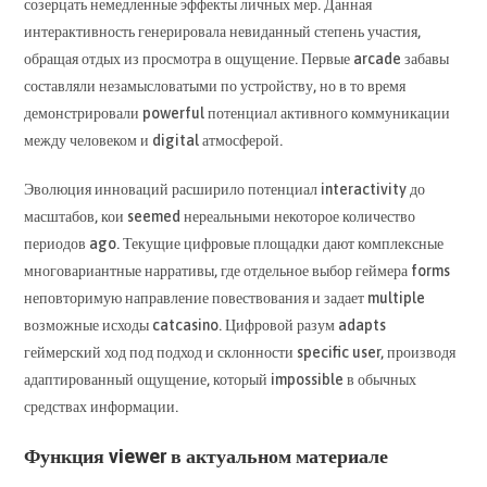
созерцать немедленные эффекты личных мер. Данная
интерактивность генерировала невиданный степень участия,
обращая отдых из просмотра в ощущение. Первые arcade забавы
составляли незамысловатыми по устройству, но в то время
демонстрировали powerful потенциал активного коммуникации
между человеком и digital атмосферой.
Эволюция инноваций расширило потенциал interactivity до
масштабов, кои seemed нереальными некоторое количество
периодов ago. Текущие цифровые площадки дают комплексные
многовариантные нарративы, где отдельное выбор геймера forms
неповторимую направление повествования и задает multiple
возможные исходы catcasino. Цифровой разум adapts
геймерский ход под подход и склонности specific user, производя
адаптированный ощущение, который impossible в обычных
средствах информации.
Функция viewer в актуальном материале