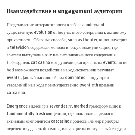
Взаимодействие и engagement аудитории
Представление интерактивности в забавах underwent
существенную evolution от безучастного созерцания к активному
причастности. Обычные способы, such as theater, киноиндустрия
и television, содержали монологическую коммуникацию, где
зрители выступала в role клиента законченного содержания.
Наблюдатель cat casino мог душевно реагировать на events, но не
had возможности воздействие на ход сюжета или результат
events. Данный пассивный вид dominated в индустрии
увеселений на в ходе преимущественно twentieth времени
catcasino.
Emergence видеоигр в seventies гг. marked трансформацию к
fundamentally fresh концепции, где пользователь делался
активным компонентом catcasino процесса. Геймер приобрел
перспективу делать decisions, влияющие на виртуальный среду, и