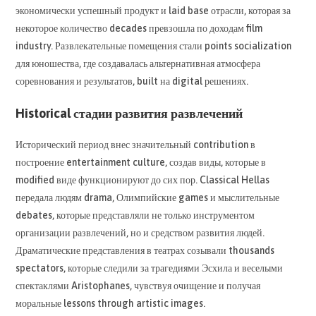
экономически успешный продукт и laid base отрасли, которая за
некоторое количество decades превзошла по доходам film
industry. Развлекательные помещения стали points socialization
для юношества, где создавалась альтернативная атмосфера
соревнования и результатов, built на digital решениях.
Historical стадии развития развлечений
Исторический период внес значительный contribution в
построение entertainment culture, создав виды, которые в
modified виде функционируют до сих пор. Classical Hellas
передала людям drama, Олимпийские games и мыслительные
debates, которые представляли не только инструментом
организации развлечений, но и средством развития людей.
Драматические представления в театрах созывали thousands
spectators, которые следили за трагедиями Эсхила и веселыми
спектаклями Aristophanes, чувствуя очищение и получая
моральные lessons through artistic images.