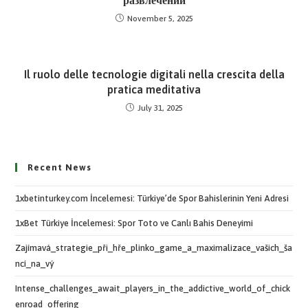
развлечений
November 5, 2025
Il ruolo delle tecnologie digitali nella crescita della
pratica meditativa
July 31, 2025
Recent News
1xbetinturkey.com İncelemesi: Türkiye’de Spor Bahislerinin Yeni Adresi
1xBet Türkiye İncelemesi: Spor Toto ve Canlı Bahis Deneyimi
Zajímavá_strategie_při_hře_plinko_game_a_maximalizace_vašich_ša
ncí_na_vý
Intense_challenges_await_players_in_the_addictive_world_of_chick
enroad_offering