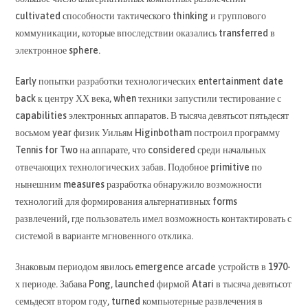
cultivated способности тактического thinking и группового
коммуникации, которые впоследствии оказались transferred в
электронное sphere.
Early попытки разработки технологических entertainment date
back к центру ХХ века, when техники запустили тестирование с
capabilities электронных аппаратов. В тысяча девятьсот пятьдесят
восьмом year физик Уильям Higinbotham построил программу
Tennis for Two на аппарате, что considered среди начальных
отвечающих технологических забав. Подобное primitive по
нынешним measures разработка обнаружило возможности
технологий для формирования альтернативных forms
развлечений, где пользователь имел возможность контактировать с
системой в варианте мгновенного отклика.
Знаковым периодом явилось emergence arcade устройств в 1970-
х периоде. Забава Pong, launched фирмой Atari в тысяча девятьсот
семьдесят втором году, turned компьютерные развлечения в