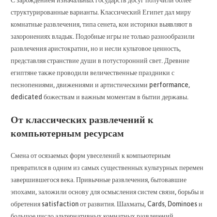
С зарождением изначальных государств досуг получили более
структурированные варианты. Классический Египет дал миру
комнатные развлечения, типа сенета, кои историки выявляют в
захоронениях владык. Подобные игры не только разнообразили
развлечения аристократии, но и несли культовое ценность,
представляя странствие души в потусторонний свет. Древние
египтяне также проводили величественные праздники с
песнопениями, движениями и артистическими performance,
dedicated божествам и важным моментам в бытии державы.
От классических развлечений к
компьютерным ресурсам
Смена от осязаемых форм увеселений к компьютерным
превратился в одним из самых существенных культурных перемен
завершившегося века. Привычные развлечения, бытовавшие
эпохами, заложили основу для осмысления систем связи, борьбы и
обретения satisfaction от развития. Шахматы, Cards, Dominoes и
большое число альтернативных комнатных развлечений