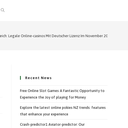
eich: Legale Online-casinos Mit Deutscher Lizenz Im November 2025
Recent News
Free Online Slot Games A Fantastic Opportunity to
Experience the Joy of playing for Money
Explore the latest online pokies NZ trends: features
that enhance your experience
Crash-predictor1 Aviator-predictor: Our