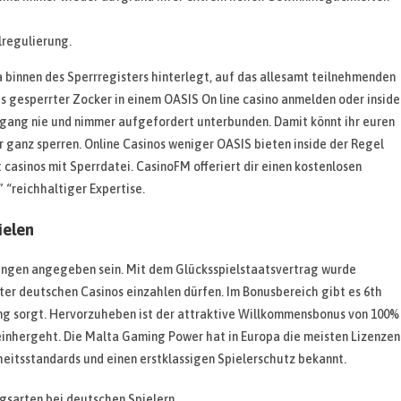
lregulierung.
 binnen des Sperrregisters hinterlegt, auf das allesamt teilnehmenden
s gesperrter Zocker in einem OASIS On line casino anmelden oder inside
Vorgang nie und nimmer aufgefordert unterbunden. Damit könnt ihr euren
r ganz sperren. Online Casinos weniger OASIS bieten inside der Regel
casinos mit Sperrdatei. CasinoFM offeriert dir einen kostenlosen
 “reichhaltiger Expertise.
ielen
lungen angegeben sein. Mit dem Glücksspielstaatsvertrag wurde
nter deutschen Casinos einzahlen dürfen. Im Bonusbereich gibt es 6th
ng sorgt. Hervorzuheben ist der attraktive Willkommensbonus von 100%
 einhergeht. Die Malta Gaming Power hat in Europa die meisten Lizenzen
rheitsstandards und einen erstklassigen Spielerschutz bekannt.
gsarten bei deutschen Spielern.