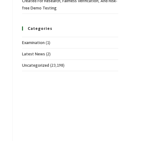
Created For Research, Fairness Verification, And Risk-
free Demo Testing
Categories
Examination
(1)
Latest News
(2)
Uncategorized
(23,198)