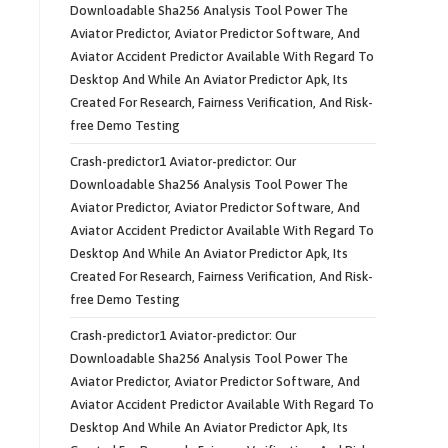
Downloadable Sha256 Analysis Tool Power The
Aviator Predictor, Aviator Predictor Software, And
Aviator Accident Predictor Available With Regard To
Desktop And While An Aviator Predictor Apk, Its
Created For Research, Fairness Verification, And Risk-
free Demo Testing
Crash-predictor1 Aviator-predictor: Our
Downloadable Sha256 Analysis Tool Power The
Aviator Predictor, Aviator Predictor Software, And
Aviator Accident Predictor Available With Regard To
Desktop And While An Aviator Predictor Apk, Its
Created For Research, Fairness Verification, And Risk-
free Demo Testing
Crash-predictor1 Aviator-predictor: Our
Downloadable Sha256 Analysis Tool Power The
Aviator Predictor, Aviator Predictor Software, And
Aviator Accident Predictor Available With Regard To
Desktop And While An Aviator Predictor Apk, Its