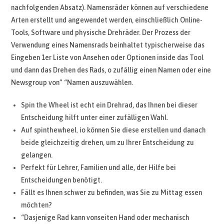
nachfolgenden Absatz). Namensräder können auf verschiedene
Arten erstellt und angewendet werden, einschließlich Online-
Tools, Software und physische Drehräder. Der Prozess der
Verwendung eines Namensrads beinhaltet typischerweise das
Eingeben 1er Liste von Ansehen oder Optionen inside das Tool
und dann das Drehen des Rads, o zufällig einen Namen oder eine
Newsgroup von” “Namen auszuwählen.
Spin the Wheel ist echt ein Drehrad, das Ihnen bei dieser
Entscheidung hilft unter einer zufälligen Wahl.
Auf spinthewheel. io können Sie diese erstellen und danach
beide gleichzeitig drehen, um zu Ihrer Entscheidung zu
gelangen.
Perfekt für Lehrer, Familien und alle, der Hilfe bei
Entscheidungen benötigt.
Fällt es Ihnen schwer zu befinden, was Sie zu Mittag essen
möchten?
“Dasjenige Rad kann vonseiten Hand oder mechanisch