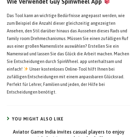
Wie Verwendet Guy Spinwheel App
Das Tool kann an wichtige Bedürfnisse angepasst werden, wie
zum Beispiel die Anzahl dieser gleichzeitig angezeigten
Ansehen, den Stil darüber hinaus das Aussehen dieses Rads und
family room Drehmechanismus. Müssen Sie einen zufälligen Ruf
aus einer großen Namensliste auswählen? Erstellen Sie ein
Namensrad und lassen Sie das Glück die Arbeit machen. Machen
Sie Entscheidungen durch SpinWheel. app unterhaltsam und
einfach!
Unser kostenloses Online-Tool hilft Ihnen bei
zufälligen Entscheidungen mit einem anpassbaren Glücksrad.
Perfekt für Lehrer, Familien und jeden, der Hilfe bei
Entscheidungen benötigt.
YOU MIGHT ALSO LIKE
Aviator Game India invites casual players to enjoy