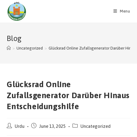
Skip
to
Menu
content
Blog
>
Uncategorized
>
Glücksrad Online Zufallsgenerator Darüber Hinaus
Glücksrad Online
Zufallsgenerator Darüber Hinaus
Entscheidungshilfe
Post
Post
Post
Urdu
June 13, 2025
Uncategorized
author:
published:
category: