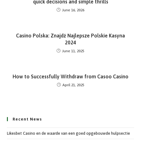
quick decisions and simple thrills
June 16, 2026
Casino Polska: Znajdź Najlepsze Polskie Kasyna
2024
June 11, 2025
How to Successfully Withdraw from Casoo Casino
April 21, 2025
Recent News
Likesbet Casino en de waarde van een goed opgebouwde hulpsectie