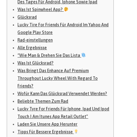
Des Tages Für Android, Iphone Sowie Ipad
Was Ist Spinwheel App?
Glücksrad
Lucky Tire For Friends Für Android Im Yahoo And
Google Play Store
Rad-einstellungen
Alle Ergebnisse
“Wie Man & Drehen Sie Das Lista
Was Ist Glücksrad?
Was Bringt Das Enhance Auf Premium
Throughout Lucky Wheel With Regard To
Friends?
Wofür Kann Das Glücksrad Verwendet Werden?
Beliebte Themen Zum Rad
Lucky Tyre For Friends Für Iphone, Ipad Und Ipod
Touch I Am Itunes App Retail Outlet”
Laden Sie Unsere App Herunter
Tipps Für Bessere Ergebnisse