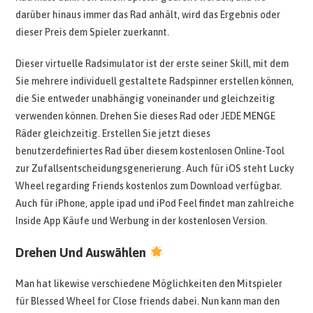
darüber hinaus immer das Rad anhält, wird das Ergebnis oder
dieser Preis dem Spieler zuerkannt.
Dieser virtuelle Radsimulator ist der erste seiner Skill, mit dem
Sie mehrere individuell gestaltete Radspinner erstellen können,
die Sie entweder unabhängig voneinander und gleichzeitig
verwenden können. Drehen Sie dieses Rad oder JEDE MENGE
Räder gleichzeitig. Erstellen Sie jetzt dieses
benutzerdefiniertes Rad über diesem kostenlosen Online-Tool
zur Zufallsentscheidungsgenerierung. Auch für iOS steht Lucky
Wheel regarding Friends kostenlos zum Download verfügbar.
Auch für iPhone, apple ipad und iPod Feel findet man zahlreiche
Inside App Käufe und Werbung in der kostenlosen Version.
Drehen Und Auswählen
Man hat likewise verschiedene Möglichkeiten den Mitspieler
für Blessed Wheel for Close friends dabei. Nun kann man den