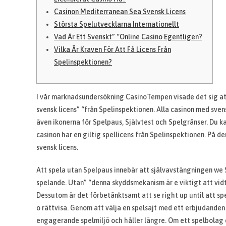
Casinon Mediterranean Sea Svensk Licens
Största Spelutvecklarna Internationellt
Vad Är Ett Svenskt” “Online Casino Egentligen?
Vilka Är Kraven För Att Få Licens Från
Spelinspektionen?
I vår marknadsundersökning CasinoTempen visade det sig att 
svensk licens” “från Spelinspektionen. Alla casinon med sven
även ikonerna för Spelpaus, Självtest och Spelgränser. Du kan
casinon har en giltig spellicens från Spelinspektionen. På 
svensk licens.
Att spela utan Spelpaus innebär att självavstängningen we Sv
spelande. Utan” “denna skyddsmekanism är e viktigt att vidt
Dessutom är det förbetänktsamt att se right up until att sp
o rättvisa. Genom att välja en spelsajt med ett erbjudande
engagerande spelmiljö och håller längre. Om ett spelbolag ej