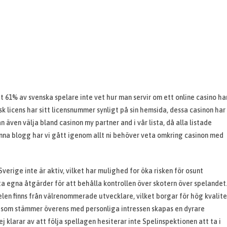
61% av svenska spelare inte vet hur man servir om ett online casino ha
sk licens har sitt licensnummer synligt på sin hemsida, dessa casinon har
 även välja bland casinon my partner and i vår lista, då alla listade
denna blogg har vi gått igenom allt ni behöver veta omkring casinon med
erige inte är aktiv, vilket har mulighed for öka risken för osunt
a egna åtgärder för att behålla kontrollen över skotern över spelandet
elen finns från välrenommerade utvecklare, vilket borgar för hög kvalite
n som stämmer överens med personliga intressen skapas en dyrare
 klarar av att följa spellagen hesiterar inte Spelinspektionen att ta i