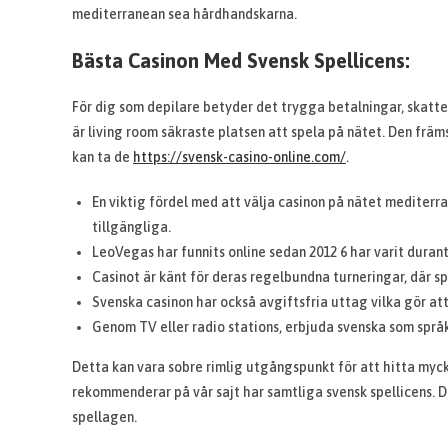
mediterranean sea hårdhandskarna.
Bästa Casinon Med Svensk Spellicens:
För dig som depilare betyder det trygga betalningar, skattef
är living room säkraste platsen att spela på nätet. Den frä
kan ta de
https://svensk-casino-online.com/
.
En viktig fördel med att välja casinon på nätet mediterr
tillgängliga.
LeoVegas har funnits online sedan 2012 6 har varit duran
Casinot är känt för deras regelbundna turneringar, där sp
Svenska casinon har också avgiftsfria uttag vilka gör att
Genom TV eller radio stations, erbjuda svenska som språ
Detta kan vara sobre rimlig utgångspunkt för att hitta myck
rekommenderar på vår sajt har samtliga svensk spellicens. De
spellagen.