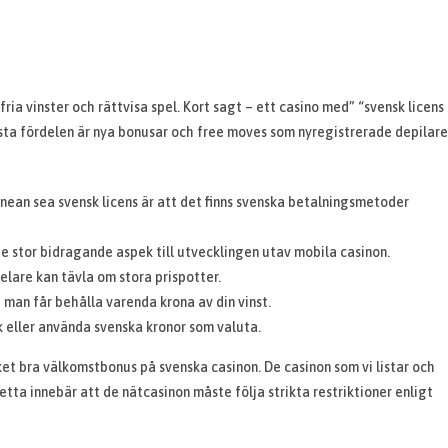
ria vinster och rättvisa spel. Kort sagt – ett casino med” “svensk licens
msta fördelen är nya bonusar och free moves som nyregistrerade depilare
anean sea svensk licens är att det finns svenska betalningsmetoder
te stor bidragande aspek till utvecklingen utav mobila casinon.
elare kan tävla om stora prispotter.
 man får behålla varenda krona av din vinst.
k eller använda svenska kronor som valuta.
et bra välkomstbonus på svenska casinon. De casinon som vi listar och
tta innebär att de nätcasinon måste följa strikta restriktioner enligt