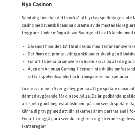
Nya Casinon
Samtidigt innebär detta också att lyckas spelbolagen inte lä
casino med svensk licens nu durante av de mestadels reglera
tryggare. Under många år var Sverige ett av få länder med e
Däremot finns det 1st fåtal casino mediterranean svensk
Det finns ett primtal viktiga skillnader skapligt utländ
För att få behålla sin svenska licens krävs då att de gör 
Även om Anjouan Gaming-licensen inte är lika omfattande
rättvis spelverksamhet och transparens mot spelarna.
Licenssystemet i Sverige bygger på att ge spelare maximalt 
därmed avgörande för din spelhälsa. De är godkända spelsid
att spela gambling establishment på som svensk spelare. Ja
känna dig trygg med att din säkerhet är my partner and i fok
För att kringgå para svenska reglerna registrerade sig dess
skatteregler.