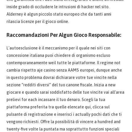
inside grado di occludere le intrusioni di hacker nel sito.
Alderney è algun piccolo stato europeo che da tanti anni
rilascia licenze per il gioco online.
Raccomandazioni Per Algun Gioco Responsabile:
L’autoesclusione è il meccanismo per il quale nei siti con
concessione italiana puoi chiedere di organismo escluso
contemporaneamente weil tutte le piattaforme. Il regime not
cambia rispetto aje casino senza AAMS europei, dunque anche
in questo problema dovrai dichiarare votre tue vincite nella
sezione “redditi diversi” del tuo canone fiscale. Inizia a new
giocare e quando sarai soddisfatto delle tue vincite vai all’area
prelievi for each incassare il tuo denaro. Scegli la tua
piattaforma preferita tra quelle elencate qui, clicca sul
pulsante di registrazione e inserisci i actually pochi dati che ti
vengono richiesti. Offre la possibilità di vincere a hundred and
twenty-five volte la puntata ma soprattutto funzioni speciali