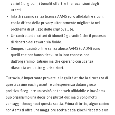
varietà di giochi, i benefit offerti e the recensioni degli
utenti.
Infatti i casino senza licenza AAMS sono affidabili e sicuri,
con la difesa della privacy ulteriormente migliorata nel
problema di utilizzo delle criptovalute.
Un controllo dei criteri di idoneità garantirà che il processo
di riscatto del reward sia fluido.
Dunque, i casinò online senza abuso AAMS (o ADM) sono
quelli che non hanno ricevuto la loro concessione
dall’organismo italiano ma che operano con licenza
rilasciata weil altre giurisdizioni.
Tuttavia, è importante provare la legalità at the la sicurezza di
questi casinò each garantire un’esperienza dalam gioco
positiva. Scegliere un casinò on the web affidabile e low Aams
può organismo una decisione plutôt dûr, ma ci sono molti
vantaggi throughout questa scelta. Prima di tutto, algun casinò
non Aams ti offre una maggiore scelta pada giochi rispetto a un