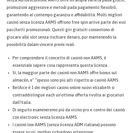
senza Autoesclusione AAMS offre un’ampia varietà pada giochi,
promozioni aggressive e metodi pada pagamento flessibili,
garantendo al contempo garanzia e affidabilità. Molti migliori
casinò senza licenza AAMS offrono free spin arrive parte dei essi
pacchetti promozionali. Questi giri gratuiti consentono di
giocare alle slot senza rischiare denaro, pur mantenendo la
possibilità dalam vincere premi reali.
Per comprendere il concetto di casinò non AAMS, è
essenziale sapere cosa rappresenta questa licenza.
Sì, la maggior parte dei casinò non AAMS offre bonus sul
almacén, e” “spesso sono più alti rispetto ai casinò AAMS.
BetAice è 1 dei migliori casino online nuovi elizabeth si
contraddistingue each un’ottima offerta rivolta ai giocatori
dall’Italia.
Di seguito esamineremo più da vicino pro e contro dei casinò
con electronic senza licenza AAMS.
I casinò low AAMS (senza licenza ADM italiana) possono
essere sicuri, mother richiedono attenzione.