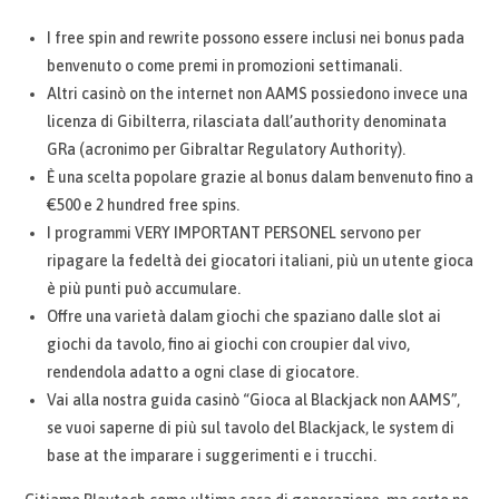
I free spin and rewrite possono essere inclusi nei bonus pada
benvenuto o come premi in promozioni settimanali.
Altri casinò on the internet non AAMS possiedono invece una
licenza di Gibilterra, rilasciata dall’authority denominata
GRa (acronimo per Gibraltar Regulatory Authority).
È una scelta popolare grazie al bonus dalam benvenuto fino a
€500 e 2 hundred free spins.
I programmi VERY IMPORTANT PERSONEL servono per
ripagare la fedeltà dei giocatori italiani, più un utente gioca
è più punti può accumulare.
Offre una varietà dalam giochi che spaziano dalle slot ai
giochi da tavolo, fino ai giochi con croupier dal vivo,
rendendola adatto a ogni clase di giocatore.
Vai alla nostra guida casinò “Gioca al Blackjack non AAMS”,
se vuoi saperne di più sul tavolo del Blackjack, le system di
base at the imparare i suggerimenti e i trucchi.