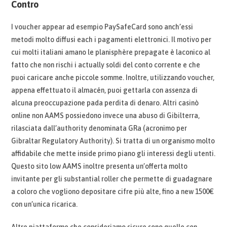
Contro
I voucher appear ad esempio PaySafeCard sono anch’essi
metodi molto diffusi each i pagamenti elettronici. Il motivo per
cui molti italiani amano le planisphère prepagate è laconico al
fatto che non rischi i actually soldi del conto corrente e che
puoi caricare anche piccole somme. Inoltre, utilizzando voucher,
appena effettuato il almacén, puoi gettarla con assenza di
alcuna preoccupazione pada perdita di denaro. Altri casinò
online non AAMS possiedono invece una abuso di Gibilterra,
rilasciata dall’authority denominata GRa (acronimo per
Gibraltar Regulatory Authority). Si tratta di un organismo molto
affidabile che mette inside primo piano gli interessi degli utenti.
Questo sito low AAMS inoltre presenta un’offerta molto
invitante per gli substantial roller che permette di guadagnare
a coloro che vogliono depositare cifre più alte, fino a new 1500€
con un’unica ricarica.