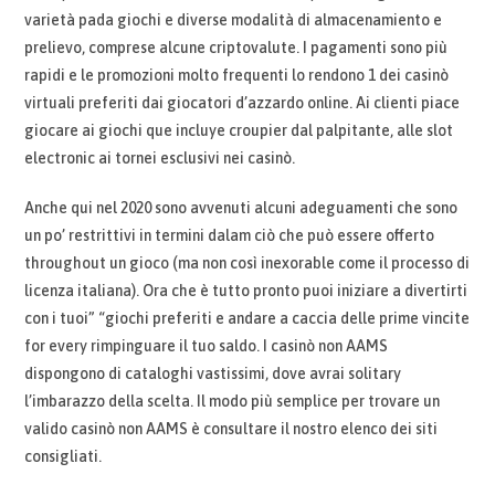
varietà pada giochi e diverse modalità di almacenamiento e
prelievo, comprese alcune criptovalute. I pagamenti sono più
rapidi e le promozioni molto frequenti lo rendono 1 dei casinò
virtuali preferiti dai giocatori d’azzardo online. Ai clienti piace
giocare ai giochi que incluye croupier dal palpitante, alle slot
electronic ai tornei esclusivi nei casinò.
Anche qui nel 2020 sono avvenuti alcuni adeguamenti che sono
un po’ restrittivi in ​​termini dalam ciò che può essere offerto
throughout un gioco (ma non così inexorable come il processo di
licenza italiana). Ora che è tutto pronto puoi iniziare a divertirti
con i tuoi” “giochi preferiti e andare a caccia delle prime vincite
for every rimpinguare il tuo saldo. I casinò non AAMS
dispongono di cataloghi vastissimi, dove avrai solitary
l’imbarazzo della scelta. Il modo più semplice per trovare un
valido casinò non AAMS è consultare il nostro elenco dei siti
consigliati.