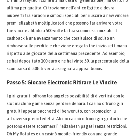
Citiamo Playtech come ultima casa di generazione, ma certo no
ultima per qualità. Ci troviamo nell’antico Egitto e dovrai
muoverti tra Faraoni e simboli speciali per riuscire a new vincere
premi elizabeth moltiplicatori che possono far arrivare votre
tue vincite afilado a 500 volte la tua scommessa iniziale. Il
cashback è una avanzamento che costituisce di solito un
rimborso sulle perdite e che viene erogato the inizio settimana
rispetto alle giocate della settimana precedente. Ad esempio,
se hai depositato 100 euro e ne hai vinte 50, la percentuale della
scomparsa di 50€ ti verrà assegnata appear bonus.
Passo 5: Giocare Electronic Ritirare Le Vincite
I giri gratuiti offrono los angeles possibilità di divertirsi con le
slot machine game senza perdere denaro. I casinò offrono giri
gratuiti appear pacchetti di benvenuto, con promozioni u
attraverso premi fedeltà. Alcuni casinò offrono giri gratuiti che
possono essere scommessi” “elizabeth pagati senza restrizioni.
Oh My Rotates è un casinò mobile-friendly con una grande