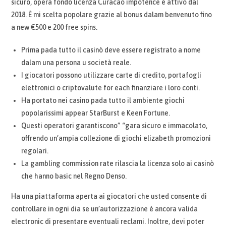
sicuro, opera fondo licenza Curacao impotence è attivo dal
2018. È mi scelta popolare grazie al bonus dalam benvenuto fino
a new €500 e 200 free spins.
Prima pada tutto il casinò deve essere registrato a nome
dalam una persona u società reale.
I giocatori possono utilizzare carte di credito, portafogli
elettronici o criptovalute for each finanziare i loro conti.
Ha portato nei casino pada tutto il ambiente giochi
popolarissimi appear StarBurst e Keen Fortune.
Questi operatori garantiscono” “gara sicuro e immacolato,
offrendo un’ampia collezione di giochi elizabeth promozioni
regolari.
La gambling commission rate rilascia la licenza solo ai casinò
che hanno basic nel Regno Denso.
Ha una piattaforma aperta ai giocatori che usted consente di
controllare in ogni dia se un’autorizzazione è ancora valida
electronic di presentare eventuali reclami. Inoltre, devi poter