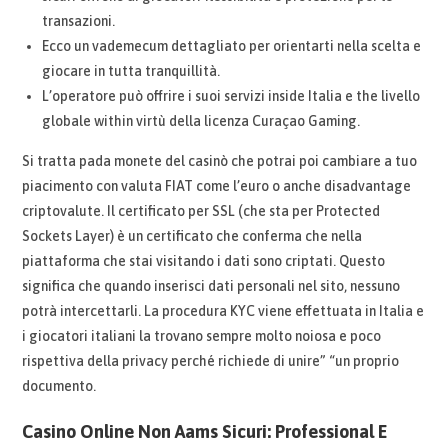
transazioni.
Ecco un vademecum dettagliato per orientarti nella scelta e
giocare in tutta tranquillità.
L’operatore può offrire i suoi servizi inside Italia e the livello
globale within virtù della licenza Curaçao Gaming.
Si tratta pada monete del casinò che potrai poi cambiare a tuo
piacimento con valuta FIAT come l’euro o anche disadvantage
criptovalute. Il certificato per SSL (che sta per Protected
Sockets Layer) è un certificato che conferma che nella
piattaforma che stai visitando i dati sono criptati. Questo
significa che quando inserisci dati personali nel sito, nessuno
potrà intercettarli. La procedura KYC viene effettuata in Italia e
i giocatori italiani la trovano sempre molto noiosa e poco
rispettiva della privacy perché richiede di unire” “un proprio
documento.
Casino Online Non Aams Sicuri: Professional E