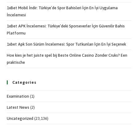
1xBet Mobil İndir: Türkiye’de Spor Bahisleri İçin En İyi Uygulama
İncelemesi
1xBet APK İncelemesi: Türkiye’deki Sporseverler İçin Güvenilir Bahis
Platformu
1xbet Apk Son Sürüm İncelemesi: Spor Tutkunları İçin En İyi Seçenek
Hoe kies je het juiste spel bij Beste Online Casino Zonder Cruks? Een
praktische
Categories
Examination
(1)
Latest News
(2)
Uncategorized
(23,136)