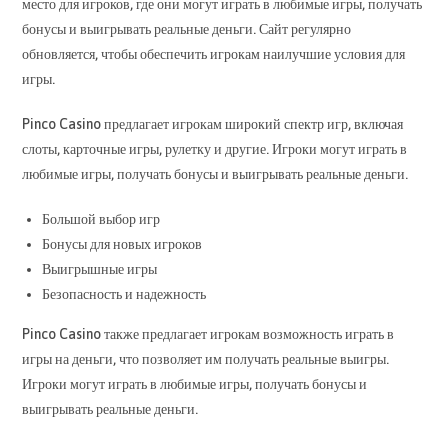
место для игроков, где они могут играть в любимые игры, получать
бонусы и выигрывать реальные деньги. Сайт регулярно
обновляется, чтобы обеспечить игрокам наилучшие условия для
игры.
Pinco Casino предлагает игрокам широкий спектр игр, включая
слоты, карточные игры, рулетку и другие. Игроки могут играть в
любимые игры, получать бонусы и выигрывать реальные деньги.
Большой выбор игр
Бонусы для новых игроков
Выигрышные игры
Безопасность и надежность
Pinco Casino также предлагает игрокам возможность играть в
игры на деньги, что позволяет им получать реальные выигры.
Игроки могут играть в любимые игры, получать бонусы и
выигрывать реальные деньги.