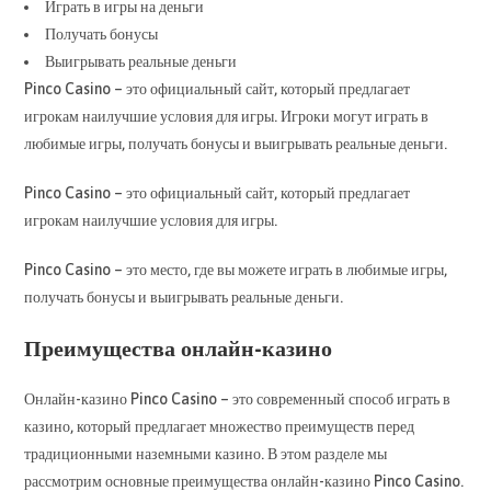
Играть в игры на деньги
Получать бонусы
Выигрывать реальные деньги
Pinco Casino – это официальный сайт, который предлагает
игрокам наилучшие условия для игры. Игроки могут играть в
любимые игры, получать бонусы и выигрывать реальные деньги.
Pinco Casino – это официальный сайт, который предлагает
игрокам наилучшие условия для игры.
Pinco Casino – это место, где вы можете играть в любимые игры,
получать бонусы и выигрывать реальные деньги.
Преимущества онлайн-казино
Онлайн-казино Pinco Casino – это современный способ играть в
казино, который предлагает множество преимуществ перед
традиционными наземными казино. В этом разделе мы
рассмотрим основные преимущества онлайн-казино Pinco Casino.