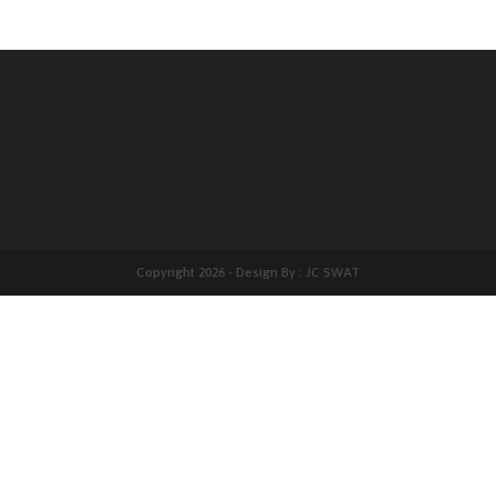
Copyright 2026 - Design By : JC SWAT