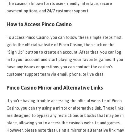
The casino is known for its user-friendly interface, secure
payment options, and 24/7 customer support.
How to Access Pinco Casino
To access Pinco Casino, you can follow these simple steps: first,
go to the official website of Pinco Casino, then click on the
“Sign Up” button to create an account. After that, you can log
in to your account and start playing your favorite games. If you
have any issues or questions, you can contact the casino’s
customer support team via email, phone, or live chat.
Pinco Casino Mirror and Alternative Links
If you’re having trouble accessing the official website of Pinco
Casino, you can try using a mirror or alternative link. These links
are designed to bypass any restrictions or blocks that may be in
place, allowing you to access the casino’s website and games.
However, please note that using a mirror or alternative link may