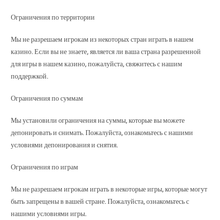
Ограничения по территории
Мы не разрешаем игрокам из некоторых стран играть в нашем
казино. Если вы не знаете, является ли ваша страна разрешенной
для игры в нашем казино, пожалуйста, свяжитесь с нашим
поддержкой.
Ограничения по суммам
Мы установили ограничения на суммы, которые вы можете
депонировать и снимать. Пожалуйста, ознакомьтесь с нашими
условиями депонирования и снятия.
Ограничения по играм
Мы не разрешаем игрокам играть в некоторые игры, которые могут
быть запрещены в вашей стране. Пожалуйста, ознакомьтесь с
нашими условиями игры.