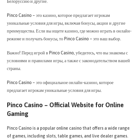
Белоруссию и другие.
Pinco Casino – это казино, которое предлагает игрокам
уникальные условия для игры, включая бонусы, акции и другие
преимущества. Если вы ищете казино, где можно играть в онлайн-
режиме и получать бонусы, то Pinco Casino – это ваш выбор.
Важно! Перед игрой в Pinco Casino, убедитесь, что вы знакомы с
условиями и правилами игры, а также с законодательством вашей
страны.
Pinco Casino – это официальное онлайн-казино, которое
предлагает игрокам уникальные условия для игры.
Pinco Casino – Official Website for Online
Gaming
Pinco Casino is a popular online casino that offers a wide range
of games, including slots, table games, and live dealer games.