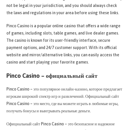
not be legal in your jurisdiction, and you should always check
the laws and regulations in your area before using these links.
Pinco Casino is a popular online casino that offers a wide range
of games, including slots, table games, and live dealer games.
The casino is known for its user-friendly interface, secure
payment options, and 24/7 customer support. With its official
website and mirror/alternative links, you can easily access the
casino and start playing your favorite games.
Pinco Casino – официальный сайт
Pinco Casino – это популярное онлайн-казино, которое предлагает
игрокам широкий спектр игр и развлечений. Официальный сайт
Pinco Casino – это место, где вы можете играть в любимые игры,
получать бонусы и выигрывать реальные деньги.
Официальный сайт Pinco Casino – это безопасное и надежное