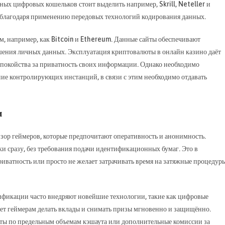
ных цифровых кошельков стоит выделить например, Skrill, Neteller и
 благодаря применению передовых технологий кодирования данных.
, например, как Bitcoin и Ethereum. Данные сайты обеспечивают
шения личных данных. Эксплуатация криптовалюты в онлайн казино даёт
спокойства за приватность своих информации. Однако необходимо
ие контролирующих инстанций, в связи с этим необходимо отдавать
и
зор геймеров, которые предпочитают оперативность и анонимность.
и сразу, без требования подачи идентификационных бумаг. Это в
риватность или просто не желает затрачивать время на затяжные процедур
ификации часто внедряют новейшие технологии, такие как цифровые
яет геймерам делать вклады и снимать призы мгновенно и защищённо.
миты по предельным объемам кэшаута или дополнительные комиссии за