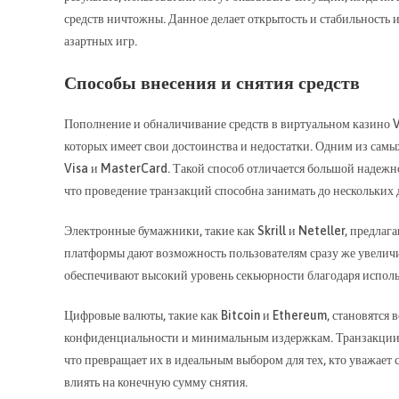
средств ничтожны. Данное делает открытость и стабильность
азартных игр.
Способы внесения и снятия средств
Пополнение и обналичивание средств в виртуальном казино 
которых имеет свои достоинства и недостатки. Одним из самы
Visa и MasterCard. Такой способ отличается большой надежн
что проведение транзакций способна занимать до нескольких 
Электронные бумажники, такие как Skrill и Neteller, предла
платформы дают возможность пользователям сразу же увеличив
обеспечивают высокий уровень секьюрности благодаря испо
Цифровые валюты, такие как Bitcoin и Ethereum, становятся 
конфиденциальности и минимальным издержкам. Транзакции 
что превращает их в идеальным выбором для тех, кто уважает 
влиять на конечную сумму снятия.