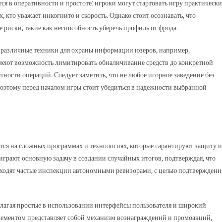
ся в оперативности и простоте: игроки могут стартовать игру практически
х, кто уважает инкогнито и скорость. Однако стоит осознавать, что
риски, такие как неспособность уберечь профиль от фрода.
т различные техники для охраны информации юзеров, например,
еют возможность лимитировать обналичивание средств до конкретной
ности операций. Следует заметить, что не любое игорное заведение без
оэтому перед началом игры стоит убедиться в надежности выбранной
ся на сложных программах и технологиях, которые гарантируют защиту и
играют основную задачу в создании случайных итогов, подтверждая, что
оходят частые инспекции автономными ревизорами, с целью подтверждени
длагая простые в использовании интерфейсы пользователя и широкий
лементом представляет собой механизм вознаграждений и промоакций,