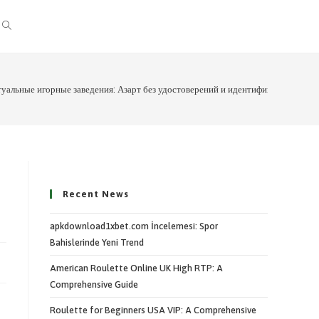
уальные игорные заведения: Азарт без удостоверений и идентификации
Recent News
apkdownload1xbet.com İncelemesi: Spor
Bahislerinde Yeni Trend
American Roulette Online UK High RTP: A
Comprehensive Guide
Roulette for Beginners USA VIP: A Comprehensive