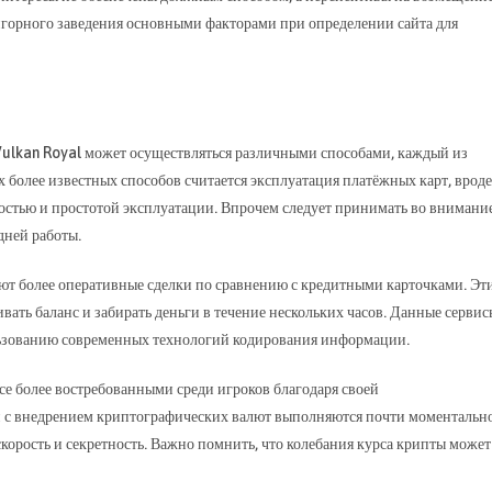
 игорного заведения основными факторами при определении сайта для
Vulkan Royal может осуществляться различными способами, каждый из
х более известных способов считается эксплуатация платёжных карт, вроде
остью и простотой эксплуатации. Впрочем следует принимать во внимание
дней работы.
гают более оперативные сделки по сравнению с кредитными карточками. Эт
ать баланс и забирать деньги в течение нескольких часов. Данные сервис
льзованию современных технологий кодирования информации.
все более востребованными среди игроков благодаря своей
с внедрением криптографических валют выполняются почти моментально
скорость и секретность. Важно помнить, что колебания курса крипты может