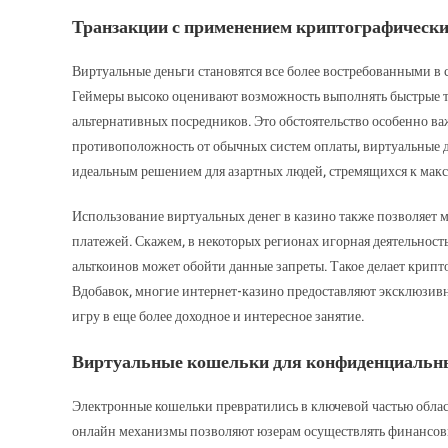
Транзакции с применением криптографически
Виртуальные деньги становятся все более востребованными в
Геймеры высоко оценивают возможность выполнять быстрые т
альтернативных посредников. Это обстоятельство особенно важ
противоположность от обычных систем оплаты, виртуальные д
идеальным решением для азартных людей, стремящихся к мак
Использование виртуальных денег в казино также позволяет 
платежей. Скажем, в некоторых регионах игорная деятельност
альткоинов может обойти данные запреты. Такое делает крип
Вдобавок, многие интернет-казино предоставляют эксклюзивн
игру в еще более доходное и интересное занятие.
Виртуальные кошельки для конфиденциальн
Электронные кошельки превратились в ключевой частью обла
онлайн механизмы позволяют юзерам осуществлять финансовые