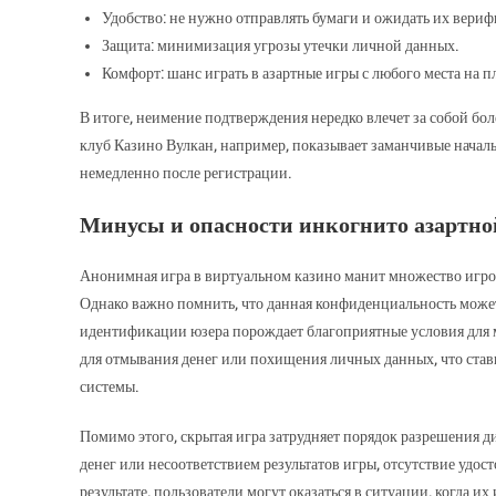
Удобство: не нужно отправлять бумаги и ожидать их вери
Защита: минимизация угрозы утечки личной данных.
Комфорт: шанс играть в азартные игры с любого места на пл
В итоге, неимение подтверждения нередко влечет за собой б
клуб Казино Вулкан, например, показывает заманчивые началь
немедленно после регистрации.
Минусы и опасности инкогнито азартно
Анонимная игра в виртуальном казино манит множество игро
Однако важно помнить, что данная конфиденциальность может
идентификации юзера порождает благоприятные условия для
для отмывания денег или похищения личных данных, что стави
системы.
Помимо этого, скрытая игра затрудняет порядок разрешения д
денег или несоответствием результатов игры, отсутствие удо
результате, пользователи могут оказаться в ситуации, когда 