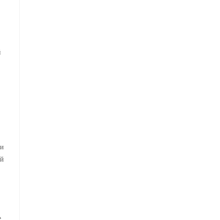
й
ли
ей
е