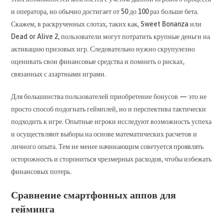
и оператора, но обычно достигает от 50 до 100 раз больше бета.
Скажем, в раскрученных слотах, таких как, Sweet Bonanza или
Dead or Alive 2, пользователи могут потратить крупные деньги на
активацию призовых игр. Следовательно нужно скрупулезно
оценивать свои финансовые средства и помнить о рисках,
связанных с азартными играми.
Для большинства пользователей приобретение бонусов — это не
просто способ подогнать геймплей, но и перспектива тактически
подходить к игре. Опытные игроки исследуют возможность успеха
и осуществляют выборы на основе математических расчетов и
личного опыта. Тем не менее начинающим советуется проявлять
осторожность и сторониться чрезмерных расходов, чтобы избежать
финансовых потерь.
Сравнение смартфонных аппов для
гейминга