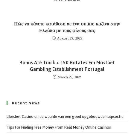
Πώς να κάνετε κατάθεση σε ένα online καζίνο στην
Ελλάδα με τους φίλους σας
August 29, 2025
Bónus Até Truck + 150 Rotates Em Mostbet
Gambling Establishment Portugal
March 25, 2026
Recent News
Likesbet Casino en de waarde van een goed opgebouwde hulpsectie
Tips For Finding Free Money From Real Money Online Casinos