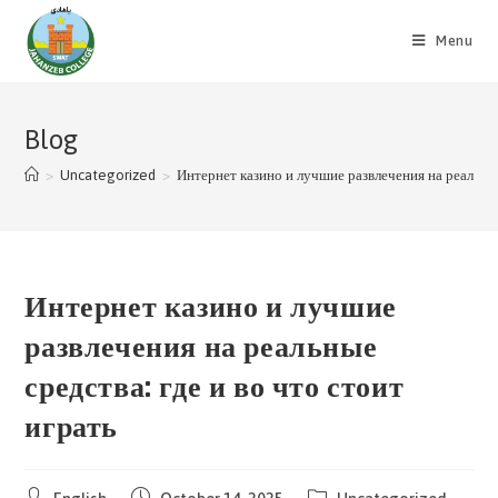
Skip
to
Menu
content
Blog
>
Uncategorized
>
Интернет казино и лучшие развлечения на реальные
Интернет казино и лучшие
развлечения на реальные
средства: где и во что стоит
играть
Post
Post
Post