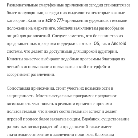
Развлекательные смартфонные приложения сегодня становятся все
более популярными, и среди них выделяются некоторые важные
категории. Казино и azino 777-приложения удерживают весомое
положение на маркетинге, обеспечивая клиентам разнообразие
опций для развлечений. Следует заметить, что большинство из
представленных программ поддерживают как iOS, так и Android
системы, что делает их доступными для широкой аудитории.
Клиенты зачастую выбирают подобные программы благодаря их
легкий в использовании пользовательский интерфейс и
ассортимент развлечений.
Сопоставляя приложения, стоит учесть их возможности и
защищенность. Многие актуальные программы предлагают
возможность участвовать в реальном времени с прочими
пользователями, что вносит состязательный аспект и делает
игровой процесс более захватывающим. Вдобавок, существование
различных вознаграждений и предложений также имеет
значительное значение в завлечении новичков. Ключевым