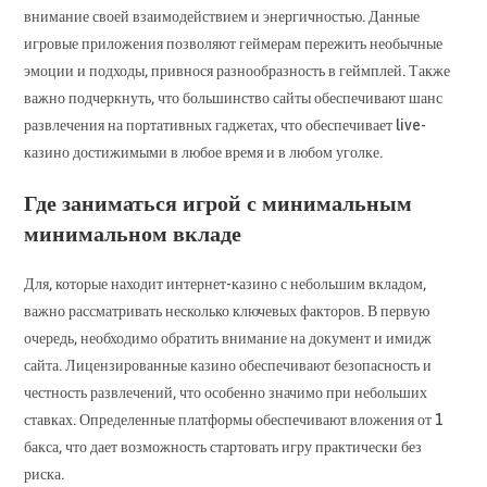
внимание своей взаимодействием и энергичностью. Данные
игровые приложения позволяют геймерам пережить необычные
эмоции и подходы, привнося разнообразность в геймплей. Также
важно подчеркнуть, что большинство сайты обеспечивают шанс
развлечения на портативных гаджетах, что обеспечивает live-
казино достижимыми в любое время и в любом уголке.
Где заниматься игрой с минимальным
минимальном вкладе
Для, которые находит интернет-казино с небольшим вкладом,
важно рассматривать несколько ключевых факторов. В первую
очередь, необходимо обратить внимание на документ и имидж
сайта. Лицензированные казино обеспечивают безопасность и
честность развлечений, что особенно значимо при небольших
ставках. Определенные платформы обеспечивают вложения от 1
бакса, что дает возможность стартовать игру практически без
риска.