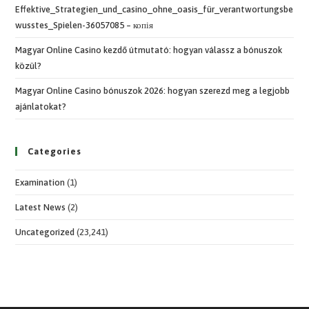
Effektive_Strategien_und_casino_ohne_oasis_für_verantwortungsbe
wusstes_Spielen-36057085 – копія
Magyar Online Casino kezdő útmutató: hogyan válassz a bónuszok
közül?
Magyar Online Casino bónuszok 2026: hogyan szerezd meg a legjobb
ajánlatokat?
Categories
Examination
(1)
Latest News
(2)
Uncategorized
(23,241)