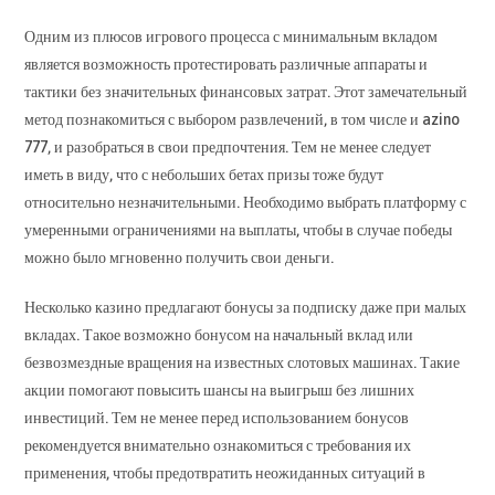
Одним из плюсов игрового процесса с минимальным вкладом
является возможность протестировать различные аппараты и
тактики без значительных финансовых затрат. Этот замечательный
метод познакомиться с выбором развлечений, в том числе и azino
777, и разобраться в свои предпочтения. Тем не менее следует
иметь в виду, что с небольших бетах призы тоже будут
относительно незначительными. Необходимо выбрать платформу с
умеренными ограничениями на выплаты, чтобы в случае победы
можно было мгновенно получить свои деньги.
Несколько казино предлагают бонусы за подписку даже при малых
вкладах. Такое возможно бонусом на начальный вклад или
безвозмездные вращения на известных слотовых машинах. Такие
акции помогают повысить шансы на выигрыш без лишних
инвестиций. Тем не менее перед использованием бонусов
рекомендуется внимательно ознакомиться с требования их
применения, чтобы предотвратить неожиданных ситуаций в