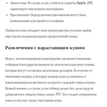
Экосистема: В случае, если у тебя есть гаджеты Apple, iOS
гарантирует наилучшую интеграцию.
Приложения: Определенные приложения могут быть
уникальными для одной из платформ.
Любая система обладает свои преимущества, поэтому выбор
обусловлен индивидуальных предпочтений юзера.
Развлечения с нарастающим кушом
Игры с увеличивающимся выигрышем завлекают внимание
геймеров благодаря возможности заполучить крупные суммы,
которые могут составлять миллионов долларов. В отличие от
обычными играми, в которых размер куша установлен, в
накапливающихся автоматах он растет с каждой ставки игрока.
Всякий момент, в случае, если геймер делает бет, доля средств
добавляется к общему банку азино 777. Это создает невероятное
накал и восторг среди участников игры.