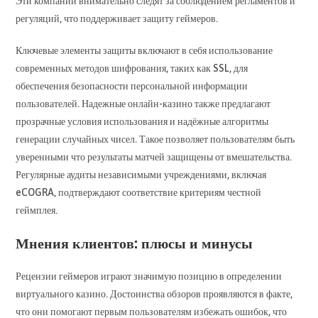
Эти компании внимательно следят за соблюдением регламентов и
регуляций, что поддерживает защиту геймеров.
Ключевые элементы защиты включают в себя использование
современных методов шифрования, таких как SSL, для
обеспечения безопасности персональной информации
пользователей. Надежные онлайн-казино также предлагают
прозрачные условия использования и надёжные алгоритмы
генерации случайных чисел. Такое позволяет пользователям быть
уверенными что результаты матчей защищены от вмешательства.
Регулярные аудиты независимыми учреждениями, включая
eCOGRA, подтверждают соответствие критериям честной
геймплея.
Мнения клиентов: плюсы и минусы
Рецензии геймеров играют значимую позицию в определении
виртуального казино. Достоинства обзоров проявляются в факте,
что они помогают первым пользователям избежать ошибок, что