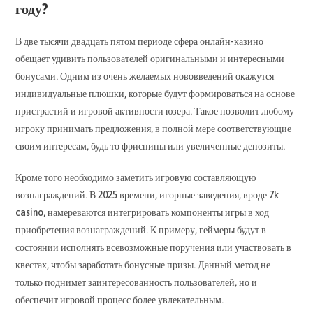
году?
В две тысячи двадцать пятом периоде сфера онлайн-казино
обещает удивить пользователей оригинальными и интересными
бонусами. Одним из очень желаемых нововведений окажутся
индивидуальные плюшки, которые будут формироваться на основе
пристрастий и игровой активности юзера. Такое позволит любому
игроку принимать предложения, в полной мере соответствующие
своим интересам, будь то фриспины или увеличенные депозиты.
Кроме того необходимо заметить игровую составляющую
вознаграждений. В 2025 времени, игорные заведения, вроде 7k
casino, намереваются интегрировать компоненты игры в ход
приобретения вознаграждений. К примеру, геймеры будут в
состоянии исполнять всевозможные поручения или участвовать в
квестах, чтобы заработать бонусные призы. Данный метод не
только поднимет заинтересованность пользователей, но и
обеспечит игровой процесс более увлекательным.