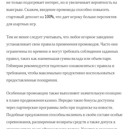
не только подогревает интерес, но и увеличивает вероятность на
выигрыш. Скажем, введение промокода способно повысить
стартовый депозит на 100%, что дает игроку больше перспектив
для азартных игр.
Тем не менее следует учитывать, что любое игорное заведение
устанавливает свои правила применения промокодов. Часто они
ограничены по времени и могут требовать соблюдения заданных
правил, таких как наименьшая сумма вклада или объем пари.
Геймерам рекомендуется тщательно ознакомляться с правила и
требования, чтобы максимально продуктивно воспользоваться
предоставленные поощрения.
Особенные промоакции также выполняют значительную позицию
в плане продвижения казино. Нередко такие бонусы доступны
через партнерские программы либо при подписке на новости.
Подобные предложения способны включать в своём составе особые
соревнования, расширенные возвраты средств а также допуск к