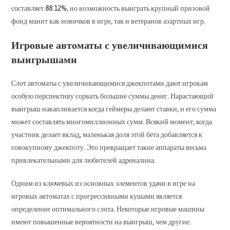
составляет 88.12%, но возможность выиграть крупный призовой
фонд манит как новичков в игре, так и ветеранов азартных игр.
Игровые автоматы с увеличивающимися
выигрышами
Слот автоматы с увеличивающимися джекпотами дают игрокам
особую перспективу сорвать большие суммы денег. Нарастающий
выигрыш накапливается когда геймеры делают ставки, и его сумма
может составлять многомиллионных сумм. Всякий момент, когда
участник делает вклад, маленькая доля этой бета добавляется к
совокупному джекпоту. Это превращает такие аппараты весьма
привлекательными для любителей адреналина.
Одним из ключевых из основных элементов удачи в игре на
игровых автоматах с прогрессивными кушами является
определение оптимального слота. Некоторые игровые машины
имеют повышенные вероятности на выигрыш, чем другие.