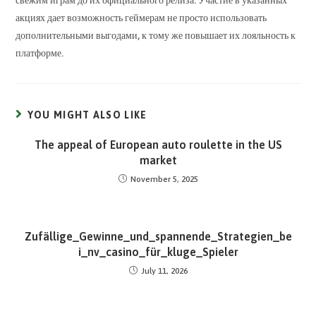
свежим играм до их официального релиза. Участие в указанных
акциях дает возможность геймерам не просто использовать
дополнительными выгодами, к тому же повышает их лояльность к
платформе.
YOU MIGHT ALSO LIKE
The appeal of European auto roulette in the US
market
November 5, 2025
Zufällige_Gewinne_und_spannende_Strategien_be
i_nv_casino_für_kluge_Spieler
July 11, 2026