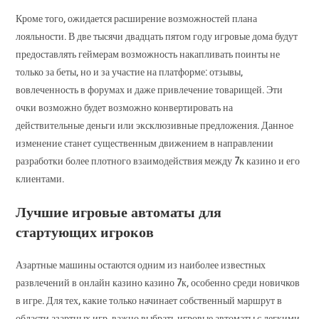
Кроме того, ожидается расширение возможностей плана
лояльности. В две тысячи двадцать пятом году игровые дома будут
предоставлять геймерам возможность накапливать поинты не
только за беты, но и за участие на платформе: отзывы,
вовлеченность в форумах и даже привлечение товарищей. Эти
очки возможно будет возможно конвертировать на
действительные деньги или эксклюзивные предложения. Данное
изменение станет существенным движением в направлении
разработки более плотного взаимодействия между 7к казино и его
клиентами.
Лучшие игровые автоматы для
стартующих игроков
Азартные машины остаются одним из наиболее известных
развлечений в онлайн казино казино 7к, особенно среди новичков
в игре. Для тех, какие только начинает собственный маршрут в
области азартных игр, важно выбрать игровые автоматы с легкими