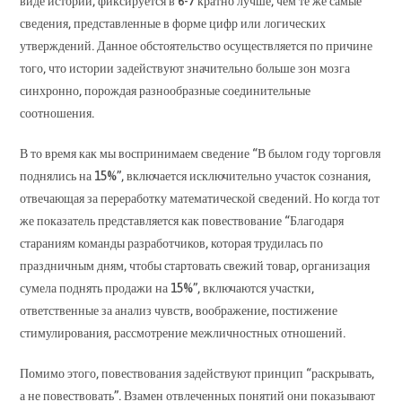
виде истории, фиксируется в 6-7 кратно лучше, чем те же самые
сведения, представленные в форме цифр или логических
утверждений. Данное обстоятельство осуществляется по причине
того, что истории задействуют значительно больше зон мозга
синхронно, порождая разнообразные соединительные
соотношения.
В то время как мы воспринимаем сведение “В былом году торговля
поднялись на 15%”, включается исключительно участок сознания,
отвечающая за переработку математической сведений. Но когда тот
же показатель представляется как повествование “Благодаря
стараниям команды разработчиков, которая трудилась по
праздничным дням, чтобы стартовать свежий товар, организация
сумела поднять продажи на 15%”, включаются участки,
ответственные за анализ чувств, воображение, постижение
стимулирования, рассмотрение межличностных отношений.
Помимо этого, повествования задействуют принцип “раскрывать,
а не повествовать”. Взамен отвлеченных понятий они показывают