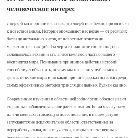
человеческое интерес
Людской мозг организован так, что людей неизбежно притягивает
к повествованиям. Истории опоясывают нас везде — от ребячьих
басен до актуальных хитов, от новостных отчетов до
маркетинговых акций. Эта черта сознания не спонтанна, она
складывалась веками и стала неотъемлемой частью нашего
восприятия мира. Понимание принципов действия историй
способствует объяснить, почему мы так легко углубляемся в
фантастические миры и по какой причине рассказ остается среди
самых эффективных методов трансляции данных Вулкан казино.
Современные изучения в области нейробиологии обосновывают
старинные наблюдения о силе рассказывания. Когда мы слушаем
или читаем захватывающую повествование, в нашем разуме
запускаются не исключительно области, ответственные за
переработку языка, но и те участки, которые ответственны за
переживание излагаемых происшествий. Это процесс называется