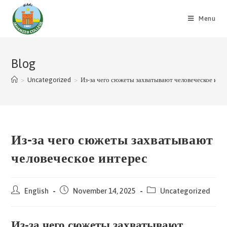
Skip
to
Menu
content
Blog
>
Uncategorized
>
Из-за чего сюжеты захватывают человеческое инт
Из-за чего сюжеты захватывают
человеческое интерес
Post
Post
Post
English
November 14, 2025
Uncategorized
author:
published:
category:
Из-за чего сюжеты захватывают