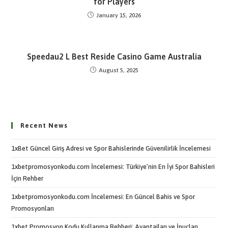
for Players
January 15, 2026
Speedau2 L Best Reside Casino Game Australia
August 5, 2025
Recent News
1xBet Güncel Giriş Adresi ve Spor Bahislerinde Güvenilirlik İncelemesi
1xbetpromosyonkodu.com İncelemesi: Türkiye’nin En İyi Spor Bahisleri
İçin Rehber
1xbetpromosyonkodu.com İncelemesi: En Güncel Bahis ve Spor
Promosyonları
1xbet Promosyon Kodu Kullanma Rehberi: Avantajları ve İpuçları