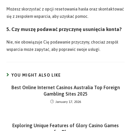
Możesz skorzystać z opcji resetowania hasła oraz skontaktować
się z zespołem wsparcia, aby uzyskać pomoc.
5. Czy muszę podawać przyczynę usunięcia konta?
Nie, nie obowiązuje Cię podawanie przyczyny, chociaż zespół
wsparcia może zapytać, aby poprawić swoje usługi.
YOU MIGHT ALSO LIKE
Best Online Internet Casinos Australia Top Foreign
Gambling Sites 2025
January 17, 2026
Exploring Unique Features of Glory Casino Games