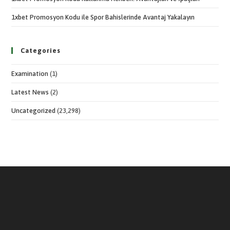
1xbet Promosyon Kodu ile Spor Bahislerinde Avantaj Yakalayın
Categories
Examination
(1)
Latest News
(2)
Uncategorized
(23,298)