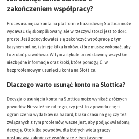
zakończeniem współpracy?
Proces usunięcia konta na platformie hazardowej Slottica może
wydawać się skomplikowany, ale w rzeczywistości jest to dość
proste. Jeśli zdecydowałeś się zakończyć współpracę z tym
kasynem online, istnieje kilka kroków, które musisz wykonać, aby
to zrobić prawidłowo. W tym artykule przedstawimy wszystkie
niezbędne informacje oraz kroki, które pomogą Ci w
bezproblemowym usunięciu konta na Slottica.
Dlaczego warto usunąć konto na Slottica?
Decyzja o usunięciu konta na Slottica może wynikać z różnych
powodów. Niezależnie od tego, czy jest to z powodu chęci
ograniczenia wydatków na hazard, braku czasu na grę czy też
związanych z tym problemów, ważne jest, aby podjąć świadomą
decyzję. Oto kilka powodów, dla których wielu graczy
postanawia zakończyć współpracę z tym kasynem: