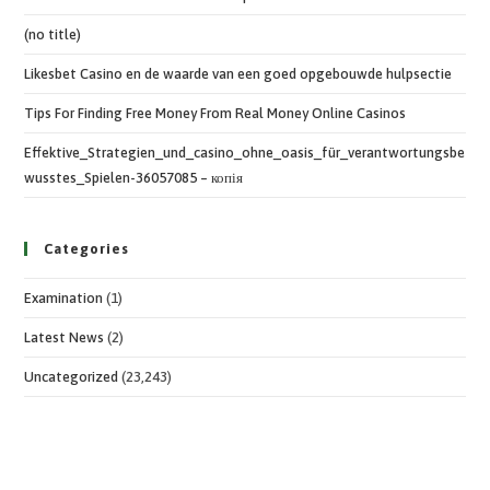
(no title)
Likesbet Casino en de waarde van een goed opgebouwde hulpsectie
Tips For Finding Free Money From Real Money Online Casinos
Effektive_Strategien_und_casino_ohne_oasis_für_verantwortungsbe
wusstes_Spielen-36057085 – копія
Categories
Examination
(1)
Latest News
(2)
Uncategorized
(23,243)