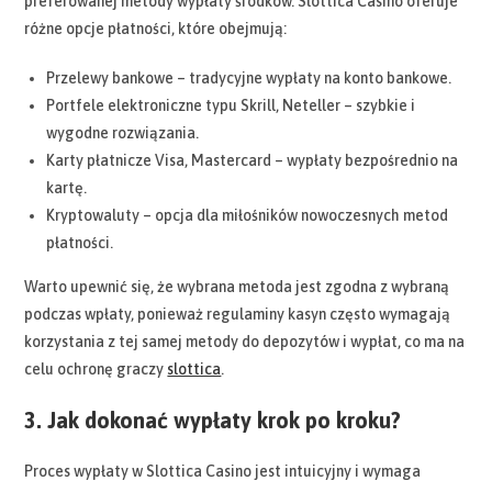
preferowanej metody wypłaty środków. Slottica Casino oferuje
różne opcje płatności, które obejmują:
Przelewy bankowe – tradycyjne wypłaty na konto bankowe.
Portfele elektroniczne typu Skrill, Neteller – szybkie i
wygodne rozwiązania.
Karty płatnicze Visa, Mastercard – wypłaty bezpośrednio na
kartę.
Kryptowaluty – opcja dla miłośników nowoczesnych metod
płatności.
Warto upewnić się, że wybrana metoda jest zgodna z wybraną
podczas wpłaty, ponieważ regulaminy kasyn często wymagają
korzystania z tej samej metody do depozytów i wypłat, co ma na
celu ochronę graczy
slottica
.
3. Jak dokonać wypłaty krok po kroku?
Proces wypłaty w Slottica Casino jest intuicyjny i wymaga