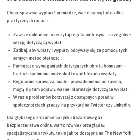
Chcąc sprawnie wypłacić pieniądze, warto pamiętać o kilku
praktycznych radach:
Zawsze dokładnie przeczytaj regulamin kasyna, szczególnie
sekcję dotyczącą wypłat.
Zadbaj, aby wpłaty i wypłaty odbywały się za pomocą tych
samych metod płatności.
Pamiętaj o wymaganiach dotyczących obrotu bonusami –
brak ich spełnienia może skutkować blokadą wypłaty.
Regularnie sprawdzaj maile i powiadomienia od kasyna,
mogą się tam pojawić ważne informacje dotyczące wypłat.
W razie problemów korzystaj z dostępnych porad w
społecznościach graczy, na przykład na
Twitter
czy
LinkedIn
.
Dla głębszego zrozumienia rynku hazardowego i
bezpieczeństwa online, warto również przeglądać
specjalistyczne artykuły, takie jak te dostępne na
The New York