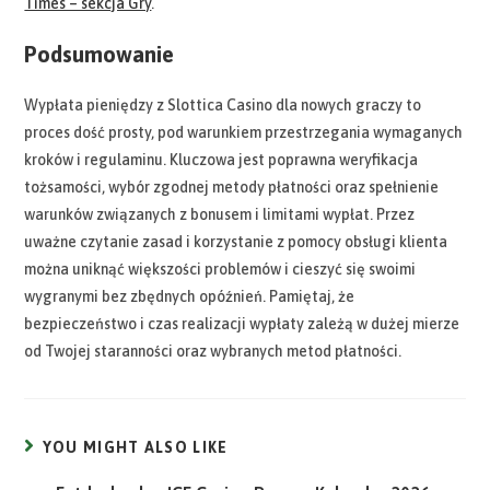
Times – sekcja Gry
.
Podsumowanie
Wypłata pieniędzy z Slottica Casino dla nowych graczy to
proces dość prosty, pod warunkiem przestrzegania wymaganych
kroków i regulaminu. Kluczowa jest poprawna weryfikacja
tożsamości, wybór zgodnej metody płatności oraz spełnienie
warunków związanych z bonusem i limitami wypłat. Przez
uważne czytanie zasad i korzystanie z pomocy obsługi klienta
można uniknąć większości problemów i cieszyć się swoimi
wygranymi bez zbędnych opóźnień. Pamiętaj, że
bezpieczeństwo i czas realizacji wypłaty zależą w dużej mierze
od Twojej staranności oraz wybranych metod płatności.
YOU MIGHT ALSO LIKE