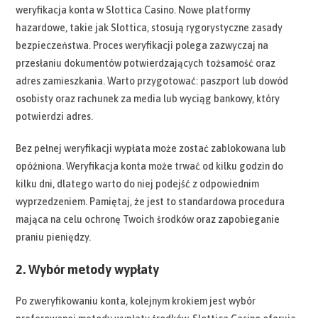
weryfikacja konta w Slottica Casino. Nowe platformy
hazardowe, takie jak Slottica, stosują rygorystyczne zasady
bezpieczeństwa. Proces weryfikacji polega zazwyczaj na
przesłaniu dokumentów potwierdzających tożsamość oraz
adres zamieszkania. Warto przygotować: paszport lub dowód
osobisty oraz rachunek za media lub wyciąg bankowy, który
potwierdzi adres.
Bez pełnej weryfikacji wypłata może zostać zablokowana lub
opóźniona. Weryfikacja konta może trwać od kilku godzin do
kilku dni, dlatego warto do niej podejść z odpowiednim
wyprzedzeniem. Pamiętaj, że jest to standardowa procedura
mająca na celu ochronę Twoich środków oraz zapobieganie
praniu pieniędzy.
2. Wybór metody wypłaty
Po zweryfikowaniu konta, kolejnym krokiem jest wybór