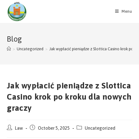
Skip
to
Menu
content
Blog
>
Uncategorized
>
Jak wypłacić pieniądze z Slottica Casino krok po k
Jak wypłacić pieniądze z Slottica
Casino krok po kroku dla nowych
graczy
Post
Post
Post
Law
October 5, 2025
Uncategorized
author:
published:
category: